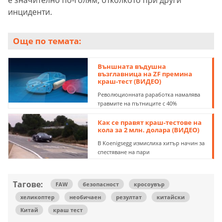
инциденти.
Още по темата:
Външната въдушна
възглавница на ZF премина
краш-тест (ВИДЕО)
Революционната раработка намалява
травмите на пътниците с 40%
Как се правят краш-тестове на
кола за 2 млн. долара (ВИДЕО)
В Koenigsegg измислиха хитър начин за
спестяване на пари
Тагове:
FAW
безопасност
кросоувър
хеликоптер
необичаен
резултат
китайски
Китай
краш тест