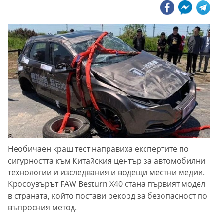
Необичаен краш тест направиха експертите по
сигурността към Китайския център за автомобилни
технологии и изследвания и водещи местни медии.
Кросоувърът FAW Besturn X40 стана първият модел
в страната, който постави рекорд за безопасност по
въпросния метод.