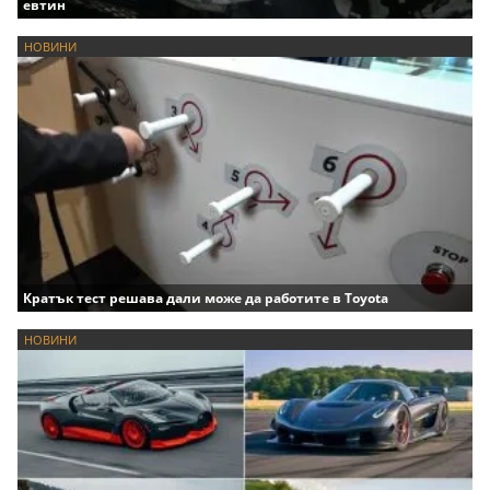
евтин
НОВИНИ
Кратък тест решава дали може да работите в Toyota
НОВИНИ