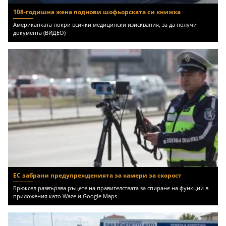
108-годишна жена поднови шофьорската си книжка
Американката покри всички медицински изисквания, за да получи
документа (ВИДЕО)
ЕС забрани предупрежденията за камери за скорост
Брюксел развързва ръцете на правителствата за спиране на функции в
приложения като Waze и Google Maps