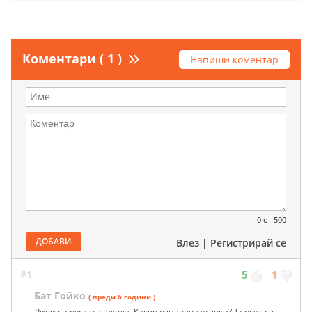
Коментари ( 1 )
Напиши коментар
0
от 500
ДОБАВИ
Влез
|
Регистрирай се
#1
5
1
Бат Гойко
( преди 6 години )
Личи си руската школа. Какво означава утечки? Търсят се