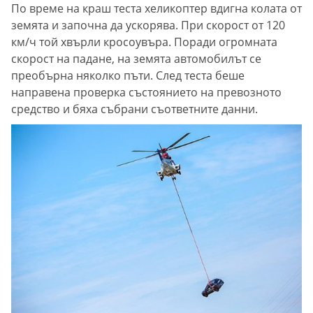
По време на краш теста хеликоптер вдигна колата от
земята и започна да ускорява. При скорост от 120
км/ч той хвърли кросоувъра. Поради огромната
скорост на падане, на земята автомобилът се
преобърна няколко пъти. След теста беше
направена проверка състоянието на превозното
средство и бяха събрани съответните данни.