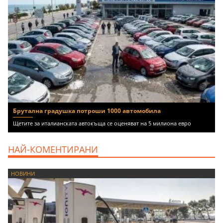
Брутална градушка потроши 1000 автомобила
Щетите за италианската автокъща се оценяват на 5 милиона евро
НАЙ-КОМЕНТИРАНИ
НОВИНИ