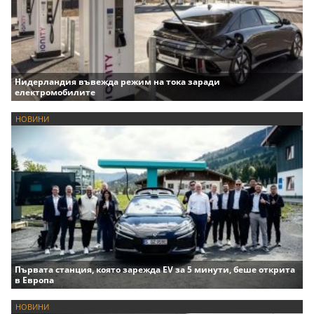
Нидерландия въвежда режим на тока заради
електромобилите
НОВИНИ
Първата станция, която зарежда EV за 5 минути, беше открита
в Европа
НОВИНИ