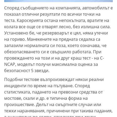
Според съобщението на компанията, автомобилът е
показал отлични резултати по всички точки на
теста. Каросерията остана непокътната, вратите на
колата все още се отварят лесно, без излишна сила.
Установено бе, че резервоарът е цял, няма утечки
на гориво. Манекените на предната седалка са
запазили нормалната си поза, което означава, че
обезопасяването си е свършило работата. При
провеждането на този и на друг краш тест - на C-
NCAP, моделът получи максимална оценка за
безопасност 5 звезди.
Подобни тестове възпроизвеждат някои реални
инциденти по време на пътуване. Според
статистиката, падането на превозни средства от
мостове, скали и др. е типична форма на
произшествие. Делът на смъртните случаи или
тежки наранявания, причинени при такива падания,
е значително по-голям, отколкото при други