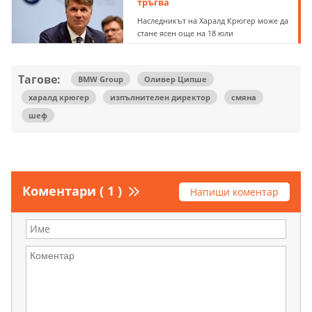
тръгва
Наследникът на Харалд Крюгер може да
стане ясен още на 18 юли
Тагове:
BMW Group
Оливер Ципше
харалд крюгер
изпълнителен директор
смяна
шеф
Коментари ( 1 )
Напиши коментар