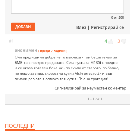
0
от 500
ДОБАВИ
Влез
|
Регистрирай се
#1
4
3
анонимен
( преди 7 години )
Оня предишния добре че го махнаха - той беше гения за
БМВ-та с предно предаване. Сега пуснаха M135i с предно
и се оказа тотален бокл..ук - по скъпо от старото, по бавно,
по лошо завива, скоростна кутия Aisin вместо ZF и във
всички ревюта я оплюха тая кутия. Пълна трагедия!
Сигнализирай за неуместен коментар
1 - 1 от 1
ПОСЛЕДНИ