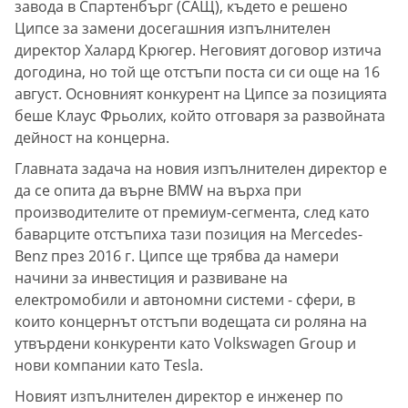
завода в Спартенбърг (САЩ), където е решено
Ципсе за замени досегашния изпълнителен
директор Халард Крюгер. Неговият договор изтича
догодина, но той ще отстъпи поста си си още на 16
август. Основният конкурент на Ципсе за позицията
беше Клаус Фрьолих, който отговаря за развойната
дейност на концерна.
Главната задача на новия изпълнителен директор е
да се опита да върне BMW на върха при
производителите от премиум-сегмента, след като
баварците отстъпиха тази позиция на Mercedes-
Benz през 2016 г. Ципсе ще трябва да намери
начини за инвестиция и развиване на
електромобили и автономни системи - сфери, в
които концернът отстъпи водещата си роляна на
утвърдени конкуренти като Volkswagen Group и
нови компании като Tesla.
Новият изпълнителен директор е инженер по