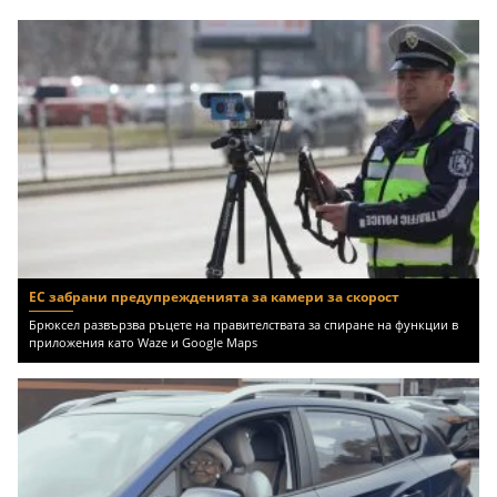
ЕС забрани предупрежденията за камери за скорост
Брюксел развързва ръцете на правителствата за спиране на функции в
приложения като Waze и Google Maps