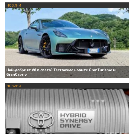
НОВИНИ
Най-добрият V6 в света? Тествахме новите GranTurismo и
GranCabrio
НОВИНИ