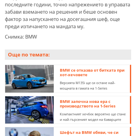
последните години, точно напрежението в управата
забави вземането на решения и беше основен
фактор за напускането на досегашния шеф, още
преди изтичането на мандата му.
Снимка: BMW
Още по темата:
BMW се отказва от битката при
хот-хечовете
Версията M135i ще си остане най-
мощната в гамата на 1-Series
BMW започна нова ера с
производството на 1-Series
Компактният хечбек вероятно ще стане
и най-търсеният модел на баварците
Шефът на BMW обяви, че си