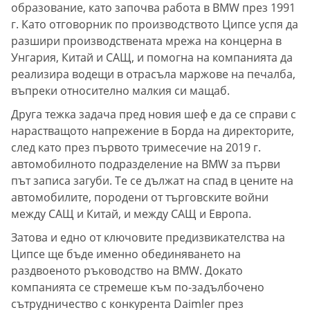
образование, като започва работа в BMW през 1991
г. Като отговорник по производството Ципсе успя да
разшири производствената мрежа на концерна в
Унгария, Китай и САЩ, и помогна на компанията да
реализира водещи в отрасъла маржове на печалба,
въпреки относително малкия си мащаб.
Друга тежка задача пред новия шеф е да се справи с
нарастващото напрежение в Борда на директорите,
след като през първото тримесечие на 2019 г.
автомобилното подразделение на BMW за първи
път записа загуби. Те се дължат на спад в цените на
автомобилите, породени от търговските войни
между САЩ и Китай, и между САЩ и Европа.
Затова и едно от ключовите предизвикателства на
Ципсе ще бъде именно обединяването на
раздвоеното ръководство на BMW. Докато
компанията се стремеше към по-задълбочено
сътрудничество с конкурента Daimler през