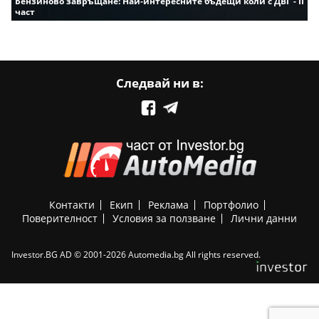
Бензиново завръщане: Най-интересните бъдещи коли с ДВГ - II
част
Следвай ни в:
Контакти
Екип
Реклама
Портфолио
Поверителност
Условия за ползване
Лични данни
Investor.BG AD © 2001-2026 Automedia.bg All rights reserved.