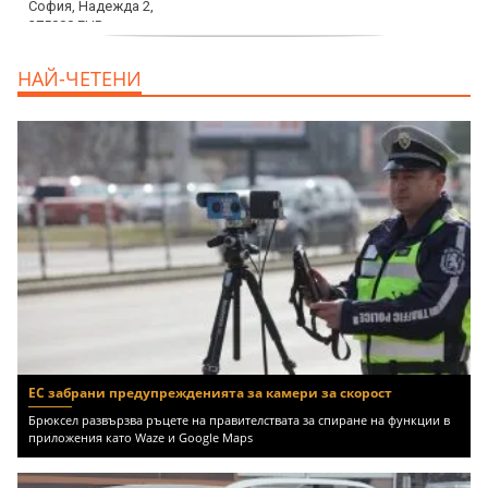
продава, Тристаен апартамент, 125 m2
НАЙ-ЧЕТЕНИ
София, Център, бул. Витоша, 507000 EUR
ЕС забрани предупрежденията за камери за скорост
Брюксел развързва ръцете на правителствата за спиране на функции в
приложения като Waze и Google Maps