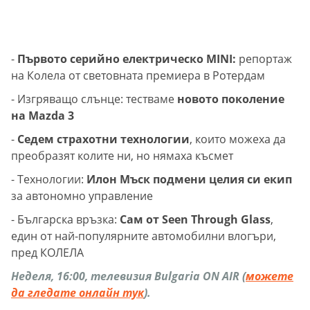
-
Първото серийно електрическо МINI:
репортаж
на Колела от световната премиера в Ротердам
- Изгряващо слънце: тестваме
новото поколение
на Мazda 3
-
Седем страхотни технологии
, които можеха да
преобразят колите ни, но нямаха късмет
- Технологии:
Илон Мъск подмени целия си екип
за автономно управление
- Българска връзка:
Сам от Seen Through Glass
,
един от най-популярните автомобилни влогъри,
пред КОЛЕЛА
Неделя, 16:00, телевизия Bulgaria ON AIR (
можете
да гледате онлайн тук
).