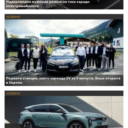
Нидерландия въвежда режим на тока заради
електромобилите
НОВИНИ
Първата станция, която зарежда EV за 5 минути, беше открита
в Европа
НОВИНИ