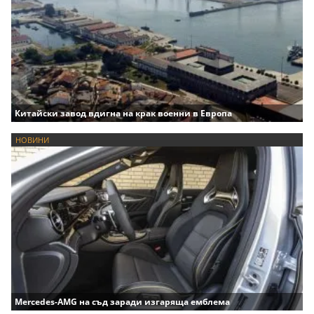
Китайски завод вдигна на крак военни в Европа
НОВИНИ
Mercedes-AMG на съд заради изгаряща емблема