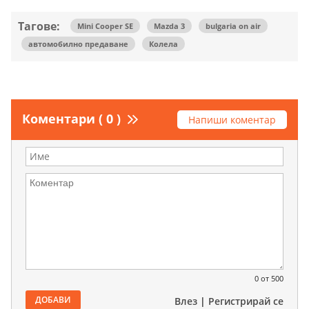
Тагове:
Mini Cooper SE
Mazda 3
bulgaria on air
автомобилно предаване
Колела
Коментари ( 0 )
Напиши коментар
0
от 500
ДОБАВИ
Влез
|
Регистрирай се