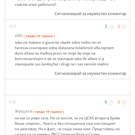
съвсем ачик работата!!
Сигнализирай за неуместен коментар
#37
3
2
niki
( преди 16 години )
taka vie hubavo si govorite oba4e edno ne6to ne mi
haresva.sravnqvate edna dokazana kola(bmv)i alfa.nqmam
dumi alfata na malkoq prast ne moje da stapi na
bmv.nevazmojno e da se stavnqvat taka 4e alfata si q
stavnqvaite sas lan4iq,fiat i drugi ne i sas nemski ma6ini
Сигнализирай за неуместен коментар
#36
0
0
Жицата
( преди 16 години )
не ми се рови сега. Но си мисля, че на ЦСКА втората буква
беше спортен... Което е без отношение към настоящият
ни разговор. Но е факт, че също няма име. Представяш ли
си ако ти се казваш ДКСГ (дете на Катя и Стоян