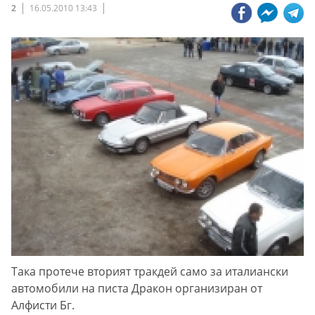
2
16.05.2010 13:43
Така протече вторият тракдей само за италиански
автомобили на писта Дракон организиран от
Алфисти Бг.