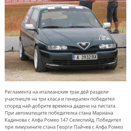
Регламента на италианския трак дей раздели
участницте на три класа и генерален победител
според най-добрите времена дадени на пистата.
При автоматиците победителка стана Мариана
Кадинова с Алфа Ромео 147 Селеспийд. Победител
при лимузините стана Георги Пайчев с Алфа Ромео