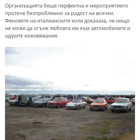
Организацията беше перфектна и мероприятието
протече безпроблемно за радост на всички.
Феновете на италианските коли доказаха, че нищо
не може да огъне любовта им към автомобилите и
щурите изживявания.