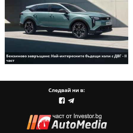
Бензиново завръщане: Най-интересните бъдещи коли с ДВГ - II
част
Следвай ни в: