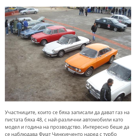
Участниците, които се бяха записали да дават газ на
пистата бяха 48, с най-различни автомобили като
модел и година на прозводство. Интересно беше да
се наблюдава Фиат Чинкуеченто наред с турбо