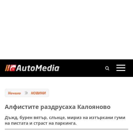
Начало
НОВИНИ
Алфистите раздрусаха Калояново
Дъжд, бурен вятър, слънце, мириз на изтъркани гуми
на пистата и страст на паркинга.