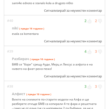
sami4e ednoto e stanalo kola a drugoto ni6to
Сигнализирай за неуместен коментар
#40
2
2
niki
( преди 16 години )
evala za komentara
Сигнализирай за неуместен коментар
#39
4
3
Разбирач
( преди 16 години )
БМВ се "бори" срещу Ауди, Мерц и Лексус а алфата е на
нивото на фиат-рено-пежо!
Сигнализирай за неуместен коментар
#38
3
3
Алфист
( преди 16 години )
Вижте на снимките по-старите модели на Алфа и ще
разберете откъде БМВ са копирали 4-те фара и решетката
- само че от една тук са направили 2-та бъбрека, да не е