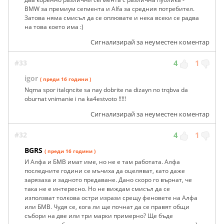
BMW за премиум сегмента и Alfa за средния потребител.
Затова няма смисъл да се оплювате и нека всеки се радва
на това което има :)
Сигнализирай за неуместен коментар
#33
4
1
igor
( преди 16 години )
Nqma spor italqncite sa nay dobrite na dizayn no trqbva da
oburnat vnimanie i na ka4estvoto !!!!!
Сигнализирай за неуместен коментар
#32
4
1
BGRS
( преди 16 години )
И Алфа и БМВ имат име, но не е там работата. Алфа
последните години се мъчиха да оцеляват, като даже
зарязаха и задното предаване. Дано скоро го върнат, че
така не е интересно. Но не виждам смисъл да се
използват толкова остри изрази срещу феновете на Алфа
или БМВ. Чудя се, кога ли ще почнат да се правят общи
събори на две или три марки примерно? Ще бъде