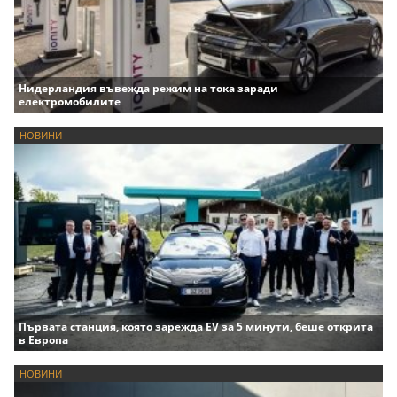
Нидерландия въвежда режим на тока заради
електромобилите
НОВИНИ
Първата станция, която зарежда EV за 5 минути, беше открита
в Европа
НОВИНИ