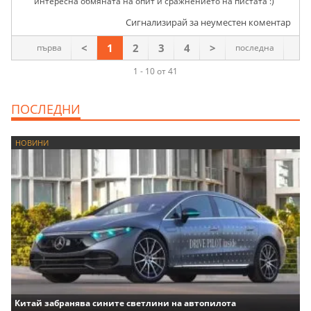
интересна обмяната на опит и сражнението на пистата :)
Сигнализирай за неуместен коментар
<
1
2
3
4
>
първа
последна
1 - 10 от 41
ПОСЛЕДНИ
НОВИНИ
Китай забранява сините светлини на автопилота