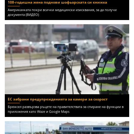
108-годишна жена поднови шофьорската си книжка
Американката покри всички медицински изисквания, за да получи
документа (ВИДЕО)
ЕС забрани предупрежденията за камери за скорост
Брюксел развързва ръцете на правителствата за спиране на функции в
приложения като Waze и Google Maps