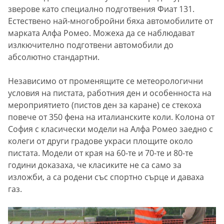
зверове като специално подготвения Фиат 131.
Естествено най-многобройни бяха автомобилите от
марката Алфа Ромео. Можеха да се наблюдават
излкючително подготвени автомобили до
абсолютно стандартни.
Независимо от променящите се метеорологични
условия на пистата, работния ден и особенноста на
мероприятието (пистов ден за каране) се стекоха
повече от 350 фена на италианските коли. Колона от
София с класически модели на Алфа Ромео заедно с
колеги от други градове украси площите около
пистата. Модели от края на 60-те и 70-те и 80-те
години доказаха, че класиките не са само за
изложби, а са родени със спортно сърце и даваха
газ.