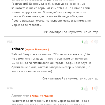
Георгиеви)? Да формално би могло да се нарече име
защото така ще се обръщат към теб. Но не е име в един
малко по друг смисъл. Много добре се сещаш за какво
говоря. Освен това идеята ми не беше да обиждам.
Просто исках да покажа, че глупости може и за немските
марки да се говорят...
Сигнализирай за неуместен коментар
#35
1
0
Triforce
( преди 16 години )
Тъй ли? Защо така си мислиш? По твоята логика и ЦСКА
не е име. Ако искаш да ти пратя всичките ми приятели
ЦСКА-ри, да ги питаш дали Централен Софийски Клуб на
Армията не е име, както и Баварски моторни заводи (не
знам как се пише на немски)
Сигнализирай за неуместен коментар
#34
2
1
Анонимен
( преди 16 години )
Каквото и да си говорим и двете марки са добри но са в
два коренно различни сегмента с различна публика -