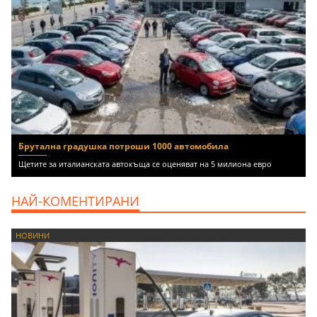
Брутална градушка потроши 1000 автомобила
Щетите за италианската автокъща се оценяват на 5 милиона евро
НАЙ-КОМЕНТИРАНИ
НОВИНИ