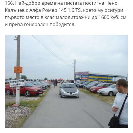
166. Най-добро време на пистата постигна Нено
Калъчев с Алфа Ромео 145 1.6 ТS, което му осигури
първото място в клас малолитражни до 1600 куб. см
и приза генерален победител.