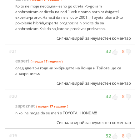
Koito ne moje ne6to,nai-lesno go otri4a.Po-goliam
anahronizam ot dizela na nad 1 vek e samo parniat dvigatel
experte-prorok.Haha,ti da ne si ot tv 2001 :) Toyota izkara 3-to
pokolenie hibridi,experta prognozira hibridite da sa
anahronizam.Kak da sa,kato se prodavat prekrasno.
Сигнализирай за неуместен коментар
#21
32
8
expert
( преди 17 години )
след две-три години хибридите на Хонда и Тойота ще са
анахронизъм
Сигнализирай за неуместен коментар
#20
32
8
zapoznat
( преди 17 години )
nikoi ne moge da se meri s TOYOTA i HONDA!!!
Сигнализирай за неуместен коментар
#19
32
8