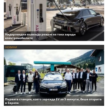
Нидерландия въвежда режим на тока заради
електромобилите
НОВИНИ
Първата станция, която зарежда EV за 5 минути, беше открита
в Европа