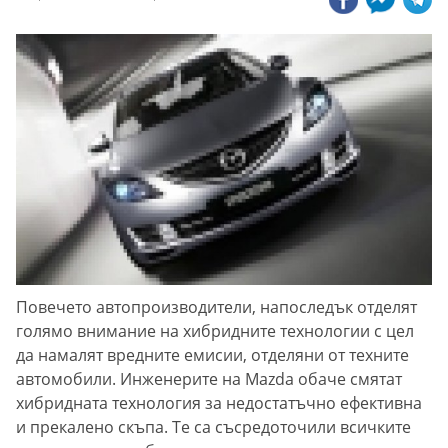
Повечето автопроизводители, напоследък отделят
голямо внимание на хибридните технологии с цел
да намалят вредните емисии, отделяни от техните
автомобили. Инженерите на Mazda обаче смятат
хибридната технология за недостатъчно ефективна
и прекалено скъпа. Те са съсредоточили всичките