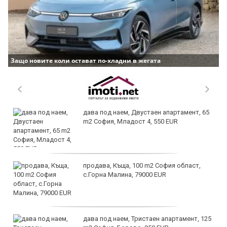
Защо новите коли остават по-хладни в жегата
дава под наем, Двустаен апартамент, 65
m2 София, Младост 4, 550 EUR
продава, Къща, 100 m2 София област,
с.Горна Малина, 79000 EUR
дава под наем, Тристаен апартамент, 125