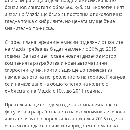
от 2.0 литра и ще отделя вредни емисии, колкото
бензинов двигател с обем 660 куб. см. Екологичният
дизел на Mazda ще бъде съпоставим от екологична
гледна точка с хибридите, но цената му ще бъде
значително по-ниска.
Според плана, вредните емисии отделяни от колите
на Mazda трябва да бъдат намлени с 30% до 2015
година. За тази цел, освен новият дизелов мотор,
компанията разработва и нови автоматични
скоростни кутии, които също ще допринесат за
намаляването на потреблението на гориво. Планува
се и намаляване на общото тегло на колите с
емблемата на Mazda с 10% до 2011 година.
През следващите седем години компанията ще се
фокусира в разработването на екологични дизелови
двигатели, като според запознати, след 2016 година
е възможно да се появи и хибрид с емблемата на