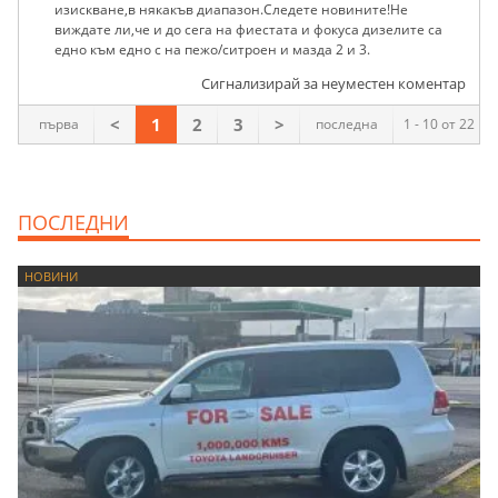
изискване,в някакъв диапазон.Следете новините!Не
виждате ли,че и до сега на фиестата и фокуса дизелите са
едно към едно с на пежо/ситроен и мазда 2 и 3.
Сигнализирай за неуместен коментар
<
1
2
3
>
първа
последна
1 - 10 от 22
ПОСЛЕДНИ
НОВИНИ