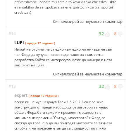
prevarshvane i cenata mu shte e tolkova visoka che edvali shte
e rentabilno da se izpolzava za energoistocnik za transportni
sredstva :)
Сигнализирай за неуместен коментар
#14
32
8
LUPI
( преди 17 години )
Никой не отрича ,че са едно към едно,но никъде не съм
чел Форд да купува, на всякъде пише за съвместна
разработка.Който се интересува може да намери в нета
как стоят нещата.
Сигнализирай за неуместен коментар
#13
32
8
expert
( преди 17 години )
всеки пише чул недочул.Тези 1.6 2.0 2.2 са френска
конструкция от преди изобщо да се заговори за нещо
общо с Форд.Сега само им променят мощността с
минимални промени."Сътрудничеството" с Форд се
свежда до това PSA да им пригодят моторите за тяхната
сглобка и на по-късен етап да са с мощност по тяхно