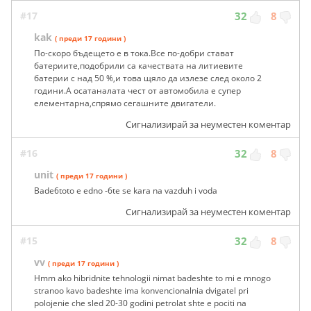
#17
32
8
kak
( преди 17 години )
По-скоро бъдещето е в тока.Все по-добри стават
батериите,подобрили са качествата на литиевите
батерии с над 50 %,и това щяло да излезе след около 2
години.А осатаналата чест от автомобила е супер
елементарна,спрямо сегашните двигатели.
Сигнализирай за неуместен коментар
#16
32
8
unit
( преди 17 години )
Bade6toto e edno -6te se kara na vazduh i voda
Сигнализирай за неуместен коментар
#15
32
8
vv
( преди 17 години )
Hmm ako hibridnite tehnologii nimat badeshte to mi e mnogo
stranoo kavo badeshte ima konvencionalnia dvigatel pri
polojenie che sled 20-30 godini petrolat shte e pociti na