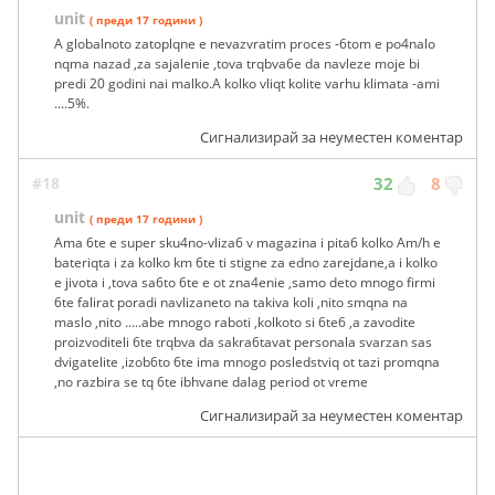
unit
( преди 17 години )
A globalnoto zatoplqne e nevazvratim proces -6tom e po4nalo
nqma nazad ,za sajalenie ,tova trqbva6e da navleze moje bi
predi 20 godini nai malko.A kolko vliqt kolite varhu klimata -ami
....5%.
Сигнализирай за неуместен коментар
#18
32
8
unit
( преди 17 години )
Ama 6te e super sku4no-vliza6 v magazina i pita6 kolko Am/h e
bateriqta i za kolko km 6te ti stigne za edno zarejdane,a i kolko
e jivota i ,tova sa6to 6te e ot zna4enie ,samo deto mnogo firmi
6te falirat poradi navlizaneto na takiva koli ,nito smqna na
maslo ,nito .....abe mnogo raboti ,kolkoto si 6te6 ,a zavodite
proizvoditeli 6te trqbva da sakra6tavat personala svarzan sas
dvigatelite ,izob6to 6te ima mnogo posledstviq ot tazi promqna
,no razbira se tq 6te ibhvane dalag period ot vreme
Сигнализирай за неуместен коментар