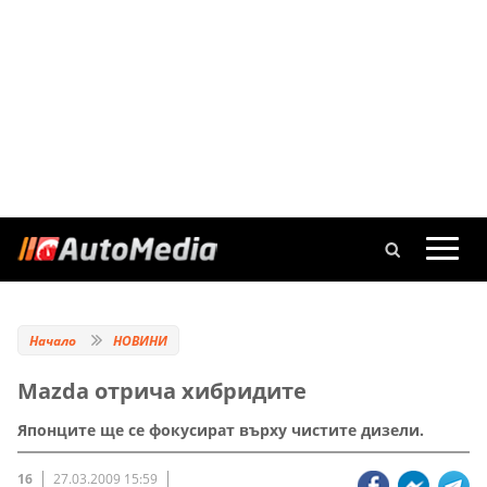
Начало
НОВИНИ
Mazda отрича хибридите
Японците ще се фокусират върху чистите дизели.
16
27.03.2009 15:59