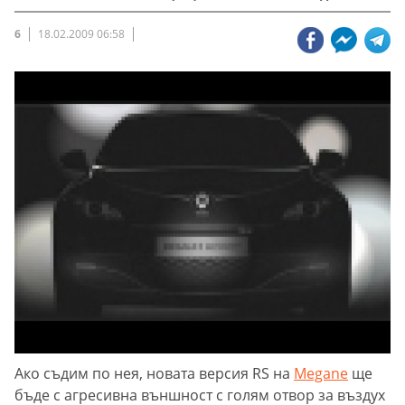
6
18.02.2009 06:58
Ако съдим по нея, новата версия RS на
Megane
ще
бъде с агресивна външност с голям отвор за въздух