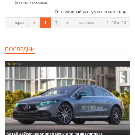
бутала...хахаххаха
Сигнализирай за неуместен коментар
<
1
2
>
първа
последна
1 - 10 от 13
ПОСЛЕДНИ
НОВИНИ
Китай забранява сините светлини на автопилота