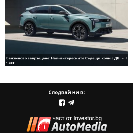
Бензиново завръщане: Най-интересните бъдещи коли с ДВГ - II
част
Следвай ни в: