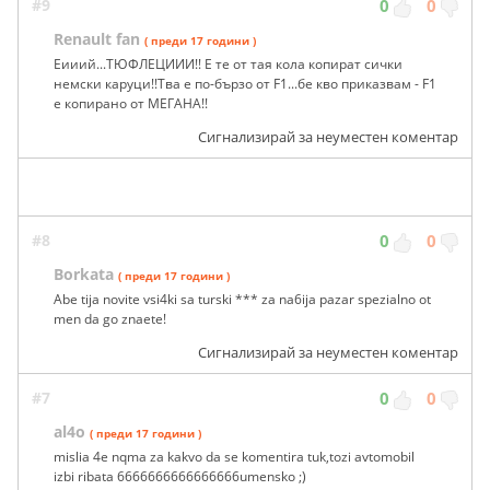
#9
0
0
Renault fan
( преди 17 години )
Еииий...ТЮФЛЕЦИИИ!! Е те от тая кола копират сички
немски каруци!!Тва е по-бързо от F1...бе кво приказвам - F1
е копирано от МЕГАНА!!
Сигнализирай за неуместен коментар
#8
0
0
Borkata
( преди 17 години )
Abe tija novite vsi4ki sa turski *** za na6ija pazar spezialno ot
men da go znaete!
Сигнализирай за неуместен коментар
#7
0
0
al4o
( преди 17 години )
mislia 4e nqma za kakvo da se komentira tuk,tozi avtomobil
izbi ribata 6666666666666666umensko ;)