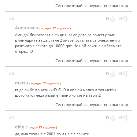
Сигнализирай за неуместен коментар
#6
0
0
Анонимен
( преди 17 години )
Ами да. Двигателят е същия, само дето са пристъргали
цилиндрите за да стане 2 литра. Буталата са олекотени и
развърта с лекота до 10000 rpm.Но най-секси е емблемата
отпред! :D
Сигнализирай за неуместен коментар
#5
0
0
martu
( преди 17 години )
къде си бе фанатикк :D :D :D я оплюй малко и тоя меган
щото като гледам май е пълно копие на твоя :D
Сигнализирай за неуместен коментар
#4
0
0
dido
( преди 17 години )
да, ама този не е 2001-ва и не е с леките