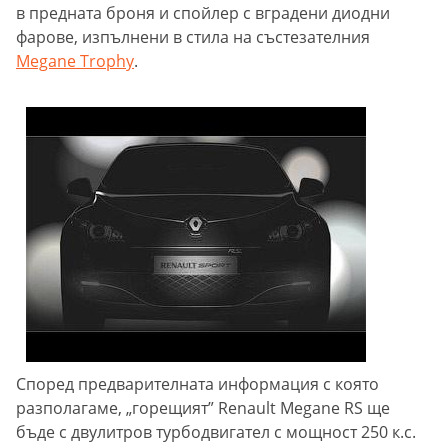
в предната броня и спойлер с вградени диодни
фарове, изпълнени в стила на състезателния
Megane Trophy
.
Според предварителната информация с която
разполагаме, „горещият” Renault Megane RS ще
бъде с двулитров турбодвигател с мощност 250 к.с.