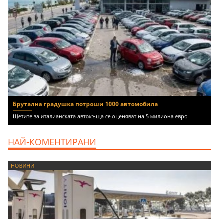
Брутална градушка потроши 1000 автомобила
Щетите за италианската автокъща се оценяват на 5 милиона евро
НАЙ-КОМЕНТИРАНИ
НОВИНИ