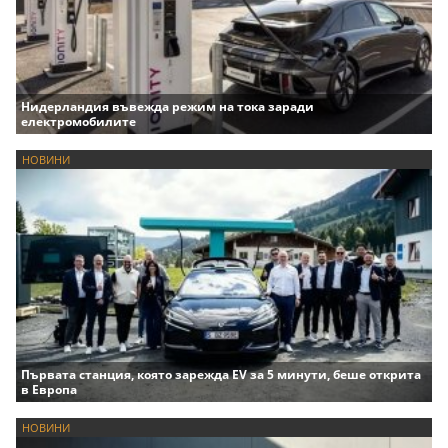
Нидерландия въвежда режим на тока заради
електромобилите
НОВИНИ
Първата станция, която зарежда EV за 5 минути, беше открита
в Европа
НОВИНИ