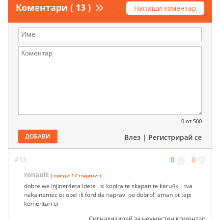
Коментари ( 13 )
Напиши коментар
0
от 500
ДОБАВИ
Влез
|
Регистрирай се
#13
0
0
renault
( преди 17 години )
dobre we injiner4eta idete i si kopiraite skapanite karu4ki i tva
neka nemec ot opel ili ford da napravi po dobro!! aman ot tapi
komentari ei
Сигнализирай за неуместен коментар