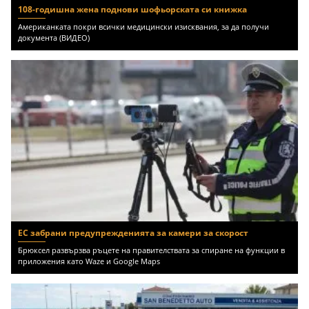
108-годишна жена поднови шофьорската си книжка
Американката покри всички медицински изисквания, за да получи
документа (ВИДЕО)
ЕС забрани предупрежденията за камери за скорост
Брюксел развързва ръцете на правителствата за спиране на функции в
приложения като Waze и Google Maps