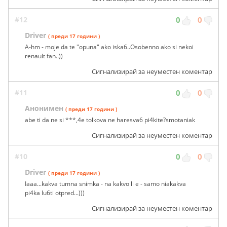
#12
0
0
Driver
( преди 17 години )
A-hm - moje da te "opuna" ako iska6..Osobenno ako si nekoi
renault fan..))
Сигнализирай за неуместен коментар
#11
0
0
Анонимен
( преди 17 години )
abe ti da ne si ***,4e tolkova ne haresva6 pi4kite?smotaniak
Сигнализирай за неуместен коментар
#10
0
0
Driver
( преди 17 години )
Iaaa...kakva tumna snimka - na kakvo li e - samo niakakva
pi4ka lu6ti otpred...)))
Сигнализирай за неуместен коментар