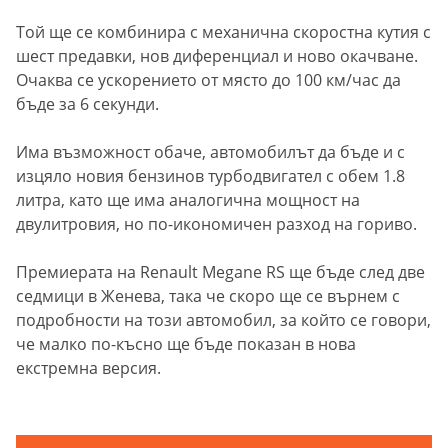
Той ще се комбинира с механична скоростна кутия с
шест предавки, нов диференциал и ново окачване.
Очаква се ускорението от място до 100 км/час да
бъде за 6 секунди.
Има възможност обаче, автомобилът да бъде и с
изцяло новия бензинов турбодвигател с обем 1.8
литра, като ще има аналогична мощност на
двулитровия, но по-икономичен разход на гориво.
Премиерата на Renault Megane RS ще бъде след две
седмици в Женева, така че скоро ще се върнем с
подробности на този автомобил, за който се говори,
че малко по-късно ще бъде показан в нова
екстремна версия.