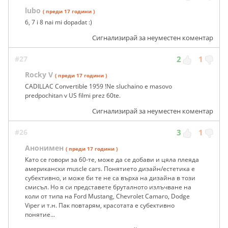
lubo
( преди 17 години )
6, 7 i 8 nai mi dopadat :)
Сигнализирай за неуместен коментар
#27
2
1
Rocky V
( преди 17 години )
CADILLAC Convertible 1959 !Ne sluchaino e masovo
predpochitan v US filmi prez 60te.
Сигнализирай за неуместен коментар
#26
3
1
Анонимен
( преди 17 години )
Като се говори за 60-те, може да се добави и цяла плеяда
американски muscle cars. Понятието дизайн/естетика е
субективно, и може би те не са върха на дизайна в този
смисъл. Но я си представете бруталното излъчване на
коли от типа на Ford Mustang, Chevrolet Camaro, Dodge
Viper и т.н. Пак повтарям, красотата е субективно
понятие...