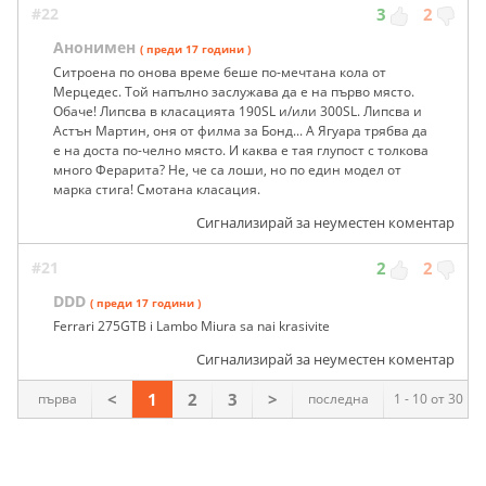
#22
3
2
Анонимен
( преди 17 години )
Ситроена по онова време беше по-мечтана кола от
Мерцедес. Той напълно заслужава да е на първо място.
Обаче! Липсва в класацията 190SL и/или 300SL. Липсва и
Астън Мартин, оня от филма за Бонд... А Ягуара трябва да
е на доста по-челно място. И каква е тая глупост с толкова
много Ферарита? Не, че са лоши, но по един модел от
марка стига! Смотана класация.
Сигнализирай за неуместен коментар
#21
2
2
DDD
( преди 17 години )
Ferrari 275GTB i Lambo Miura sa nai krasivite
Сигнализирай за неуместен коментар
<
1
2
3
>
първа
последна
1 - 10 от 30