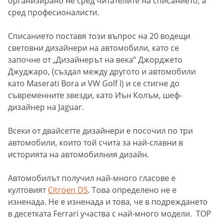
организирано не сред читателите на списанието, а
сред професионалисти.
Списанието поставя този въпрос на 20 водещи
световни дизайнери на автомобили, като се
започне от „Дизайнерът на века” Джорджето
Джуджаро, (създал между другото и автомобили
като Maserati Bora и VW Golf I) и се стигне до
съвременните звезди, като Иън Колъм, шеф-
дизайнер на Jaguar.
Всеки от двайсетте дизайнери е посочил по три
автомобили, които той счита за най-славни в
историята на автомобилния дизайн.
Автомобилът получил най-много гласове е
култовият
Citroen DS
. Това определено не е
изненада. Не е изненада и това, че в подреждането
в десетката Ferrari участва с най-много модели. TOP