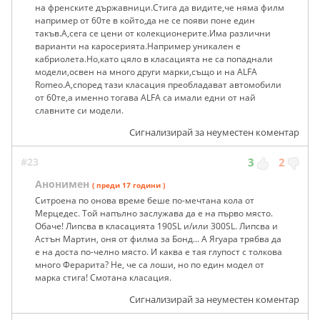
на френските държавници.Стига да видите,че няма филм
например от 60те в който,да не се появи поне един
такъв.А,сега се цени от колекционерите.Има различни
варианти на каросерията.Например уникален е
кабриолета.Но,като цяло в класацията не са попаднали
модели,освен на много други марки,също и на ALFA
Romeo.А,според тази класация преобладават автомобили
от 60те,а именно тогава ALFA са имали едни от най
славните си модели.
Сигнализирай за неуместен коментар
#23
3
2
Анонимен
( преди 17 години )
Ситроена по онова време беше по-мечтана кола от
Мерцедес. Той напълно заслужава да е на първо място.
Обаче! Липсва в класацията 190SL и/или 300SL. Липсва и
Астън Мартин, оня от филма за Бонд... А Ягуара трябва да
е на доста по-челно място. И каква е тая глупост с толкова
много Ферарита? Не, че са лоши, но по един модел от
марка стига! Смотана класация.
Сигнализирай за неуместен коментар