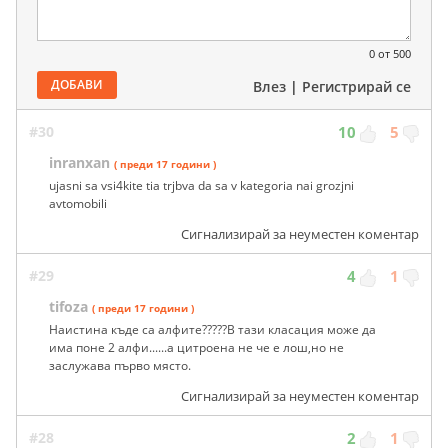
0
от 500
ДОБАВИ
Влез
|
Регистрирай се
#30
10
5
inranxan
( преди 17 години )
ujasni sa vsi4kite tia trjbva da sa v kategoria nai grozjni
avtomobili
Сигнализирай за неуместен коментар
#29
4
1
tifoza
( преди 17 години )
Наистина къде са алфите?????В тази класация може да
има поне 2 алфи......а цитроена не че е лош,но не
заслужава първо място.
Сигнализирай за неуместен коментар
#28
2
1