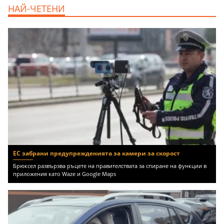
дава под наем, Офис, 100 m2 София,
НАЙ-ЧЕТЕНИ
Център, 800 EUR
ЕС забрани предупрежденията за камери за скорост
Брюксел развързва ръцете на правителствата за спиране на функции в
приложения като Waze и Google Maps