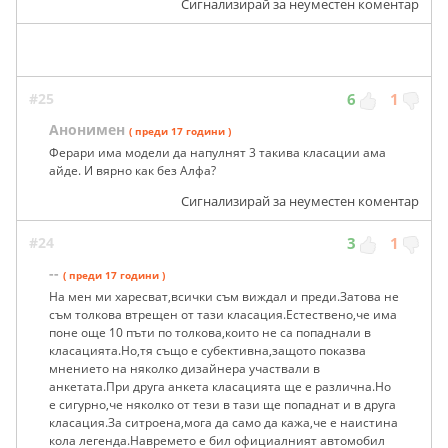
Сигнализирай за неуместен коментар
#25
6
1
Анонимен
( преди 17 години )
Ферари има модели да напулнят 3 такива класации ама
айде. И вярно как без Алфа?
Сигнализирай за неуместен коментар
#24
3
1
--
( преди 17 години )
На мен ми харесват,всички съм виждал и преди.Затова не
съм толкова втрещен от тази класация.Естествено,че има
поне още 10 пъти по толкова,които не са попаднали в
класацията.Но,тя също е субективна,защото показва
мнението на няколко дизайнера участвали в
анкетата.При друга анкета класацията ще е различна.Но
е сигурно,че няколко от тези в тази ще попаднат и в друга
класация.За ситроена,мога да само да кажа,че е наистина
кола легенда.Навремето е бил официалният автомобил