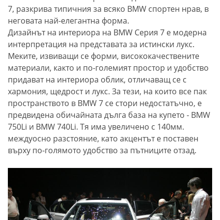
7, разкрива типичния за всяко BMW спортен нрав, в
неговата най-елегантна форма.
Дизайнът на интериора на BMW Серия 7 е модерна
интерпретация на представата за истински лукс.
Меките, извиващи се форми, висококачествените
материали, както и по-големият простор и удобство
придават на интериора облик, отличаващ се с
хармония, щедрост и лукс. За тези, на които все пак
пространството в BMW 7 се стори недостатъчно, е
предвидена обичайната дълга база на купето - BMW
750Li и BMW 740Li. Тя има увеличено с 140мм.
междуосно разстояние, като акцентът е поставен
върху по-голямото удобство за пътниците отзад.