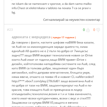
ne iskam da se namesvam v sporove, a da dam samo malko
info.Chast ot elektrnikata v tabloto na novata 7-ca se pravi v
bg.
Сигнализирай за неуместен коментар
#23
0
0
адвоката с мерцедеса
( преди 17 години )
Да говорим с факти, наглите шефове наBMW бяха казали,
че Audi не са имконкуренция заради quattro-то, нима
едноAudi А8 quattro не е 2 пъти по-добро от 7мицасъс
задно??? защо BMW вкарват технологиив новия си iDrive
които Audi имат от години,защо BMW правят iDrive с
дизайн, койтотолкова наподобява системите на Audi, след
като BMW са толкова добри, защонямат един бърз
автомобил, който даправи впечатление, 6тицата умря,
няма явече, откакто се появи r8 и новият CL наMercedes!!
http://***.vbox7.com/play:278c6d61 защо возиятана Audi е
по-добра от тази на BMW, защоинтериорът на Audi е по-
красив, това езащото Audi се превърнаха в лидер
откъмдизайн,технологии,возия и т.н и това емнението,
което имат-всеки културенчовек, всеки с вкус и стил!!!!!!
Защовсеки си купува BMW X5,защото е евтино
всравнениеспо-добрите в класа - Audi иMercedes и е