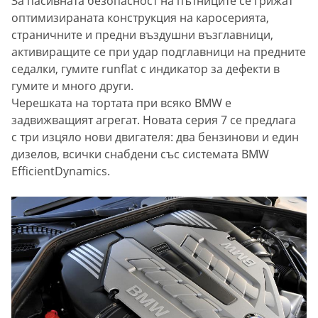
За пасивната безопасност на пътниците се грижат
оптимизираната конструкция на каросерията,
страничните и предни въздушни възглавници,
активиращите се при удар подглавници на предните
седалки, гумите runflat с индикатор за дефекти в
гумите и много други.
Черешката на тортата при всяко BMW e
задвижващият агрегат. Новата серия 7 се предлага
с три изцяло нови двигателя: два бензинови и един
дизелов, всички снабдени със системата BMW
EfficientDynamics.