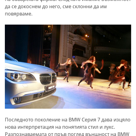
да се докоснем до него, сме склонни да им
повярваме.
Последното поколение на BMW Серия 7 дава изцяло
нова интерпретация на понятията стил и лукс.
Разпознаваемата от пръв поглед външност на BMW