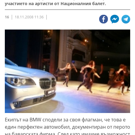
участието на артисти от Националния балет.
16
18.11.2008 11:36
Екипът на BMW сподели за своя флагман, че това е
един перфектен автомобил, документиран от перото
на баварската фирма. След като имахме възможност