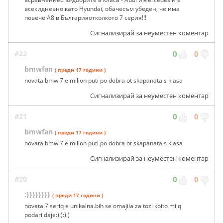
всекидневно като Hyundai, обачесъм убеден, че има
повече А8 в Българияотколкото 7 серия!!!
Сигнализирай за неуместен коментар
#22
0
0
bmwfan
( преди 17 години )
novata bmw 7 e milion puti po dobra ot skapanata s klasa
Сигнализирай за неуместен коментар
#21
0
0
bmwfan
( преди 17 години )
novata bmw 7 e milion puti po dobra ot skapanata s klasa
Сигнализирай за неуместен коментар
#20
0
0
:}}}}}}}}
( преди 17 години )
novata 7 seriq e unikalna.bih se omajila za tozi koito mi q
podari daje:):):):)