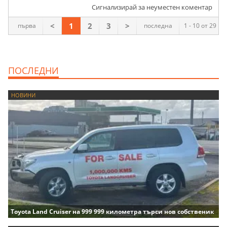
Сигнализирай за неуместен коментар
<
1
2
3
>
първа
последна
1 - 10 от 29
ПОСЛЕДНИ
НОВИНИ
Toyota Land Cruiser на 999 999 километра търси нов собственик