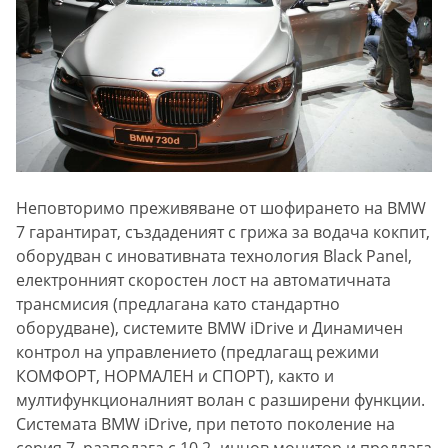
Неповторимо преживяване от шофирането на BMW
7 гарантират, създаденият с грижа за водача кокпит,
оборудван с иновативната технология Black Panel,
електронният скоростен лост на автоматичната
трансмисия (предлагана като стандартно
оборудване), системите BMW iDrive и Динамичен
контрол на управлението (предлагащ режими
КОМФОРТ, НОРМАЛЕН и СПОРТ), както и
мултифункционалният волан с разширени функции.
Системата BMW iDrive, при петото поколение на
серия 7, разполага с 10.2- инчов монитор и предлага