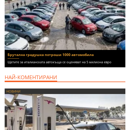
Брутална градушка потроши 1000 автомобила
Щетите за италианската автокъща се оценяват на 5 милиона евро
НАЙ-КОМЕНТИРАНИ
НОВИНИ