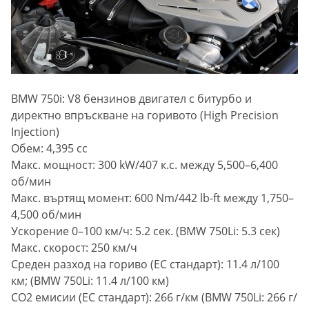
BMW 750i: V8 бензинов двигател с битурбо и
директно впръскване на горивото (High Precision
Injection)
Обем: 4,395 cc
Макс. мощност: 300 kW/407 к.с. между 5,500–6,400
об/мин
Макс. въртящ момент: 600 Nm/442 lb-ft между 1,750–
4,500 об/мин
Ускорение 0–100 км/ч: 5.2 сек. (BMW 750Li: 5.3 сек)
Макс. скорост: 250 км/ч
Среден разход на гориво (ЕС стандарт): 11.4 л/100
км; (BMW 750Li: 11.4 л/100 км)
CO2 емисии (ЕС стандарт): 266 г/км (BMW 750Li: 266 г/