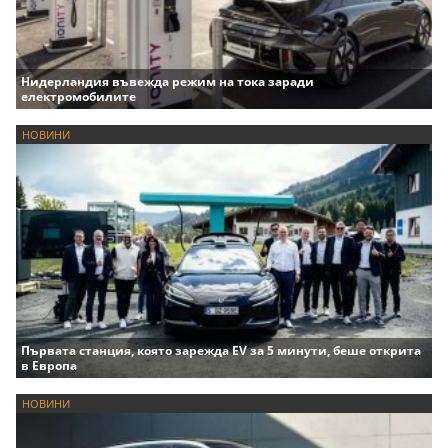
Нидерландия въвежда режим на тока заради
електромобилите
НОВИНИ
Първата станция, която зарежда EV за 5 минути, беше открита
в Европа
НОВИНИ