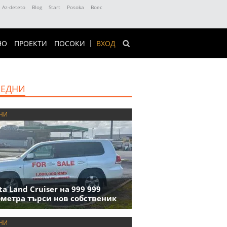
Az-deteto
Blog
Start
Posoka
Boec
НО
ПРОЕКТИ
ПОСОКИ
ВХОД
ЕДНИ
НИ
ta Land Cruiser на 999 999
метра търси нов собственик
НИ