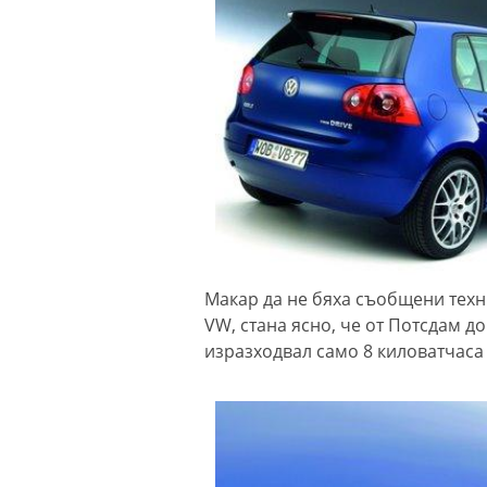
Макар да не бяха съобщени техн
VW, стана ясно, че от Потсдам до
изразходвал само 8 киловатчаса 