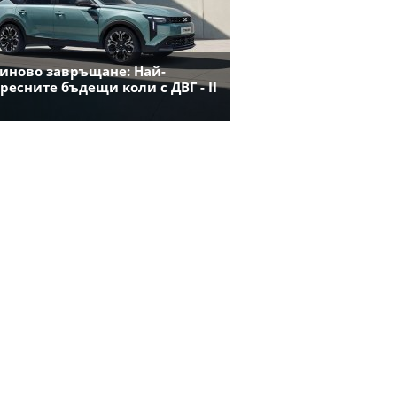
иново завръщане: Най-
ресните бъдещи коли с ДВГ - II