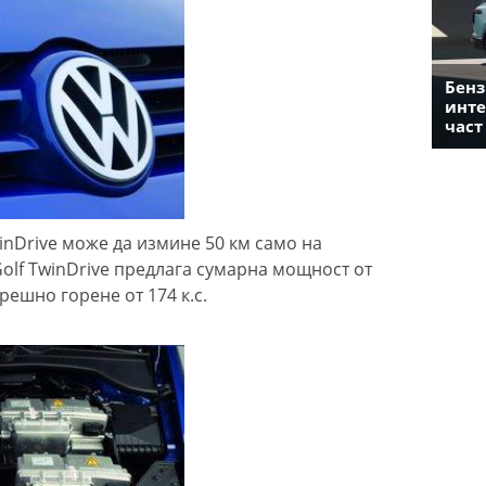
Бенз
инте
част
inDrive може да измине 50 км само на
Golf TwinDrive предлага сумарна мощност от
решно горене от 174 к.с.