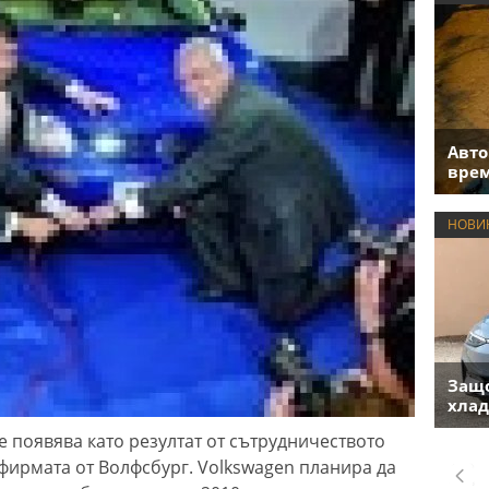
Авто
врем
НОВИ
Защо
хлад
е появява като резултат от сътрудничеството
фирмата от Волфсбург. Volkswagen планира да