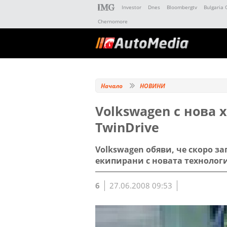
Investor
Dnes
Bloombergtv
Bulgaria 
Chernomore
Начало
НОВИНИ
Volkswagen с нова 
TwinDrive
Volkswagen обяви, че скоро з
екипирани с новата технологи
6
27.06.2008 09:53