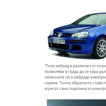
“Този хибрид е различен от позн
позволява в града да се кара дъ
типичните сега хибриди електр
горене. Точно обратното става п
агрегат само подпомагат електр