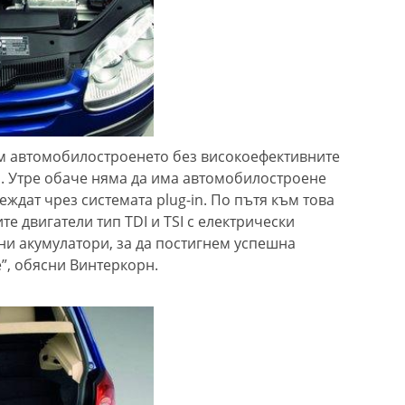
им автомобилостроенето без високоефективните
. Утре обаче няма да има автомобилостроене
еждат чрез системата plug-in. По пътя към това
 двигатели тип TDI и TSI с електрически
и акумулатори, за да постигнем успешна
”, обясни Винтеркорн.