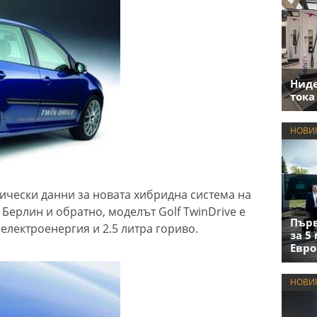
Нид
тока
НОВИ
ически данни за новата хибридна система на
 Берлин и обратно, моделът Golf TwinDrive е
Първ
електроенергия и 2.5 литра гориво.
за 5
Евро
НОВИ