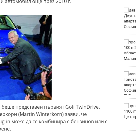
зи автомобил още през 2010 г.
Двоен ръст на чревните
инфекции за седмица
във Варненско
Вечерен крос ще се
проведе тази събота в
Морската градина на
Варна
Тази събота: откриват
ловния сезон за пернат
дивеч
беше представен първият Golf TwinDrive.
ФК Девня гостува на
Атлетик (Провадия) за
ркорн (Martin Winterkorn) заяви, че
Аматьорската купа
ug-in може да се комбинира с бензинов или с
рене.