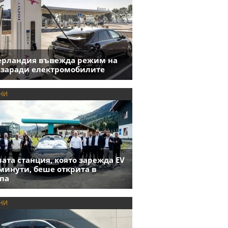
ерландия въвежда режим на
 заради електромобилите
НИ
ата станция, която зарежда EV
 минути, беше открита в
па
НИ