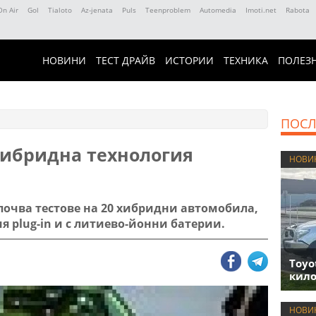
On Air
Gol
Tialoto
Az-jenata
Puls
Teenproblem
Automedia
Imoti.net
Rabota
НОВИНИ
ТЕСТ ДРАЙВ
ИСТОРИИ
ТЕХНИКА
ПОЛЕЗ
ПОСЛ
хибридна технология
НОВИ
апочва тестове на 20 хибридни автомобила,
я plug-in и с литиево-йонни батерии.
Toyo
кило
НОВИ