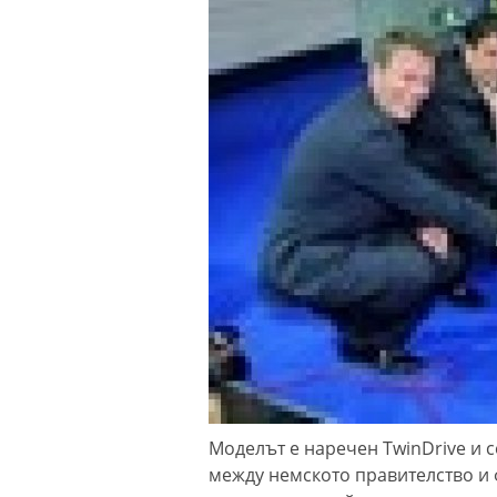
Моделът е наречен TwinDrive и с
между немското правителство и 