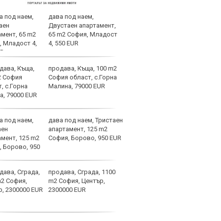
дава под наем,
Вела
Двустаен апартамент,
Левс
65 m2 София, Младост
наре
4, 550 EUR
продава, Къща, 100 m2
Коси
София област, с.Горна
взем
Малина, 79000 EUR
дава под наем, Тристаен
Левс
апартамент, 125 m2
крош
София, Борово, 950 EUR
края
продава, Сграда, 1100
Левс
m2 София, Център,
Плов
2300000 EUR