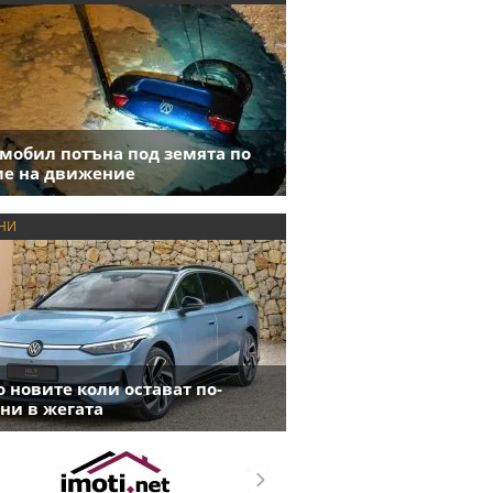
мобил потъна под земята по
е на движение
НИ
 новите коли остават по-
ни в жегата