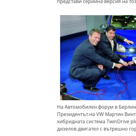
представи серийна версия на то
На Автомобилен форум в Берлин 
Президентът на VW Мартин Винте
хибридната система TwinDrive pl
дизелов двигател с вътрешно го