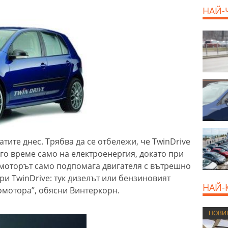
НАЙ-
атите днес. Трябва да се отбележи, че TwinDrive
лго време само на електроенергия, докато при
омоторът само подпомага двигателя с вътрешно
ри TwinDrive: тук дизелът или бензиновият
НАЙ-
омотора”, обясни Винтеркорн.
НОВИ