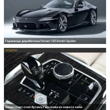
Германци доработиха Ferrari 12Cilindri Spider
НОВИНИ
Защо старт-стоп бутонът изчезва от новите коли