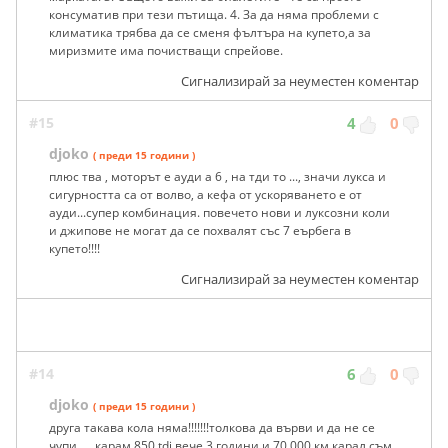
консуматив при тези пътища. 4. За да няма проблеми с
климатика трябва да се сменя фълтъра на купето,а за
миризмите има почистващи спрейове.
Сигнализирай за неуместен коментар
#15
4
0
djoko
( преди 15 години )
плюс тва , моторът е ауди а 6 , на тди то ..., значи лукса и
сигурността са от волво, а кефа от ускоряването е от
ауди...супер комбинация. повечето нови и луксозни коли
и джипове не могат да се похвалят със 7 еърбега в
купето!!!!
Сигнализирай за неуместен коментар
#14
6
0
djoko
( преди 15 години )
друга такава кола няма!!!!!!!толкова да върви и да не се
чупи......карам 850 tdi вече 3 години и 70 000 км.карал съм