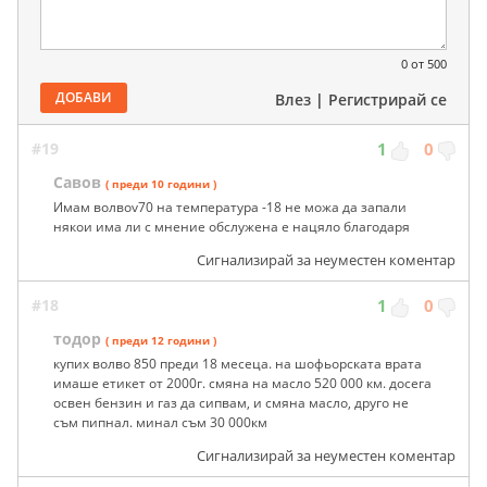
0
от 500
ДОБАВИ
Влез
|
Регистрирай се
#19
1
0
Савов
( преди 10 години )
Имам волвоv70 на температура -18 не можа да запали
някои има ли с мнение обслужена е нацяло благодаря
Сигнализирай за неуместен коментар
#18
1
0
тодор
( преди 12 години )
купих волво 850 преди 18 месеца. на шофьорската врата
имаше етикет от 2000г. смяна на масло 520 000 км. досега
освен бензин и газ да сипвам, и смяна масло, друго не
съм пипнал. минал съм 30 000км
Сигнализирай за неуместен коментар