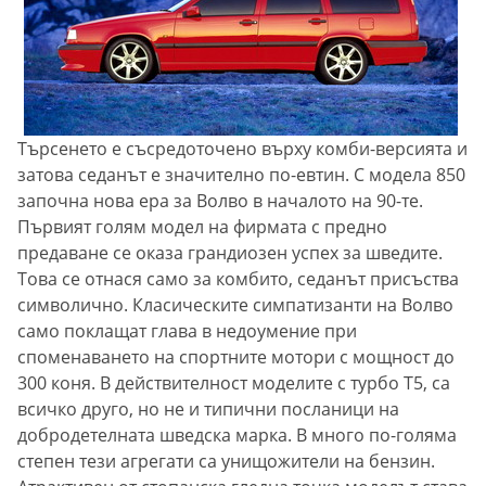
Търсенето е съсредоточено върху комби-версията и
затова седанът е значително по-евтин. С модела 850
започна нова ера за Волво в началото на 90-те.
Първият голям модел на фирмата с предно
предаване се оказа грандиозен успех за шведите.
Това се отнася само за комбито, седанът присъства
символично. Класическите симпатизанти на Волво
само поклащат глава в недоумение при
споменаването на спортните мотори с мощност до
300 коня. В действителност моделите с турбо T5, са
всичко друго, но не и типични посланици на
добродетелната шведска марка. В много по-голяма
степен тези агрегати са унищожители на бензин.