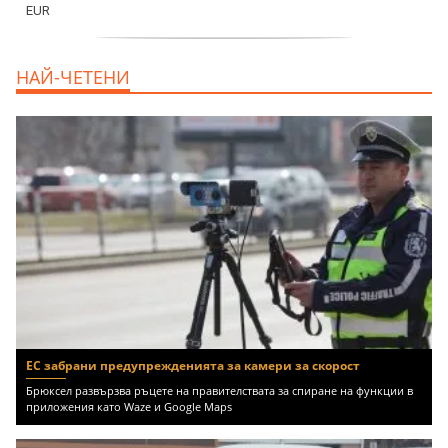
продава, Офис, 141 m2 Варна, Бриз,
НАЙ-ЧЕТЕНИ
112000 EUR
ЕС забрани предупрежденията за камери за скорост
Брюксел развързва ръцете на правителствата за спиране на функции в
приложения като Waze и Google Maps