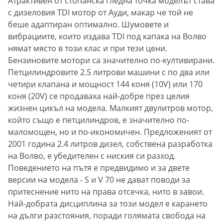
Атрактивен от стопанска гледна точка моделът става
с дизеловия TDI мотор от Ауди, макар че той не
беше адаптиран оптимално. Шумовете и
вибрациите, които издава TDI под капака на Волво
нямат място в този клас и при тези цени.
Бензиновите мотори са значително по-култивирани.
Петцилиндровите 2.5 литрови машини с по два или
четири клапана и мощност 144 коня (10V) или 170
коня (20V) се продаваха най-добре през целия
жизнен цикъл на модела. Малкият двулитров мотор,
който също е петцилиндров, е значително по-
маломощен, но и по-икономичен. Предложеният от
2001 година 2.4 литров дизел, собствена разработка
на Волво, е убедителен с ниския си разход.
Поведението на пътя е предвидимо и за двете
версии на модела - S и V 70 не дават поводи за
притеснение нито на права отсечка, нито в завои.
Най-добрата дисциплина за този модел е карането
на дълги разстояния, поради голямата свобода на