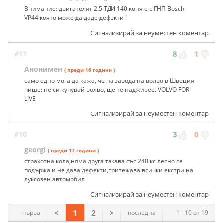
Внимание: двигателят 2.5 ТДИ 140 коня е с ГНП Bosch
VP44 която може да даде дефекти !
Сигнализирай за неуместен коментар
#11
8
1
Анонимен
( преди 16 години )
само едно мога да кажа, че на завода на волво в Швеция
пише: не си купувай волво, ще те надживее. VOLVO FOR
LIVE
Сигнализирай за неуместен коментар
#10
3
0
georgi
( преди 17 години )
страхотна кола,няма друга такава със 240 кс лесно се
подържа и не дава дефекти,притежава всички екстри на
луксозен автомобил
Сигнализирай за неуместен коментар
<
1
2
>
първа
последна
1 - 10 от 19