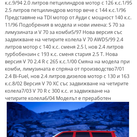
к.с.9/94 2.0 литров петцилиндров мотор с 126 к.с.1/95
2.5 литров петцилиндров мотор вече с 144 к.с.1/96
Представяне на TDI мотор от Ауди с мощност 140 к.с.
11/96 Подобрения в модела и нови имена: S 70 за
лимузината и V 70 за комби5/97 Нова версия със
задвижване на четирите колела V 70 AWD5/99 2.4
литров мотор с 140 к.с. сменя 2.5 l, нов 2.4 литров
турбобензин с 193 к.с. сменя стария 2.5 T. Нова
версия V 70 2.4 R с 265 к.с.1/00 Смяна на модела при
комби, лимузината е спряна от производство7/01
2.4 Bi-Fuel, нов 2.4 литров дизелов мотор с 130 и 163
к.с.8/02 Версия V 70 XC със задвижване на четирите
колела7/03 V 70 R с 300 к.с. и задвижване на
четирите колела6/04 Моделът е преработен