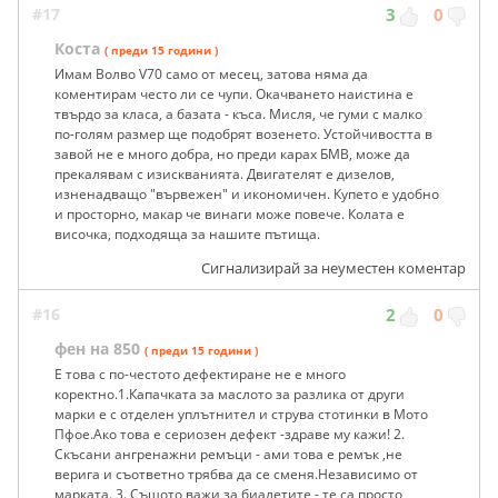
#17
3
0
Коста
( преди 15 години )
Имам Волво V70 само от месец, затова няма да
коментирам често ли се чупи. Окачването наистина е
твърдо за класа, а базата - къса. Мисля, че гуми с малко
по-голям размер ще подобрят возенето. Устойчивостта в
завой не е много добра, но преди карах БМВ, може да
прекалявам с изискванията. Двигателят е дизелов,
изненадващо "вървежен" и икономичен. Купето е удобно
и просторно, макар че винаги може повече. Колата е
височка, подходяща за нашите пътища.
Сигнализирай за неуместен коментар
#16
2
0
фен на 850
( преди 15 години )
E това с по-честото дефектиране не е много
коректно.1.Капачката за маслото за разлика от други
марки е с отделен уплътнител и струва стотинки в Мото
Пфое.Ако това е сериозен дефект -здраве му кажи! 2.
Скъсани ангренажни ремъци - ами това е ремък ,не
верига и съответно трябва да се сменя.Независимо от
марката. 3. Същото важи за биалетите - те са просто