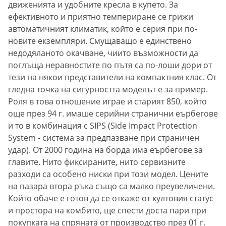
движенията и удобните кресла в купето. За
ефективното и приятно темпериране се грижи
автоматичният климатик, който е серия при по-
новите екземпляри. Смущаващо е единствено
недодяланото окачване, чиито възможности да
поглъща неравностите по пътя са по-лоши дори от
тези на някои представители на компактния клас. От
гледна точка на сигурността моделът е за пример.
Роля в това отношение играе и старият 850, който
още през 94 г. имаше серийни странични еърбегове
и то в комбинация с SIPS (Side Impact Protection
System - система за предпазване при страничен
удар). От 2000 година на борда има еърбегове за
главите. Нито фиксираните, нито сервизните
разходи са особено ниски при този модел. Цените
на пазара втора ръка също са малко преувеличени.
Който обаче е готов да се откаже от култовия статус
и простора на комбито, ще спести доста пари при
покупката на спряната от производство през 01 г.