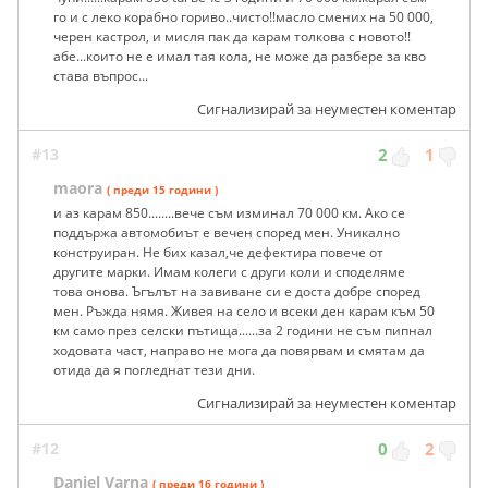
го и с леко корабно гориво..чисто!!масло смених на 50 000,
черен кастрол, и мисля пак да карам толкова с новото!!
абе...които не е имал тая кола, не може да разбере за кво
става въпрос...
Сигнализирай за неуместен коментар
#13
2
1
maora
( преди 15 години )
и аз карам 850........вече съм изминал 70 000 км. Ако се
поддържа автомобиът е вечен според мен. Уникално
конструиран. Не бих казал,че дефектира повече от
другите марки. Имам колеги с други коли и споделяме
това онова. Ъгълът на завиване си е доста добре според
мен. Ръжда нямя. Живея на село и всеки ден карам към 50
км само през селски пътища......за 2 години не съм пипнал
ходовата част, направо не мога да повярвам и смятам да
отида да я погледнат тези дни.
Сигнализирай за неуместен коментар
#12
0
2
Daniel Varna
( преди 16 години )