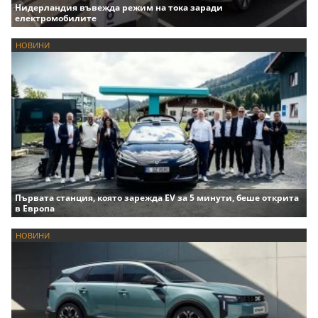
Нидерландия въвежда режим на тока заради
електромобилите
НОВИНИ
Първата станция, която зарежда EV за 5 минути, беше открита
в Европа
НОВИНИ