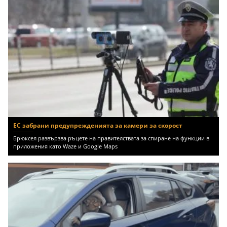
ЕС забрани предупрежденията за камери за скорост
Брюксел развързва ръцете на правителствата за спиране на функции в
приложения като Waze и Google Maps