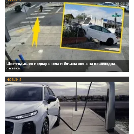
Шестгодишен подкара кола и блъсна жена на пешеходна
пътека
НОВИНИ