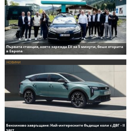
Първата станция, която зарежда EV за 5 минути, беше открита
в Европа
НОВИНИ
Бензиново завръщане: Най-интересните бъдещи коли с ДВГ - II
част