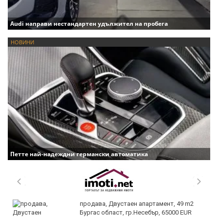
Audi направи нестандартен удължител на пробега
НОВИНИ
Петте най-надеждни германски автоматика
продава, Двустаен апартамент, 49 m2
Бургас област, гр.Несебър, 65000 EUR