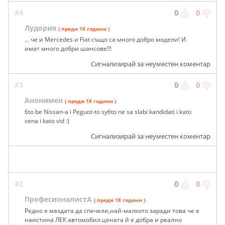
#4
0
0
Лудория
( преди 18 години )
... че и Mercedes и Fiat също са много добро модели! И
имат много добри шансове!!!
Сигнализирай за неуместен коментар
#3
0
0
Анонимен
( преди 18 години )
6to be Nissan-a i Peguot-to sy6to ne sa slabi kandidati i kato
cena i kato vid :)
Сигнализирай за неуместен коментар
#2
0
0
ПрофесионалистА
( преди 18 години )
Редно е маздата да спечели,най-малкото заради това че е
наистина ЛЕК автомобил.цената й е добра и реално