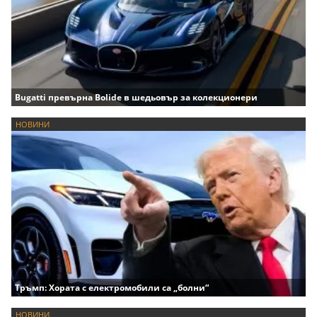
Bugatti превърна Bolide в шедьовър за колекционери
НОВИНИ
Тръмп: Хората с електромобили са „болни“
НОВИНИ