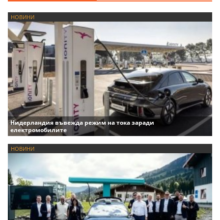
НОВИНИ
Нидерландия въвежда режим на тока заради
електромобилите
НОВИНИ