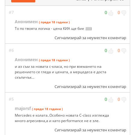
#7
0
0
Анонимен
( преди 18 години )
То по твоята логика - цена КИА ще бие :)))))
Сигнализирай за неуместен коментар
#6
0
0
Анонимен
( преди 18 години )
и аз съм за новата с-класа, но при вземането на
решението се гледа и цената, а мерцедеса е доста
скъпичък...
Сигнализирай за неуместен коментар
#5
0
0
majorsf
( преди 18 години )
Mercedes е колата..Особено новата C-class изглежда
много агресивна,а и като performance не е зле.
Сигнализирай за неуместен коментар