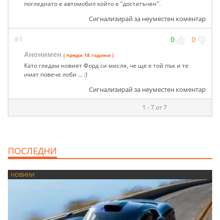
погледнато е автомобил който е "достатъчен".
Сигнализирай за неуместен коментар
#1
0
0
Анонимен
( преди 18 години )
Като гледам новият Форд си мисля, че ще е той пък и те
имат повече лоби ... :)
Сигнализирай за неуместен коментар
1 - 7 от 7
ПОСЛЕДНИ
НОВИНИ