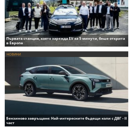
Първата станция, която зарежда EV за 5 минути, беше открита
в Европа
НОВИНИ
Бензиново завръщане: Най-интересните бъдещи коли с ДВГ - II
част