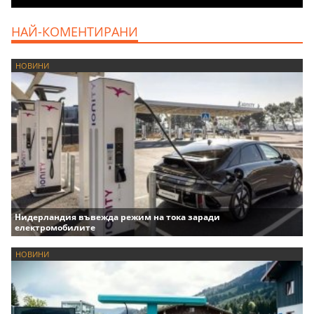
НАЙ-КОМЕНТИРАНИ
НОВИНИ
Нидерландия въвежда режим на тока заради
електромобилите
НОВИНИ