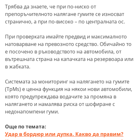
Трябва да знаете, че при по-ниско от
препоръчителното налягане гумите се износват
странично, а при по-високо – по централната ос.
При проверката имайте предвид и максималното
натоварване на превозното средство. Обичайно то
е посочено в ръководството на автомобила, от
вътрешната страна на капачката на резервоара или
в жабката.
Системата за мониторинг на налягането на гумите
(TpMs) е ценна функция на някои нови автомобили,
която предупреждава водачите за промяна в
налягането и намалява риска от шофиране с
недонапомпени гуми.
Още по темата:
Удар в бордюр или дупка. Какво да правим?