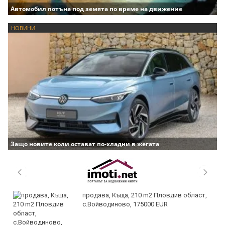
Автомобил потъна под земята по време на движение
НОВИНИ
Защо новите коли остават по-хладни в жегата
продава, Къща, 210 m2 Пловдив област,
с.Войводиново, 175000 EUR