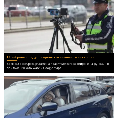
ЕС забрани предупрежденията за камери за скорост
Брюксел развързва ръцете на правителствата за спиране на функции в
приложения като Waze и Google Maps