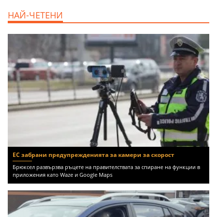
дава под наем, Офис, 100 m2 София,
НАЙ-ЧЕТЕНИ
Център, 800 EUR
ЕС забрани предупрежденията за камери за скорост
Брюксел развързва ръцете на правителствата за спиране на функции в
приложения като Waze и Google Maps