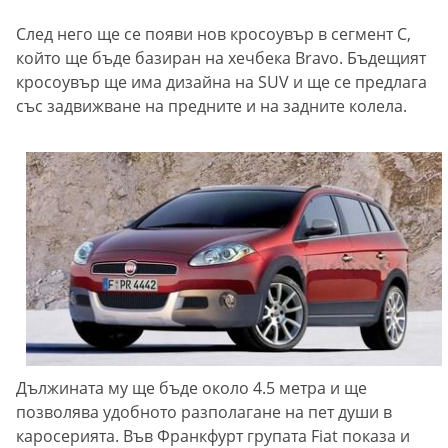
След него ще се появи нов кросоувър в сегмент С,
който ще бъде базиран на хечбека Bravo. Бъдещият
кросоувър ще има дизайна на SUV и ще се предлага
със задвижване на предните и на задните колела.
Дължината му ще бъде около 4.5 метра и ще
позволява удобното разполагане на пет души в
каросерията. Във Франкфурт групата Fiat показа и