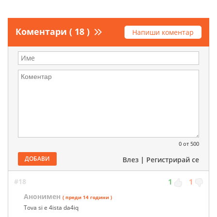
Коментари ( 18 )
Напиши коментар
0
от 500
ДОБАВИ
Влез
|
Регистрирай се
#18
1
1
Анонимен
( преди 14 години )
Tova si e 4ista da4iq