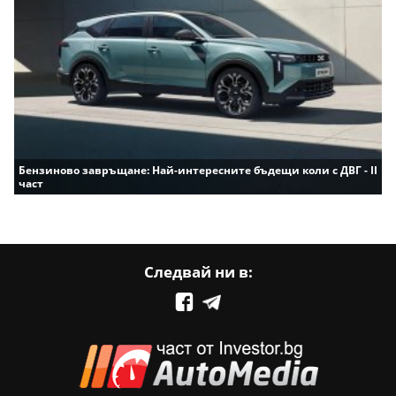
Бензиново завръщане: Най-интересните бъдещи коли с ДВГ - II
част
Следвай ни в: