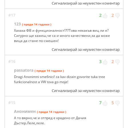
Сигнализирай за неуместен коментар
#17
2
2
123
( преди 14 години )
Хахаха ФВ и функционалност!?!?Това някакъв виц ли е?
Сигурно ще кажеш,че са и много качествени,за да може
вица да стане по-смешен!
Сигнализирай за неуместен коментар
#16
3
2
passatora
( преди 14 години )
Dragi Anonimni sme6nici! za kav dizain govorite tuka tree
funkcionalnost a VW tova go moje!
Сигнализирай за неуместен коментар
#15
7
5
Анонимен
( преди 14 години )
А то вярно,че и отпред е крадено от Дачия
Дъстер.Леле,леле.