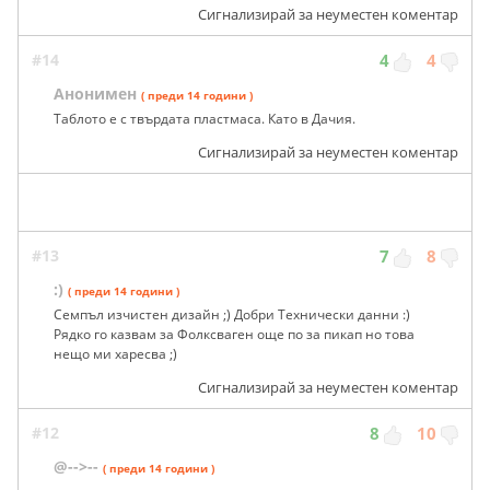
Сигнализирай за неуместен коментар
#14
4
4
Анонимен
( преди 14 години )
Таблото е с твърдата пластмаса. Като в Дачия.
Сигнализирай за неуместен коментар
#13
7
8
:)
( преди 14 години )
Семпъл изчистен дизайн ;) Добри Технически данни :)
Рядко го казвам за Фолксваген още по за пикап но това
нещо ми харесва ;)
Сигнализирай за неуместен коментар
#12
8
10
@-->--
( преди 14 години )