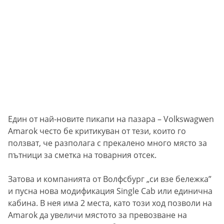
Един от най-новите пикапи на пазара – Volkswagwen
Amarok често бе критикуван от тези, които го
ползват, че разполага с прекалено много място за
пътници за сметка на товарния отсек.
Затова и компанията от Волфсбург „си взе бележка”
и пусна нова модификация Single Cab или единична
кабина. В нея има 2 места, като този ход позволи на
Amarok да увеличи мястото за превозване на