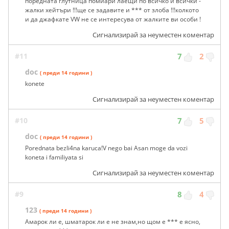
поредната глутница помиари лаещи по всичко и всички -
жалки хейтъри !!!ще се задавите и *** от злоба !!!колкото
и да джафкате VW не се интересува от жалките ви особи !
Сигнализирай за неуместен коментар
#11
7
2
doc
( преди 14 години )
konete
Сигнализирай за неуместен коментар
#10
7
5
doc
( преди 14 години )
Porednata bezli4na karuca!V nego bai Asan moge da vozi
koneta i familiyata si
Сигнализирай за неуместен коментар
#9
8
4
123
( преди 14 години )
Амарок ли е, шматарок ли е не знам,но щом е *** е ясно,