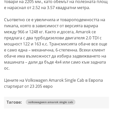
товари на 2205 мм., като обемът на полезната площ
е нараснал от 2.52 на 3.57 квадратни метра.
Съответно се е увеличила и товароподемността на
пикапа, която в зависимост от версията варира
между 966 и 1248 кг. Както и досега, Amarok се
предлага с два турбодизелови двигателя 2.0 TDI с
мощност 122 и 163 к.с. Трансмисията обаче все още
е само една – механична, 6-степенна. Всеки клиент
обаче има възможност да избира задвижването на
машината – дали да бъде 4х4 или само към задната
ос.
Цените на Volkswagen Amarok Single Cab в Европа
стартират от 23 205 евро
Тагове:
volkswagwen amarok single cab