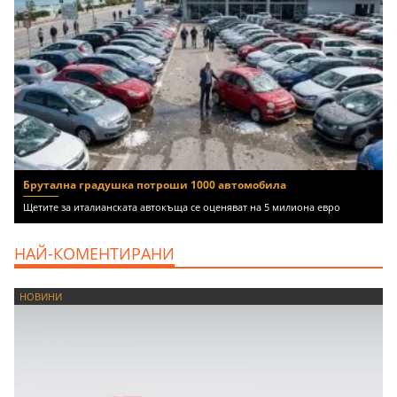
Брутална градушка потроши 1000 автомобила
Щетите за италианската автокъща се оценяват на 5 милиона евро
НАЙ-КОМЕНТИРАНИ
НОВИНИ