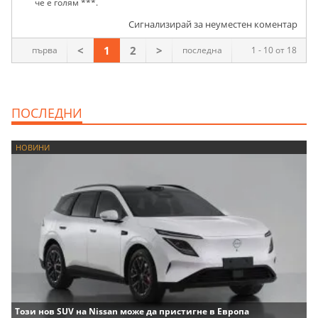
че е голям ***.
Сигнализирай за неуместен коментар
<
1
2
>
първа
последна
1 - 10 от 18
ПОСЛЕДНИ
НОВИНИ
Този нов SUV на Nissan може да пристигне в Европа