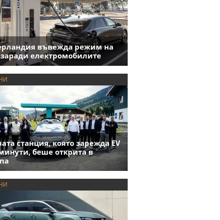
ерландия въвежда режим на
 заради електромобилите
НИ
ата станция, която зарежда EV
 минути, беше открита в
па
НИ