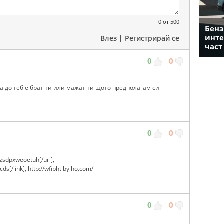
0
от 500
Бенз
инте
Влез
|
Регистрирай се
част
0
0
ва до теб е брат ти или мажат ти щото предполагам си
0
0
zsdpxweoetuh[/url],
ds[/link], http://wfiphtibyjho.com/
0
0