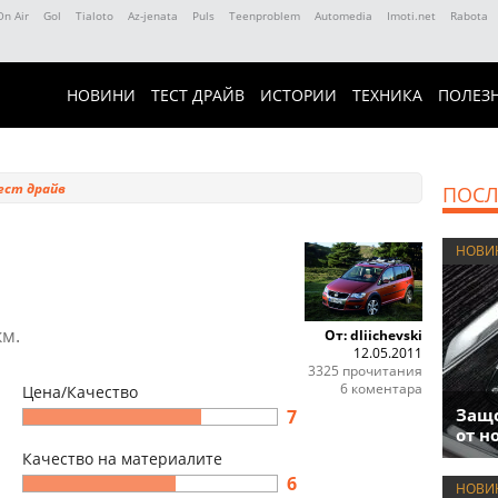
On Air
Gol
Tialoto
Az-jenata
Puls
Teenproblem
Automedia
Imoti.net
Rabota
НОВИНИ
ТЕСТ ДРАЙВ
ИСТОРИИ
ТЕХНИКА
ПОЛЕЗ
ест драйв
ПОСЛ
НОВИ
км.
От: dliichevski
12.05.2011
3325 прочитания
6 коментара
Цена/Качество
Защо
7
от н
Качество на материалите
6
НОВИ