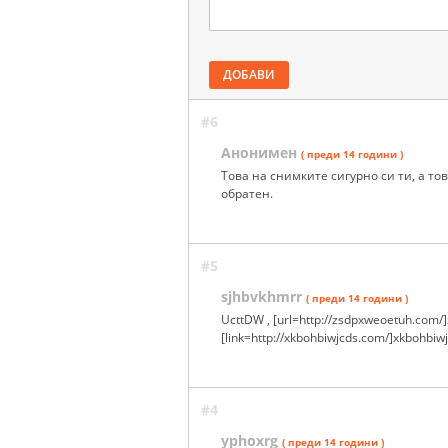
ДОБАВИ
#6
Анонимен
( преди 14 години )
Това на снимките сигурно си ти, а то
обратен.
#5
sjhbvkhmrr
( преди 14 години )
UcttDW , [url=http://zsdpxweoetuh.com/]
[link=http://xkbohbiwjcds.com/]xkbohbiwjc
#4
yphoxrg
( преди 14 години )