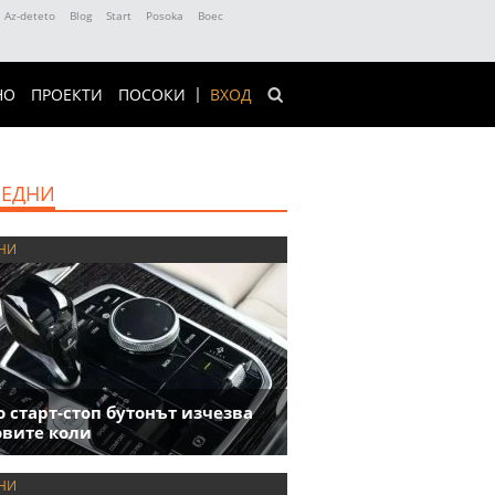
Az-deteto
Blog
Start
Posoka
Boec
НО
ПРОЕКТИ
ПОСОКИ
ВХОД
ЕДНИ
НИ
 старт-стоп бутонът изчезва
овите коли
НИ