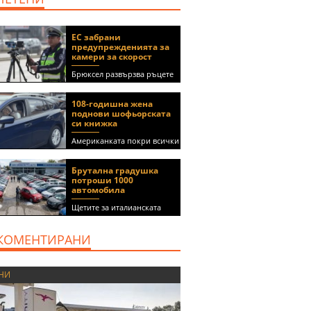
ЕС забрани
предупрежденията за
камери за скорост
Брюксел развързва ръцете
на правителствата за
спиране на функции в
108-годишна жена
приложения като Waze и
поднови шофьорската
Google Maps
си книжка
Американката покри всички
медицински изисквания, за
да получи документа
Брутална градушка
(ВИДЕО)
потроши 1000
автомобила
Щетите за италианската
автокъща се оценяват на 5
милиона евро
КОМЕНТИРАНИ
НИ