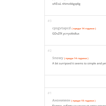
oAEiuL nhimzbkgqdig
#3
cpsgvtapcd
( преди 14 години )
GDvZfX ycrryskkdlux
#2
Snowy
( преди 14 години )
A bit surripsed it seems to simple and yet
#1
Анонимен
( преди 15 години )
Колега, хубаво си качил от нета няка