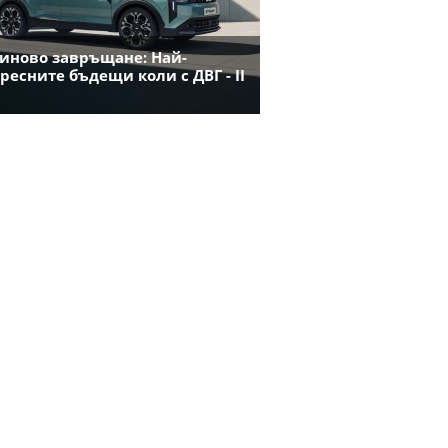
иново завръщане: Най-
ресните бъдещи коли с ДВГ - II