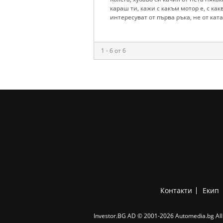
караш ти, кажи с какъм мотор е, с какв
интересуват от първа ръка, не от кат
1 - 6 от 6
Контакти
Екип
Investor.BG AD © 2001-2026 Automedia.bg All 