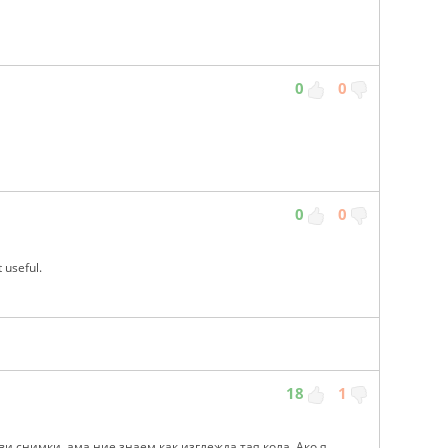
0
0
0
0
 useful.
18
1
кви снимки, ама ние знаем как изглежда тая кола. Ако я