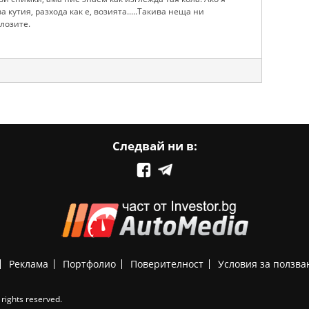
а кутия, разхода как е, возията.....Такива неща ни
алозите.
Следвай ни в:
Реклама
Портфолио
Поверителност
Условия за ползва
rights reserved.