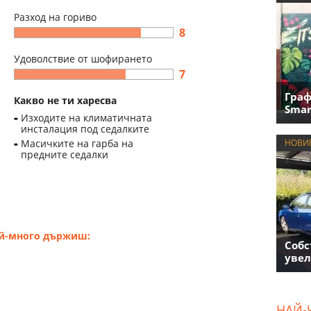
Разход на гориво
8
Удоволствие от шофирането
7
Граф
Какво не ти харесва
Smar
Изходите на климатичната
инсталация под седалките
Масичките на гарба на
НОВИ
предните седалки
ай-много държиш:
Собс
увел
НАЙ-