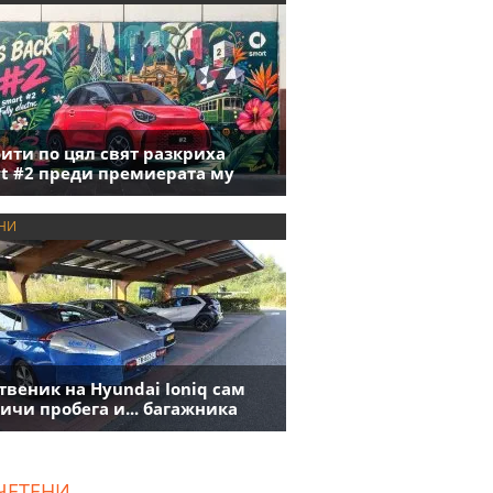
ити по цял свят разкриха
t #2 преди премиерата му
НИ
твеник на Hyundai Ioniq сам
ичи пробега и... багажника
ЧЕТЕНИ