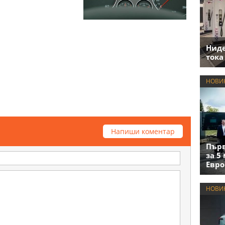
Нид
тока
НОВИ
Напиши коментар
Първ
за 5
Евро
НОВИ