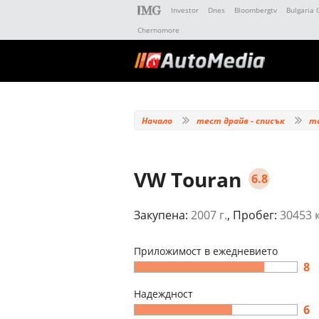
Investor
Dnes
Bloombergtv
Bulgaria 
Chernomore
Начало
тест драйв - списък
т
VW Touran
6.8
Закупена:
2007 г.
, Пробег:
30453 
Приложимост в ежедневието
8
Надеждност
6