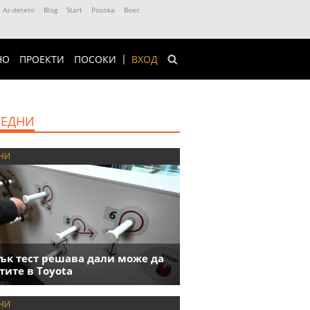
Az-deteto
Blog
Start
Posoka
Boec
НО
ПРОЕКТИ
ПОСОКИ
ВХОД
ЕДНИ
НИ
ък тест решава дали може да
тите в Toyota
НИ