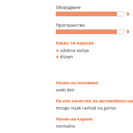
Оборудване
9
Пространство
9
Какво ти харесва
udobna voziya
dizayn
Начин на ползване:
vseki den
На кое качество на автомобила н
mnogo nizak rashod na gorivo
Начин на каране:
normalno