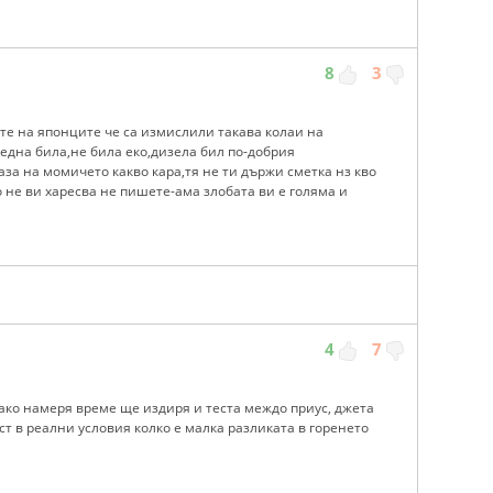
8
3
йте на японците че са измислили такава колаи на
редна била,не била еко,дизела бил по-добрия
аза на момичето какво кара,тя не ти държи сметка нз кво
 не ви харесва не пишете-ама злобата ви е голяма и
4
7
ако намеря време ще издиря и теста междо приус, джета
ст в реални условия колко е малка разликата в горенето