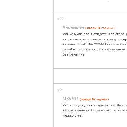
#22
Анонимен
( преди 16 години )
майко мила.абе я отидете и се скара
милионите хора които си я купуват.в
варинат.whats the ***?MKVR32-то ти к
се зъбиш.болни и злобни хорица-като
безгранична
#21
MKVR32
( преди 16 години )
Имах предвид секи един дизел. Даже 
2.0тди и фиеста 1.6 да видиш всъщно
междо 3-те!