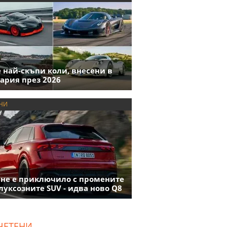
е най-скъпи коли, внесени в
ария през 2026
НИ
 не е приключило с промените
луксозните SUV - идва ново Q8
ЧЕТЕНИ