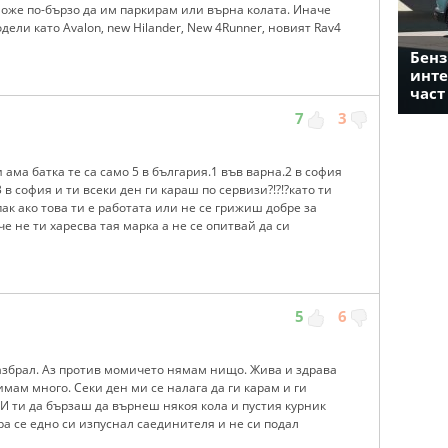
може по-бързо да им паркирам или върна колата. Иначе
ели като Avalon, new Hilander, New 4Runner, новият Rav4
Бенз
инте
част
7
3
 ама батка те са само 5 в българия.1 във варна.2 в софия
 в софия и ти всеки ден ги караш по сервизи?!?!?като ти
пак ако това ти е работата или не се грижиш добре за
че не ти харесва тая марка а не се опитвай да си
5
6
азбрал. Аз против момичето нямам нищо. Жива и здрава
имам много. Секи ден ми се налага да ги карам и ги
И ти да бързаш да върнеш някоя кола и пустия курник
ра се едно си изпуснал саединителя и не си подал