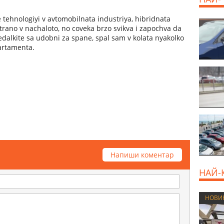
tehnologiyi v avtomobilnata industriya, hibridnata
trano v nachaloto, no coveka brzo svikva i zapochva da
sedalkite sa udobni za spane, spal sam v kolata nyakolko
artamenta.
Напиши коментар
НАЙ-
НОВИ