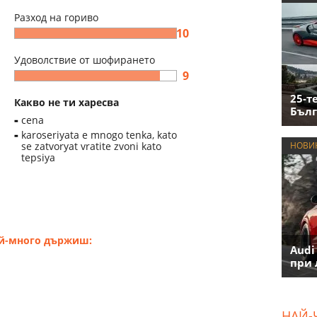
Разход на гориво
10
Удоволствие от шофирането
9
25-т
Какво не ти харесва
Бълг
cena
karoseriyata e mnogo tenka, kato
se zatvoryat vratite zvoni kato
НОВИ
tepsiya
ай-много държиш:
Audi
при 
НАЙ-