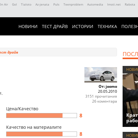
On Air
Gol
Tialoto
Az-jenata
Puls
Teenproblem
Automedia
Imoti.net
Rabota
НОВИНИ
ТЕСТ ДРАЙВ
ИСТОРИИ
ТЕХНИКА
ПОЛЕЗ
ест драйв
ПОСЛ
НОВИ
От: joomo
20.05.2010
м.
3151 прочитания
26 коментара
Цена/Качество
Крат
8
рабо
Качество на материалите
8
НОВИ