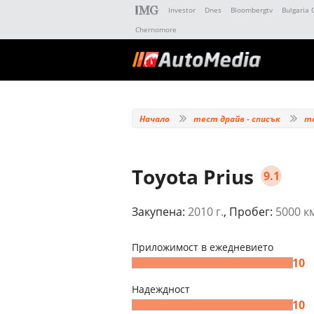
Investor
Dnes
Bloombergtv
Bulgaria 
Chernomore
Начало
тест драйв - списък
т
Toyota Prius
9.1
Закупена:
2010 г.
, Пробег:
5000 к
Приложимост в ежедневието
10
Надеждност
10