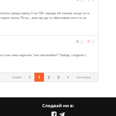
ната среда,горящ 3 на 100- заради ей такива неща са го
ерии около 70 км... ама кво да ти обяснявам като ти не
6
6
а този така наречен "еко автомобил"? Хайде, сподели с
<
1
2
3
>
първа
последна
Следвай ни в: