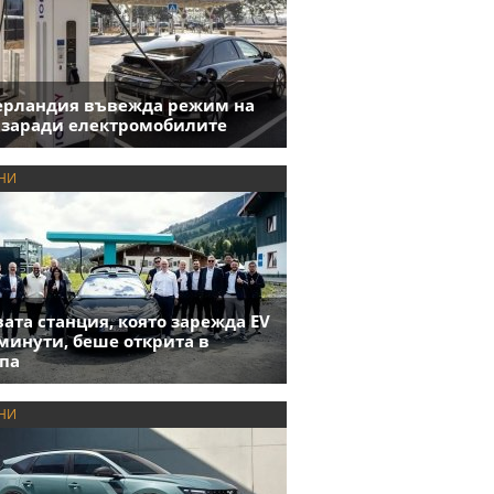
ерландия въвежда режим на
 заради електромобилите
НИ
ата станция, която зарежда EV
 минути, беше открита в
па
НИ