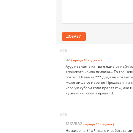
ДОБАВИ
#26
az
( преди 16 години )
Аууу незнам ама тва е една от най-г
японската крива психика... То тва н
потрес. Отвънка *** доди ама отвътре 
може ли да се нарече? Продаваи я и си
хора уж хубави коли правят пък, ако 
кухненски роботи правят :D
#25
MKVR32
( преди 16 години )
Не живея в БГ а Чикаго и работата ми