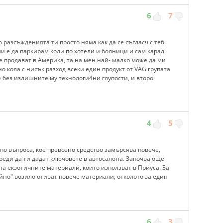
6
7
о разсъжденията ти просто няма как да се съгласч с теб.
ми е да паркирам коли по хотели и болници и сам карал
е продават в Америка, та на мен най- малко може да ми
но кола с нисък разход всеки един продукт от VAG групата
е без излишните му технологи4ни глупости, и второ
4
5
 по въпроса, кое превозно средство замърсява повече,
еди да ти дадат ключовете в автосалона. Започва още
а екзотичните материали, които използват в Приуса. За
йно" возило отиват повече материали, отколото за един
6
3