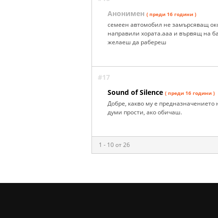
Анонимен
( преди 16 години )
семеен автомобил не замърсяващ окол
направили хората.ааа и вървящ на бат
желаеш да рабереш
#17
Sound of Silence
( преди 16 години )
Добре, какво му е предназначението н
думи прости, ако обичаш.
1 - 10 от 26