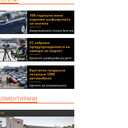
108-годишна жена
поднови шофьорската
си книжка
Американката покри всички
медицински изисквания, за
да получи документа
ЕС забрани
(ВИДЕО)
предупрежденията за
камери за скорост
Брюксел развързва ръцете
на правителствата за
спиране на функции в
Брутална градушка
приложения като Waze и
потроши 1000
Google Maps
автомобила
Щетите за италианската
автокъща се оценяват на 5
милиона евро
КОМЕНТИРАНИ
НИ