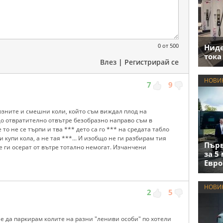
0
от 500
Нид
тока
Влез
|
Регистрирай се
НОВИ
7
9
розните и смешни коли, който съм виждал плод на
ещо отвратително отвътре безобразно направо съм в
то не се търпи и тва *** дето са го *** на средата табло
 купи кола, а не тая ***... И изобщо не ги разбирам тия
Първ
не ги осерат от вътре тотално немогат. Изчанчени
за 5
Евро
НОВИ
2
5
 е да паркирам колите на разни "лениви особи" по хотели