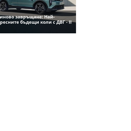
иново завръщане: Най-
ресните бъдещи коли с ДВГ - II