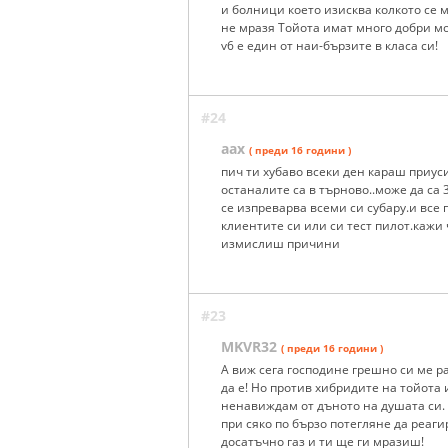
и болници което изисква колкото се 
не мразя Тойота имат много добри мод
v6 е един от наи-бързите в класа си!
#24
аах
( преди 16 години )
пич ти хубаво всеки ден караш приуси
останалите са в търново..може да са 3
се изпреварва всеми си субару.и все 
клиентите си или си тест пилот.кажи 
измислиш причини
#23
MKVR32
( преди 16 години )
А виж сега господине грешно си ме р
да е! Но против хибридите на тойота 
ненавиждам от дъното на душата си. 
при сяко по бързо потегляне да реаги
досатъчно газ и ти ще ги мразиш!