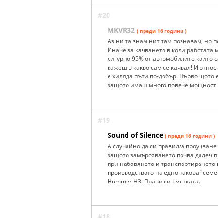
#20
MKVR32
( преди 16 години )
Аз ни та знам нит там познавам, но п
Иначе за качването в коли работата 
сигурно 95% от автомобилите които с
кажеш в какво сам се качвал! И относ
е хиляда пъти по-добър. Първо щото 
защото имаш много повече мощност!
#19
Sound of Silence
( преди 16 години )
А случайно да си правил/а проучване
защото замърсяването почва далеч пр
при набавянето и транспортирането н
производството на едно такова "семе
Hummer H3. Прави си сметката.
#18