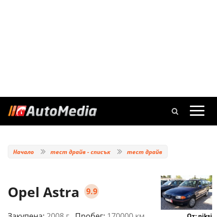
Начало
тест драйв - списък
тест драйв
Opel Astra
9.9
Закупена:
2008 г.
, Пробег:
170000 км.
От: niksi