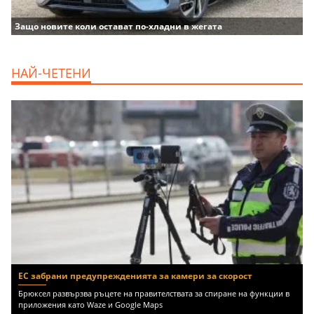
Защо новите коли остават по-хладни в жегата
НАЙ-ЧЕТЕНИ
ЕС забрани предупрежденията за камери за скорост
Брюксел развързва ръцете на правителствата за спиране на функции в
приложения като Waze и Google Maps