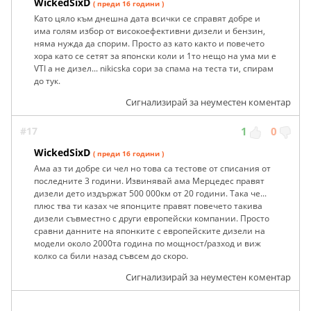
WickedSixD
( преди 16 години )
Като цяло към днешна дата всички се справят добре и
има голям избор от високоефективни дизели и бензин,
няма нужда да спорим. Просто аз като както и повечето
хора като се сетят за японски коли и 1то нещо на ума ми е
VTI а не дизел... nikicska сори за спама на теста ти, спирам
до тук.
Сигнализирай за неуместен коментар
#17
1
0
WickedSixD
( преди 16 години )
Ама аз ти добре си чел но това са тестове от списания от
последните 3 години. Извинявай ама Мерцедес правят
дизели дето издържат 500 000км от 20 години. Така че...
плюс тва ти казах че японците правят повечето такива
дизели съвместно с други европейски компании. Просто
сравни данните на японките с европейските дизели на
модели около 2000та година по мощност/разход и виж
колко са били назад съвсем до скоро.
Сигнализирай за неуместен коментар