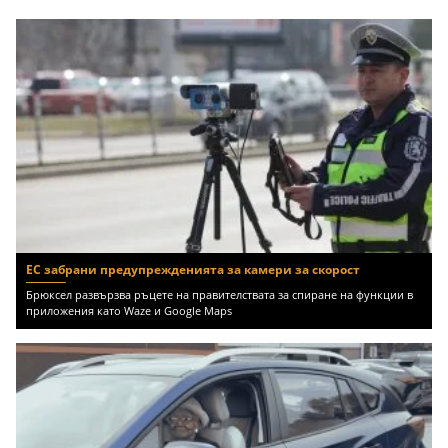
ЕС забрани предупрежденията за камери за скорост
Брюксел развързва ръцете на правителствата за спиране на функции в
приложения като Waze и Google Maps