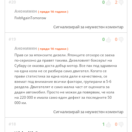
#20
0
2
Анонимен
( преди 16 години )
FixItAgainTomorow
Сигнализирай за неуместен коментар
#19
0
0
Анонимен
( преди 16 години )
Прав си за японските дизели. Японците отскоро се заеха
по-сериозно да правят такива. Дизеловият боксерът на
Субару се оказва доста добър мотор. Все пак под здравина
на една кола не се разбира само двигател. Когато се
прави статистика за една кола дали е качествена, се
вземат под внимание всички фактори, групирани в 5-6
раздела. Двигателят е само малка част от оценката за
даден автомобил. Просто не можах да повярвам, че кола
на 220 000 е имала само един дефект за последните 50
000 км.
Сигнализирай за неуместен коментар
#18
1
0