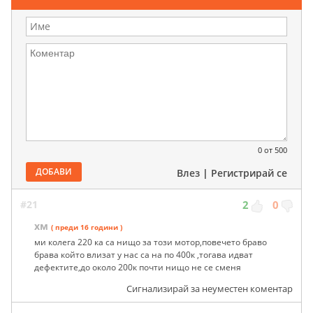
0
от 500
ДОБАВИ
Влез
|
Регистрирай се
#21
2
0
хм
( преди 16 години )
ми колега 220 ка са нищо за този мотор,повечето браво
брава който влизат у нас са на по 400к ,тогава идват
дефектите,до около 200к почти нищо не се сменя
Сигнализирай за неуместен коментар