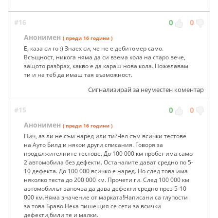
#16
0
0
Анонимен
( преди 16 години )
Е, каза си го :) Знаех си, че не е дебитомер само.
Всъщност, никога няма да си взема кола на старо вече,
защото разбрах, какво е да караш нова кола. Пожелавам
ти и на теб да имаш тая възможност.
Сигнализирай за неуместен коментар
#15
0
0
Анонимен
( преди 16 години )
Пич, аз ли не съм наред или ти?Чел съм всички тестове
на Ауто Билд и някои други списания. Говоря за
продължителните тестове. До 100 000 км пробег има само
2 автомобила без дефекти. Останалите дават средно по 5-
10 дефекта. До 100 000 всичко е наред. Но след това има
няколко теста до 200 000 км. Прочети ги. След 100 000 км
автомобилът започва да дава дефекти средно през 5-10
000 км.Няма значение от марката!Написани са глупости
за това Браво.Нека пишещия се сети за всички
дефекти,били те и малки.