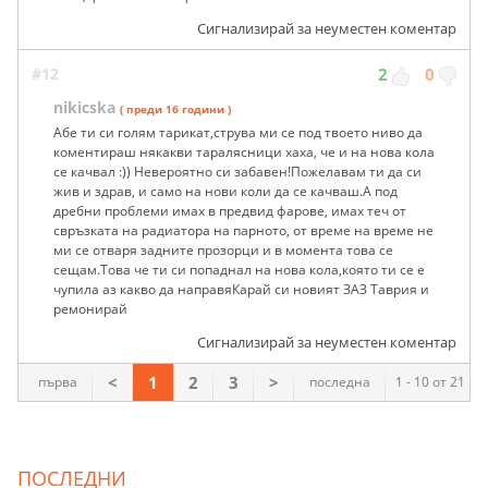
Сигнализирай за неуместен коментар
#12
2
0
nikicska
( преди 16 години )
Абе ти си голям тарикат,струва ми се под твоето ниво да
коментираш някакви таралясници хаха, че и на нова кола
се качвал :)) Невероятно си забавен!Пожелавам ти да си
жив и здрав, и само на нови коли да се качваш.А под
дребни проблеми имах в предвид фарове, имах теч от
свръзката на радиатора на парното, от време на време не
ми се отваря задните прозорци и в момента това се
сещам.Това че ти си попаднал на нова кола,която ти се е
чупила аз какво да направяКарай си новият ЗАЗ Таврия и
ремонирай
Сигнализирай за неуместен коментар
<
1
2
3
>
първа
последна
1 - 10 от 21
ПОСЛЕДНИ