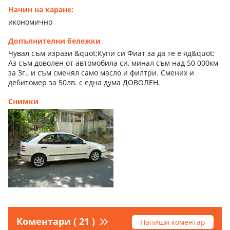
Начин на каране:
икономично
Допълнителни бележки
Чувал съм изрази &quot;Купи си Фиат за да те е яд&quot;
Аз съм доволен от автомобила си, минал съм над 50 000км
за 3г., и съм сменял само масло и филтри. Смених и
дебитомер за 50лв. с една дума ДОВОЛЕН.
Снимки
Коментари ( 21 )
Напиши коментар