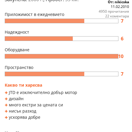
От: nikicska
11.02.2010
4950 прочитания
Приложимост в ежедневието
22 коментара
7
Надеждност
6
Оборудване
10
Пространство
7
Какво ти харесва
JTD е изключително добър мотор
дизайн
много екстри за цената си
нисък разход
ускорява добре