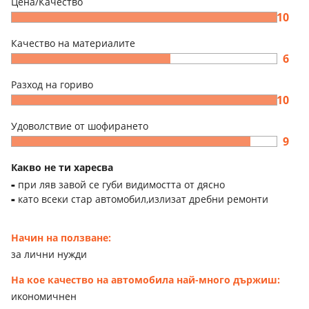
Цена/Качество
10
Качество на материалите
6
Разход на гориво
10
Удоволствие от шофирането
9
Какво не ти харесва
при ляв завой се губи видимостта от дясно
като всеки стар автомобил,излизат дребни ремонти
Начин на ползване:
за лични нужди
На кое качество на автомобила най-много държиш:
икономичнен