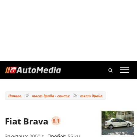
Начало
тест драйв - списък
тест драйв
Fiat Brava
8.1
Закупена:
2000 г.
, Пробег:
55 км.