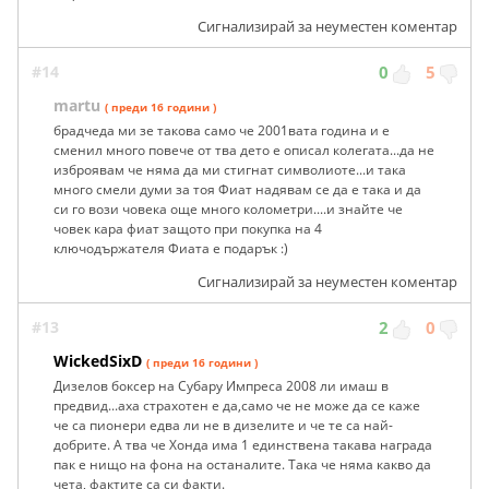
Сигнализирай за неуместен коментар
#14
0
5
martu
( преди 16 години )
брадчеда ми зе такова само че 2001вата година и е
сменил много повече от тва дето е описал колегата...да не
изброявам че няма да ми стигнат символиоте...и така
много смели думи за тоя Фиат надявам се да е така и да
си го вози човека още много колометри....и знайте че
човек кара фиат защото при покупка на 4
ключодържателя Фиата е подарък :)
Сигнализирай за неуместен коментар
#13
2
0
WickedSixD
( преди 16 години )
Дизелов боксер на Субару Импреса 2008 ли имаш в
предвид...аха страхотен е да,само че не може да се каже
че са пионери едва ли не в дизелите и че те са най-
добрите. А тва че Хонда има 1 единствена такава награда
пак е нищо на фона на останалите. Така че няма какво да
чета, фактите са си факти.