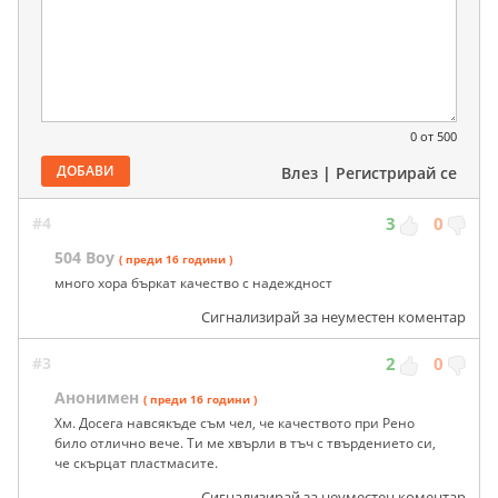
0
от 500
ДОБАВИ
Влез
|
Регистрирай се
#4
3
0
504 Boy
( преди 16 години )
много хора бъркат качество с надеждност
Сигнализирай за неуместен коментар
#3
2
0
Анонимен
( преди 16 години )
Хм. Досега навсякъде съм чел, че качеството при Рено
било отлично вече. Ти ме хвърли в тъч с твърдението си,
че скърцат пластмасите.
Сигнализирай за неуместен коментар