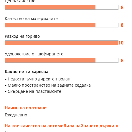
Цена/Качество
8
Качество на материалите
8
Разход на гориво
10
Удоволствие от шофирането
8
Какво не ти харесва
Недостатъчно директен волан
Малко пространство на задната седалка
Скърцане на пластамсите
Начин на ползване:
Ежедневно
На кое качество на автомобила най-много държиш: