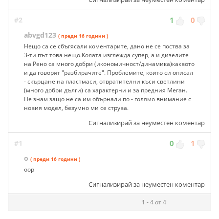
#2
1
0
abvgd123
( преди 16 години )
Нещо са се сбъгясали коментарите, дано не се поства за
3-ти път това нещо.Колата изглежда супер, а и дизелите
на Рено са много добри (икономичност/динамика)каквото
и да говорят "разбирачите". Проблемите, които си описал
- скърцане на пластмаси, отвратителни къси светлини
(много добри дълги) са характерни и за предния Меган.
Не знам защо не са им обърнали по - голямо внимание с
новия модел, безумно ми се струва.
Сигнализирай за неуместен коментар
#1
0
1
o
( преди 16 години )
oop
Сигнализирай за неуместен коментар
1 - 4 от 4