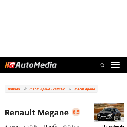
Начало
тест драйв - списък
тест драйв
Renault Megane
8.5
Закупена:
2009 г.
, Пробег:
9500 км.
От: vishinski