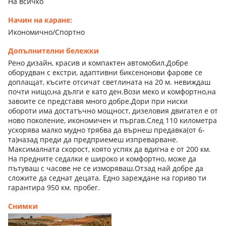
На всичко
Начин на каране:
Икономично/Спортно
Допълнителни бележки
Рено дизайн, красив и компактен автомобил.Добре
оборудван с екстри, адаптивни биксенонови фарове се
доплащат, късите отсичат светлината на 20 м. невиждаш
почти нищо,на дълги е като ден.Вози меко и комфортно,на
завоите се представя много добре.Дори при ниски
обороти има достатъчно мощност, дизеловия двигател е от
ново поколение, икономичен и пъргав.След 110 километра
ускорява малко мудно трябва да върнеш предавка(от 6-
та)назад преди да предприемеш изпреварване.
Максималната скорост, която успях да вдигна е от 200 км.
На предните седалки е широко и комфортно, може да
пътуваш с часове не се изморяваш.Отзад най добре да
сложите да седнат децата. Едно зареждане на гориво ти
гарантира 950 км. пробег.
Снимки