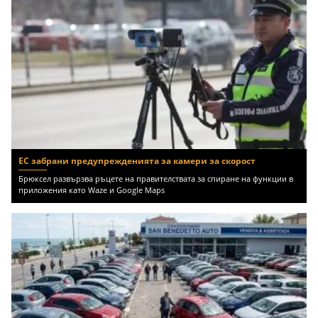
ЕС забрани предупрежденията за камери за скорост
Брюксел развързва ръцете на правителствата за спиране на функции в
приложения като Waze и Google Maps