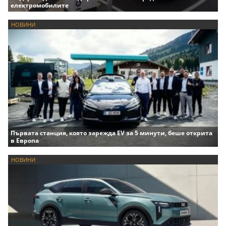
електромобилите
НОВИНИ
Първата станция, която зарежда EV за 5 минути, беше открита
в Европа
НОВИНИ