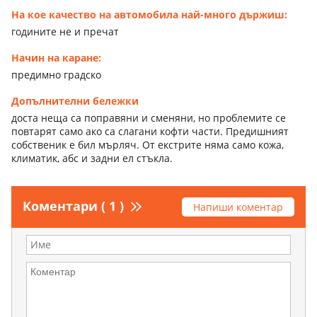
На кое качество на автомобила най-много държиш:
годините не и пречат
Начин на каране:
предимно градско
Допълнителни бележки
доста неща са поправяни и сменяни, но проблемите се
повтарят само ако са слагани кофти части. Предишният
собственик е бил мърляч. От екстрите няма само кожа,
климатик, абс и задни ел стъкла.
Коментари ( 1 )
Напиши коментар