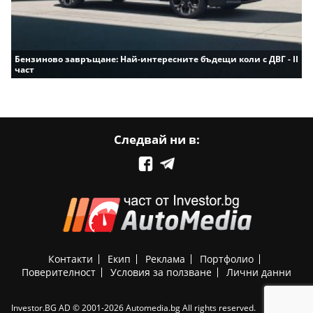
Бензиново завръщане: Най-интересните бъдещи коли с ДВГ - II
част
Следвай ни в:
Контакти
Екип
Реклама
Портфолио
Поверителност
Условия за ползване
Лични данни
Investor.BG AD © 2001-2026 Automedia.bg All rights reserved.