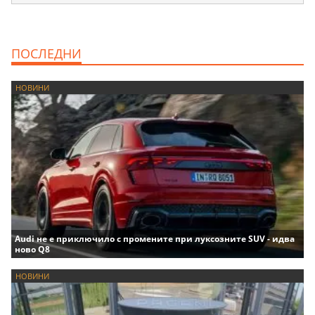
ПОСЛЕДНИ
НОВИНИ
Audi не е приключило с промените при луксозните SUV - идва
ново Q8
НОВИНИ