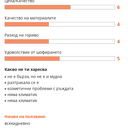
Цена/Качество
6
Качество на материалите
4
Разход на гориво
4
Удоволствие от шофирането
5
Какво не ти харесва
не е бърза, но не е и мудна
разтракала се е
козметични проблеми с ръждата
няма климатик
няма климатик
Начин на ползване:
всекидневно