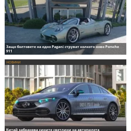
Защо болтовете на едно Pagani струват колкото ново Porsche
911
НОВИНИ
Китай забранява сините светлини на автопилота