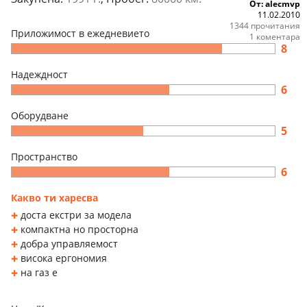
От: alecmvp
11.02.2010
1344 прочитания
Приложимост в ежедневието
1 коментара
8
Надеждност
6
Оборудване
5
Пространство
6
Какво ти харесва
доста екстри за модела
компактна но просторна
добра управляемост
висока ергономия
на газ е