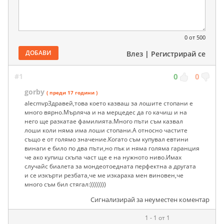
0
от 500
ДОБАВИ
Влез
|
Регистрирай се
#1
0
0
gorby
( преди 17 години )
alecmvpЗдравей,това което казваш за лошите стопани е
много вярно.Мърляча и на мерцедес да го качиш и на
него ще разкатае фамилията.Много пъти съм казвал
лоши коли няма има лоши стопани.А относно частите
също е от голямо значение.Когато съм купувал евтини
винаги е било по два пъти,но пък и няма голяма гаранция
че ако купиш скъпа част ще е на нужното ниво.Имах
случайс биалета за мондеотоедната перфектна а другата
и се изкърти резбата,че ме изкараха мен виновен,че
много съм бил стягал:))))))))
Сигнализирай за неуместен коментар
1 - 1 от 1