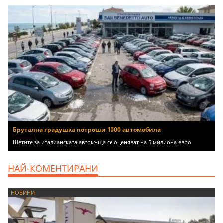
Брутална градушка потроши 1000 автомобила
Щетите за италианската автокъща се оценяват на 5 милиона евро
НАЙ-КОМЕНТИРАНИ
НОВИНИ