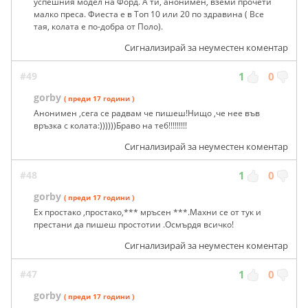
успешния модел на Форд. А ти, анонимен, вземи прочети
малко преса. Фиеста е в Топ 10 или 20 по здравина ( Все
тая, колата е по-добра от Поло).
Сигнализирай за неуместен коментар
#49
1
0
gorby
( преди 17 години )
Анонимен ,сега се радвам че пишеш!Нищо ,че нее във
връзка с колата:))))))Браво на теб!!!!!!!!!
Сигнализирай за неуместен коментар
#48
1
0
gorby
( преди 17 години )
Ех простако ,простако,*** мръсен ***.Махни се от тук и
престани да пишеш простотии .Осмърдя всичко!
Сигнализирай за неуместен коментар
#47
1
0
gorby
( преди 17 години )