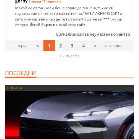
gorby
( преди 17 години )
Махай се от тук,нали беше спрял да пишеш,тъкмо си
отдъхнахме от теб и ти пак се появи,"ЕАТИ АКНЕТО СИ"Ти
като нямаш жена кво да те правим?Ти да не си *** ,марш
от тука ,бегай бързо в някой секс сайт
Сигнализирай за неуместен коментар
<
1
2
3
4
>
първа
последна
1 - 10 от 51
ПОСЛЕДНИ
НОВИНИ