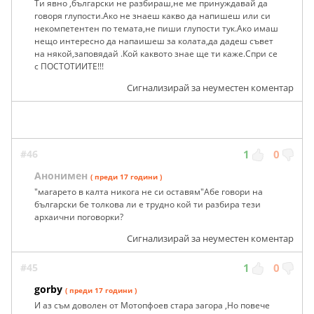
Ти явно ,български не разбираш,не ме принуждавай да
говоря глупости.Ако не знаеш какво да напишеш или си
некомпетентен по темата,не пиши глупости тук.Ако имаш
нещо интересно да напаишеш за колата,да дадеш съвет
на някой,заповядай .Кой каквото знае ще ти каже.Спри се
с ПОСТОТИИТЕ!!!
Сигнализирай за неуместен коментар
#46
1
0
Анонимен
( преди 17 години )
"магарето в калта никога не си оставям"Абе говори на
български бе толкова ли е трудно кой ти разбира тези
архаични поговорки?
Сигнализирай за неуместен коментар
#45
1
0
gorby
( преди 17 години )
И аз съм доволен от Мотопфоев стара загора ,Но повече