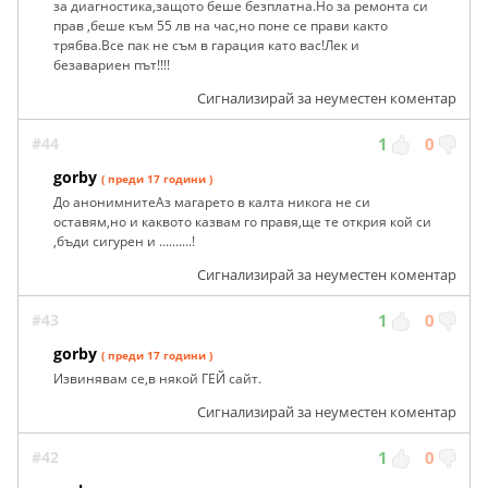
за диагностика,защото беше безплатна.Но за ремонта си
прав ,беше към 55 лв на час,но поне се прави както
трябва.Все пак не съм в гарация като вас!Лек и
безавариен път!!!!
Сигнализирай за неуместен коментар
#44
1
0
gorby
( преди 17 години )
До анонимнитеАз магарето в калта никога не си
оставям,но и каквото казвам го правя,ще те открия кой си
,бъди сигурен и ..........!
Сигнализирай за неуместен коментар
#43
1
0
gorby
( преди 17 години )
Извинявам се,в някой ГЕЙ сайт.
Сигнализирай за неуместен коментар
#42
1
0