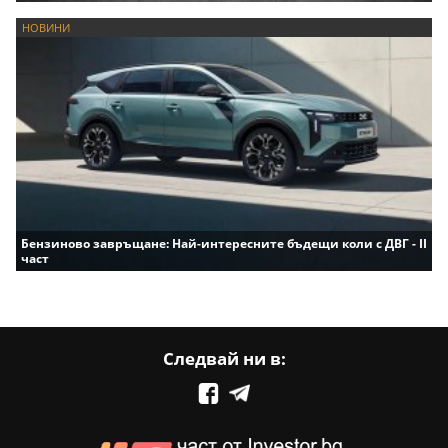
НОВИНИ
Бензиново завръщане: Най-интересните бъдещи коли с ДВГ - II
част
Следвай ни в: