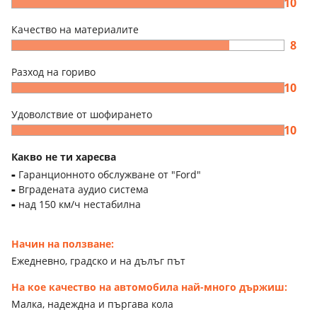
10
Качество на материалите
8
Разход на гориво
10
Удоволствие от шофирането
10
Какво не ти харесва
Гаранционното обслужване от "Ford"
Вградената аудио система
над 150 км/ч нестабилна
Начин на ползване:
Ежедневно, градско и на дълъг път
На кое качество на автомобила най-много държиш:
Малка, надеждна и пъргава кола