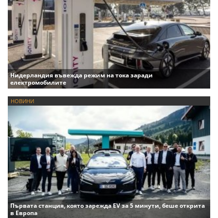
Нидерландия въвежда режим на тока заради
електромобилите
НОВИНИ
Първата станция, която зарежда EV за 5 минути, беше открита
в Европа