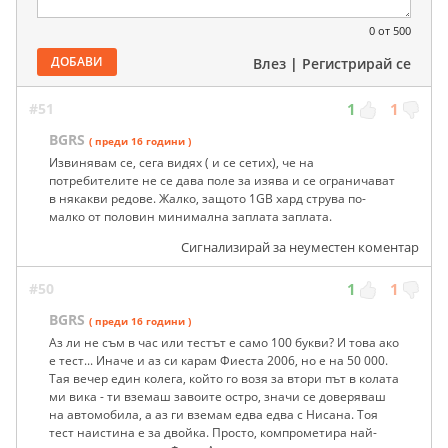
0
от 500
ДОБАВИ
Влез
|
Регистрирай се
#51
1
1
BGRS
( преди 16 години )
Извинявам се, сега видях ( и се сетих), че на
потребителите не се дава поле за изява и се ограничават
в някакви редове. Жалко, защото 1GB хард струва по-
малко от половин минимална заплата заплата.
Сигнализирай за неуместен коментар
#50
1
1
BGRS
( преди 16 години )
Аз ли не съм в час или тестът е само 100 букви? И това ако
е тест... Иначе и аз си карам Фиеста 2006, но е на 50 000.
Тая вечер един колега, който го возя за втори път в колата
ми вика - ти вземаш завоите остро, значи се доверяваш
на автомобила, а аз ги вземам едва едва с Нисана. Тоя
тест наистина е за двойка. Просто, компрометира най-