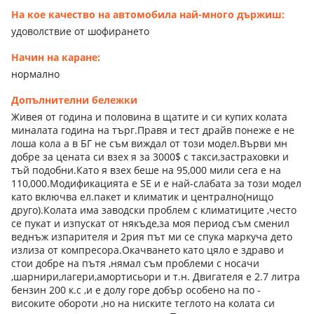
На кое качество на автомобила най-много държиш:
удоволствие от шофирането
Начин на каране:
нормално
Допълнителни бележки
Живея от година и половина в щатите и си купих колата
миналата година на търг.Правя и тест драйв понеже е не
лоша кола а в БГ не съм виждал от този модел.Върви мн
добре за цената си взех я за 3000$ с такси,застраховки и
тъй подобни.Като я взех беше на 95,000 мили сега е на
110,000.Модификацията е SE и е най-слабата за този модел
като включва ел.пакет и климатик и централно(нищо
друго).Колата има заводски проблем с климатиците ,често
се пукат и изпускат от някъде,за моя период съм сменил
веднъж изпарителя и 2рия път ми се спука маркуча дето
излиза от компресора.Окачването като цяло е здраво и
стои добре на пътя ,нямал съм проблеми с носачи
,шарнири,лагери,амортисьори и т.н. Двигателя е 2.7 литра
бензин 200 к.с ,и е долу горе добър особено на по -
високите обороти ,но на ниските теглото на колата си