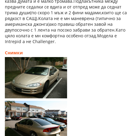
казва думата и е малко тромава.Подлакътника между
предните седалки се вдига и от отпред може да седнат
трима души(по скоро 1 мъж и 2 фини мадами,които ще са
рядкост в САЩ).Колата не е мн маневрена (типично за
американска джонга)ако правиш обратен завой на
двупосочно с 1 лента на посоко забрави за обратен.Като
цяло колата е мн комфортна особено отзад.Модела е
Intrepid a не Challenger.
Снимки