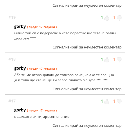
Сигнализирай за неуместен коментар
#19
1
1
gorby
( преди 17 години )
мишо той си е педерасче а като порастне ще хстане голям
,достоен ***
Сигнализирай за неуместен коментар
#18
1
1
gorby
( преди 17 години )
Абе ти ме отвращаваш до толкова вече ,че ако те срещна
,а и това ще стане ще ти завра главата в ануса!!!!!!!!!!!!!!
Сигнализирай за неуместен коментар
#17
1
1
gorby
( преди 17 години )
въшльото си ти,мръсен онанист
Сигнализирай за неуместен коментар