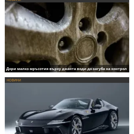
Дори малко мръсотия върху джанта води до загуба на контрол
НОВИНИ