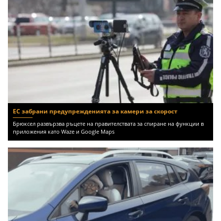
ЕС забрани предупрежденията за камери за скорост
Брюксел развързва ръцете на правителствата за спиране на функции в
приложения като Waze и Google Maps