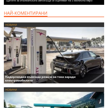
Щетите за италианската автокъща се оценяват на 5 милиона евро
НАЙ-КОМЕНТИРАНИ
НОВИНИ
Нидерландия въвежда режим на тока заради
електромобилите
НОВИНИ