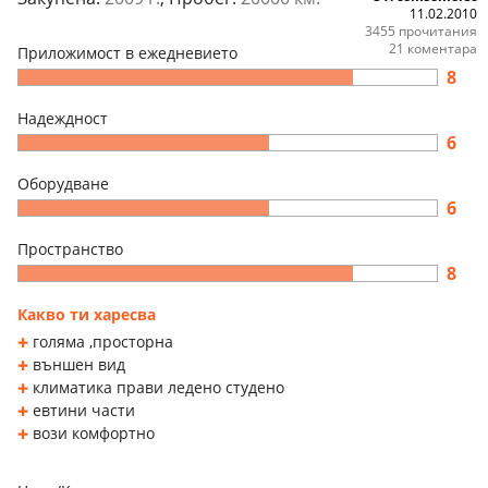
11.02.2010
3455 прочитания
21 коментара
Приложимост в ежедневието
8
Надеждност
6
Оборудване
6
Пространство
8
Какво ти харесва
голяма ,просторна
външен вид
климатика прави ледено студено
евтини части
вози комфортно