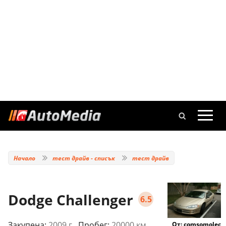
Начало
тест драйв - списък
тест драйв
Dodge Challenger
6.5
Закупена:
2009 г.
, Пробег:
20000 км.
От: comsomolec