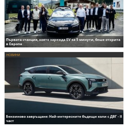
Първата станция, която зарежда EV за 5 минути, беше открита
в Европа
НОВИНИ
Бензиново завръщане: Най-интересните бъдещи коли с ДВГ - II
част