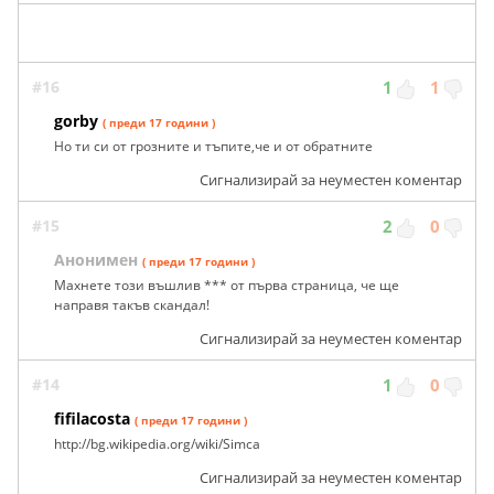
#16
1
1
gorby
( преди 17 години )
Но ти си от грозните и тъпите,че и от обратните
Сигнализирай за неуместен коментар
#15
2
0
Анонимен
( преди 17 години )
Махнете този въшлив *** от първа страница, че ще
направя такъв скандал!
Сигнализирай за неуместен коментар
#14
1
0
fifilacosta
( преди 17 години )
http://bg.wikipedia.org/wiki/Simca
Сигнализирай за неуместен коментар