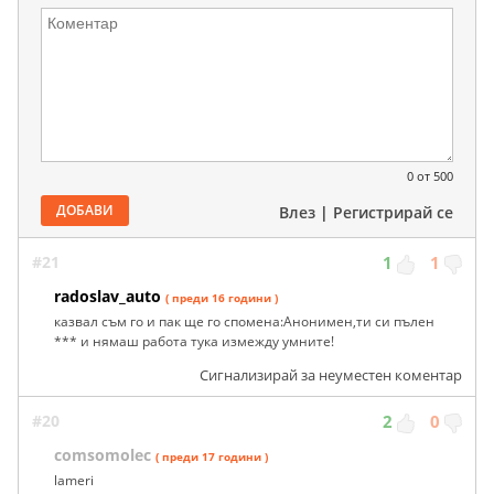
0
от 500
ДОБАВИ
Влез
|
Регистрирай се
#21
1
1
radoslav_auto
( преди 16 години )
казвал съм го и пак ще го спомена:Анонимен,ти си пълен
*** и нямаш работа тука измежду умните!
Сигнализирай за неуместен коментар
#20
2
0
comsomolec
( преди 17 години )
lameri