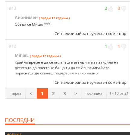
#13
2
0
Анонимен
( преди 17 години )
Обеди се Мишо ***.
Сигнализирай за неуместен коментар
#12
1
1
MihaiL
( преди 17 години )
Крайно време е да се оплачеш в агенцията за закрила на
детето,та да престане баща ти да те Изнасилва.Като
пораснеш ще станеш пидерасчи малко мазно.
Сигнализирай за неуместен коментар
<
1
2
3
>
първа
последна
1 - 10 от 21
ПОСЛЕДНИ
НОВИНИ