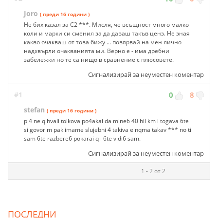
Joro
( преди 16 години )
Не бих казал за C2 ***. Мисля, че всъщност много малко
коли и марки си сменил за да даваш такъв ценз. Не зная
какво очакваш от това бижу ... повярвай на мен лично
надхвърли очакванията ми. Верно е - има дребни
забележки но те са нищо в сравнение с плюсовете.
Сигнализирай за неуместен коментар
#1
0
8
stefan
( преди 16 години )
pi4 ne q hvali tolkova po4akai da mine6 40 hil km i togava 6te
si govorim pak imame slujebni 4 takiva e nqma takav *** no ti
sam 6te razbere6 pokarai q i 6te vidi6 sam.
Сигнализирай за неуместен коментар
1 - 2 от 2
ПОСЛЕДНИ