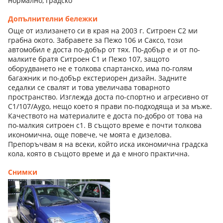
нормално, градско
Допълнителни бележки
Още от излизането си в края на 2003 г. Ситроен C2 ми
грабна окото. Забравете за Пежо 106 и Саксо, този
автомобил е доста по-добър от тях. По-добър е и от по-
малките братя Ситроен C1 и Пежо 107, защото
оборудването не е толкова спартанско, има по-голям
багажник и по-добър екстериорен дизайн. Задните
седалки се свалят и това увеличава товарното
пространство. Изглежда доста по-спортно и агресивно от
C1/107/Aygo, нещо което я прави по-подходяща и за мъже.
Качеството на материалите е доста по-добро от това на
по-малкия ситроен с1. В същото време е почти толкова
икономична, още повече, че моята е дизелова.
Препоръчвам я на всеки, който иска икономична градска
кола, която в същото време и да е много практична.
Снимки