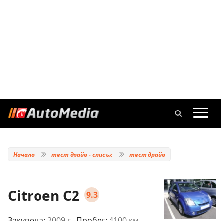
Начало
тест драйв - списък
тест драйв
Citroen C2
9.3
Закупена:
2009 г.
, Пробег:
4100 км.