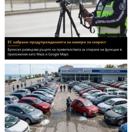
ЕС забрани предупрежденията за камери за скорост
Брюксел развързва ръцете на правителствата за спиране на функции в
приложения като Waze и Google Maps