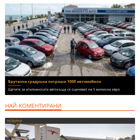
Брутална градушка потроши 1000 автомобила
Щетите за италианската автокъща се оценяват на 5 милиона евро
НАЙ-КОМЕНТИРАНИ
НОВИНИ