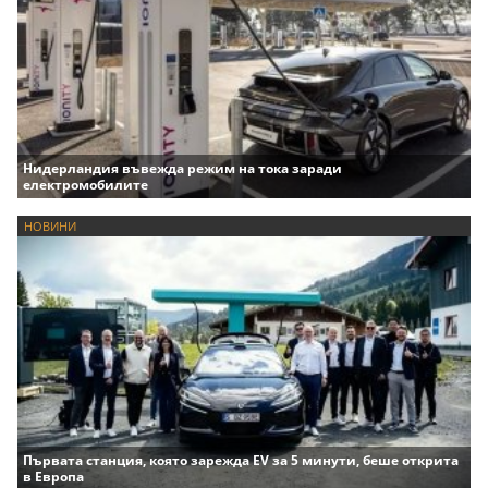
Нидерландия въвежда режим на тока заради
електромобилите
НОВИНИ
Първата станция, която зарежда EV за 5 минути, беше открита
в Европа