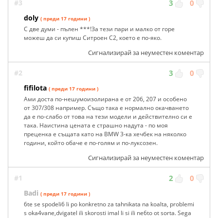
#3
3
0
doly
( преди 17 години )
С две думи - пълен ***!За тези пари и малко от горе
можеш да си купиш Ситроен С2, което е по-яко.
Сигнализирай за неуместен коментар
#2
3
0
fifilota
( преди 17 години )
Ами доста по-нешумоизолирана е от 206, 207 и особено
от 307/308 например. Също така е нормално окачването
да е по-слабо от това на тези модели и действително си е
така. Наистина цената е страшно надута - по моя
преценка е същата като на BMW 3-ка хечбек на няколко
години, който обаче е по-голям и по-луксозен.
Сигнализирай за неуместен коментар
#1
2
0
Badi
( преди 17 години )
6te se spodeli6 li po konkretno za tahnikata na koalta, problemi
s oka4vane,dvigatel ili skorosti imal li si ili ne6to ot sorta. Sega