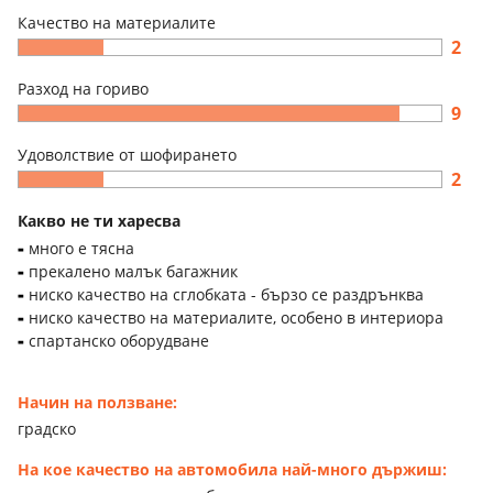
Качество на материалите
2
Разход на гориво
9
Удоволствие от шофирането
2
Какво не ти харесва
много е тясна
прекалено малък багажник
ниско качество на сглобката - бързо се раздрънква
ниско качество на материалите, особено в интериора
спартанско оборудване
Начин на ползване:
градско
На кое качество на автомобила най-много държиш: