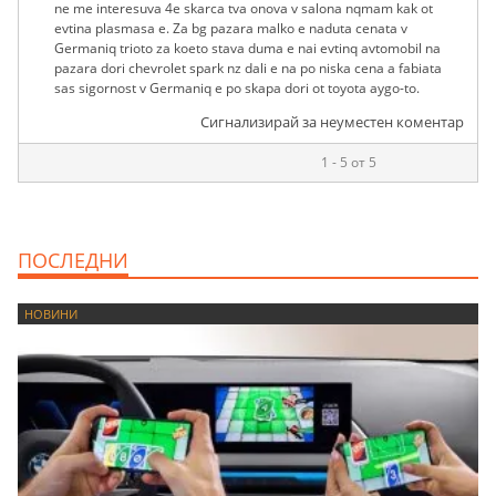
ne me interesuva 4e skarca tva onova v salona nqmam kak ot
evtina plasmasa e. Za bg pazara malko e naduta cenata v
Germaniq trioto za koeto stava duma e nai evtinq avtomobil na
pazara dori chevrolet spark nz dali e na po niska cena a fabiata
sas sigornost v Germaniq e po skapa dori ot toyota aygo-to.
Сигнализирай за неуместен коментар
1 - 5 от 5
ПОСЛЕДНИ
НОВИНИ