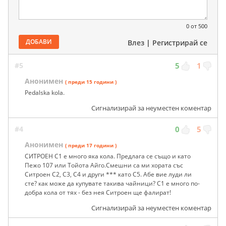
0
от 500
ДОБАВИ
Влез
|
Регистрирай се
#5
5
1
Анонимен
( преди 15 години )
Pedalska kola.
Сигнализирай за неуместен коментар
#4
0
5
Анонимен
( преди 17 години )
СИТРОЕН С1 е много яка кола. Предлага се също и като
Пежо 107 или Тойота Айго.Смешни са ми хората със
Ситроен С2, С3, С4 и други *** като С5. Абе вие луди ли
сте? как може да купувате такива чайници? С1 е много по-
добра кола от тях - без нея Ситроен ще фалират!
Сигнализирай за неуместен коментар