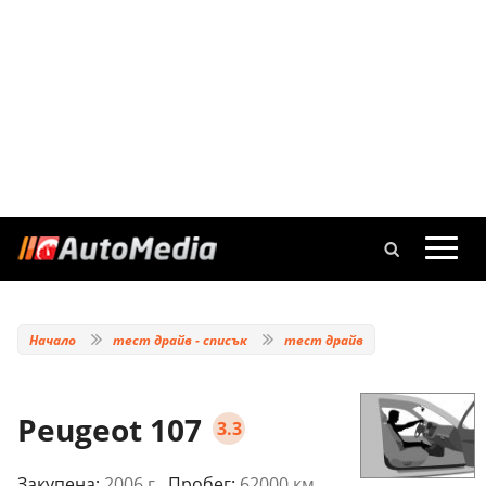
Начало
тест драйв - списък
тест драйв
Peugeot 107
3.3
Закупена:
2006 г.
, Пробег:
62000 км.