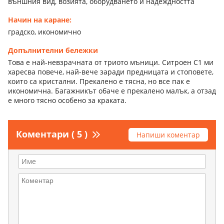
външния вид, возията, оборудването и надеждността
Начин на каране:
градско, икономично
Допълнителни бележки
Това е най-невзрачната от триото мъници. Ситроен С1 ми
харесва повече, най-вече заради предницата и стоповете,
които са кристални. Прекалено е тясна, но все пак е
икономична. Багажникът обаче е прекалено малък, а отзад
е много тясно особено за краката.
Коментари ( 5 )
Напиши коментар