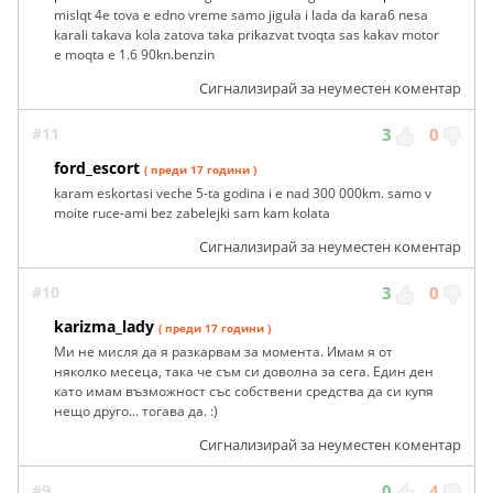
mislqt 4e tova e edno vreme samo jigula i lada da kara6 nesa
karali takava kola zatova taka prikazvat tvoqta sas kakav motor
e moqta e 1.6 90kn.benzin
Сигнализирай за неуместен коментар
#11
3
0
ford_escort
( преди 17 години )
karam eskortasi veche 5-ta godina i e nad 300 000km. samo v
moite ruce-ami bez zabelejki sam kam kolata
Сигнализирай за неуместен коментар
#10
3
0
karizma_lady
( преди 17 години )
Ми не мисля да я разкарвам за момента. Имам я от
няколко месеца, така че съм си доволна за сега. Един ден
като имам възможност със собствени средства да си купя
нещо друго... тогава да. :)
Сигнализирай за неуместен коментар
#9
0
4