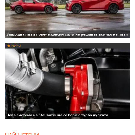
Защо два пъти повече конски сили не решават всичко на пътя
НОВИНИ
Нова система на Stellantis ще се бори с турбо дупката