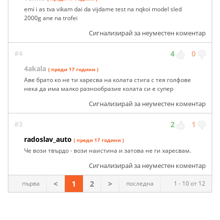
emi i as tva vikam dai da vijdame test na nqkoi model sled
2000g ane na trofei
Сигнализирай за неуместен коментар
#4
4
0
4akala
( преди 17 години )
Аве брато ко не ти харесва на колата стига с тея голфове
нека да има малко разнообразие колата си е супер
Сигнализирай за неуместен коментар
#3
2
1
radoslav_auto
( преди 17 години )
Че вози твърдо - вози наистина и затова не ги харесвам.
Сигнализирай за неуместен коментар
<
1
2
>
първа
последна
1 - 10 от 12