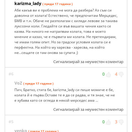
karizma_lady
( преди 17 години )
Абе какъв ви е проблема не мога да разбера? Аз съм си
доволна от колата! Естествено, че предпочитам Мерцедес,
БМВ и т.н. Обаче не разполагам с хиляди левове за такива
луксозни коли. Гледайте си във вашата чиния както се
казва. На никого не натрапвам колата, това е моето
мнение и казах, че е първата ми колата. Не претендирам,
че имам голям опит. Но за градски условия колата си е
перфектна. На който му харесва - харесва, на който
не...сещате се там онова за супата ;)
Сигнализирай за неуместен коментар
#6
0
4
VoZ
( преди 17 години )
Пич, Братко, стига бе, karizma_lady си пише момиче е бе,
колата й е първа.Оставе те я да се радва, и тя знае, че не
е хубава като се огледа в някой мерседес ама ...
Сигнализирай за неуместен коментар
#5
0
3
venko
( преди 17 години )