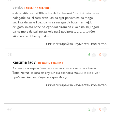
venko
( преди 17 години )
e da slu4ih prez 2000g si kupih ford eskort 1.8d i zimata mi se
nalaga6e da izlizam prez 4as da q pripalvam za da moga
sutrinta da zapali bez da mi se nalaga da butam a mejdo
drugoto kolata be6e na 2god.razbiram da e kola na 10,15god
da ne moje da pali no za kola na 2 god prosto ..............ni6to
li4no no po dobre q raskarai
Сигнализирай за неуместен коментар
#8
6
0
karizma_lady
( преди 17 години )
Аз пък си я карам баш от зимата и не е имало проблем.
Това, че ти някога си случил на скапана машина не е мой
проблем. Ако изобщо си карал Форд...
Сигнализирай за неуместен коментар
#7
5
0