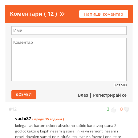
Коментари ( 12 )
Напиши коментар
0
от 500
ДОБАВИ
Влез
|
Регистрирай се
#12
3
0
vachi87
( преди 15 години )
kolega i as karam eskort absolutno sa6tiq kato tvoq stana 2
god ot kakto q kupih nesam q spirali nikakvi remonti nesam i
pravil dovolen sam si ne gi slu6ai tezi sas golfovete i opelite te