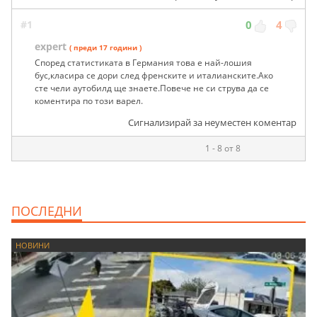
#1
0
4
expert
( преди 17 години )
Според статистиката в Германия това е най-лошия
бус,класира се дори след френските и италианските.Ако
сте чели аутобилд ще знаете.Повече не си струва да се
коментира по този варел.
Сигнализирай за неуместен коментар
1 - 8 от 8
ПОСЛЕДНИ
НОВИНИ