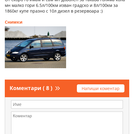
мн малко гори 6.5л/100км изван градско и 8л/100км за
1860кг купе празно с 10л дизел в резервоара :)
Снимки
Коментари ( 8 )
Напиши коментар