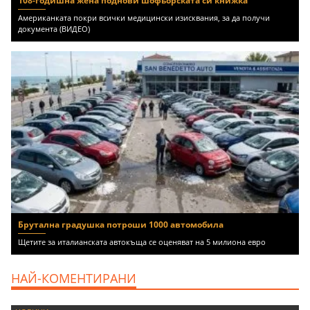
108-годишна жена поднови шофьорската си книжка
Американката покри всички медицински изисквания, за да получи
документа (ВИДЕО)
Брутална градушка потроши 1000 автомобила
Щетите за италианската автокъща се оценяват на 5 милиона евро
НАЙ-КОМЕНТИРАНИ