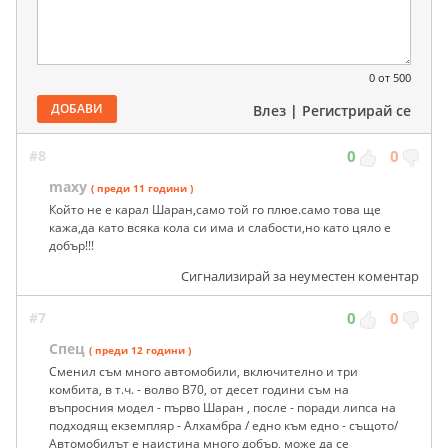
0
от 500
ДОБАВИ
Влез
|
Регистрирай се
#8
0
0
maxy
( преди 11 години )
Който не е карал Шаран,само той го плюе.само това ще
кажа,да като всяка кола си има и слабости,но като цяло е
добър!!!
Сигнализирай за неуместен коментар
#7
0
0
Спец
( преди 12 години )
Сменил съм много автомобили, включително и три
комбита, в т.ч. - волво В70, от десет години съм на
въпросния модел - първо Шаран , после - поради липса на
подходящ екземпляр - Алхамбра / едно към едно - същото/
Автомобилът е наистина много добър, може да се