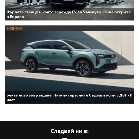
Първата станция, която зарежда EV за 5 минути, беше открита
в Европа
НОВИНИ
Бензиново завръщане: Най-интересните бъдещи коли с ДВГ - II
част
Следвай ни в: