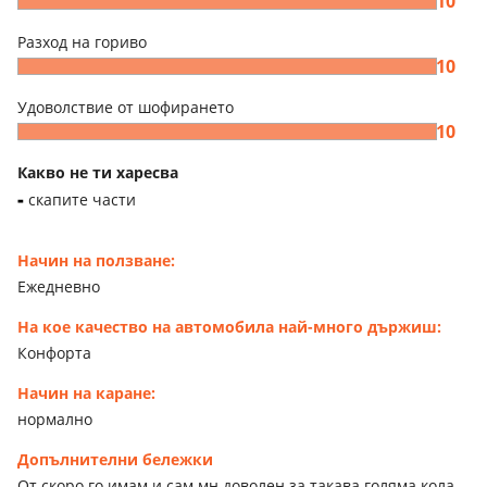
10
Разход на гориво
10
Удоволствие от шофирането
10
Какво не ти харесва
скапите части
Начин на ползване:
Ежедневно
На кое качество на автомобила най-много държиш:
Конфорта
Начин на каране:
нормално
Допълнителни бележки
От скоро го имам и сам мн доволен за такава голяма кола