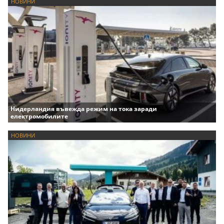
НОВИНИ
Нидерландия въвежда режим на тока заради
електромобилите
НОВИНИ