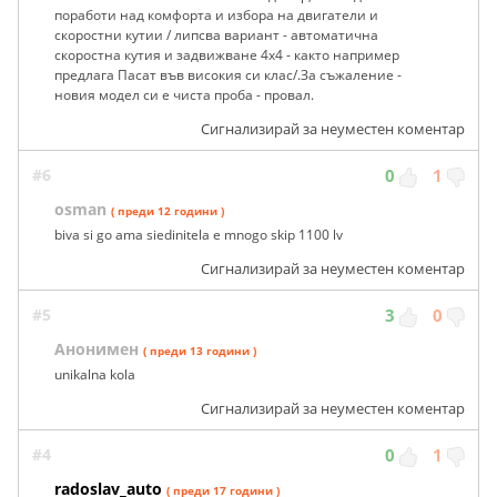
поработи над комфорта и избора на двигатели и
скоростни кутии / липсва вариант - автоматична
скоростна кутия и задвижване 4х4 - както например
предлага Пасат във високия си клас/.За съжаление -
новия модел си е чиста проба - провал.
Сигнализирай за неуместен коментар
#6
0
1
osman
( преди 12 години )
biva si go ama siedinitela e mnogo skip 1100 lv
Сигнализирай за неуместен коментар
#5
3
0
Анонимен
( преди 13 години )
unikalna kola
Сигнализирай за неуместен коментар
#4
0
1
radoslav_auto
( преди 17 години )