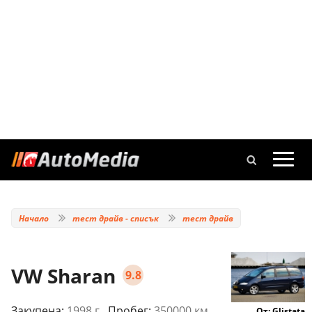
Начало
тест драйв - списък
тест драйв
VW Sharan
9.8
Закупена:
1998 г.
, Пробег:
350000 км.
От: Glistata