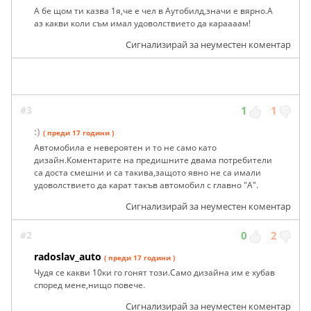
А бе щом ти казва 1я,че е чел в Аутобилд,значи е вярно.А
аз какви коли съм имал удоволствието да караааам!
Сигнализирай за неуместен коментар
#3
1
1
:)
( преди 17 години )
Автомобила е невероятен и то не само като
дизайн.Коментарите на предишните двама потребители
са доста смешни и са такива,защото явно не са имали
удоволствието да карат такъв автомобил с главно "А".
Сигнализирай за неуместен коментар
#2
0
2
radoslav_auto
( преди 17 години )
Чудя се какви 10ки го гонят този.Само дизайна им е хубав
според мене,нищо повече.
Сигнализирай за неуместен коментар