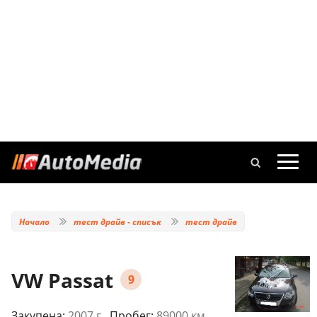
Начало
тест драйв - списък
тест драйв
VW Passat
9
Закупена:
2007 г.
, Пробег:
89000 км.