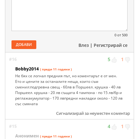
0
от 500
ДОБАВИ
Влез
|
Регистрирай се
#16
5
1
Bobby2014
( преди 11 години )
Не бях се логнал предния път, но коментарът е от мен.
Ето и цените за останалите неща, които съм
сменил:подгревна свещ - 60лв в Поршеел. крушка - 40 лв
Поршеел. крушка - 20 лв същата 4 тампона - по 15 лв/бр и
реглажакумулатор - 170 лвпредни накладки около - 120 лв
със смяната
Сигнализирай за неуместен коментар
#15
4
1
Анонимен
( преди 11 години )