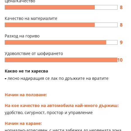
Цена/Качество
8
Качество на материалите
8
Разход на гориво
9
Удоволствие от шофирането
10
Какво не ти харесва
лесно надиращия се лак по дръжките на вратите
Начин на ползване:
На кое качество на автомобила най-много държиш:
удобство, сигурност, простор и управление
Начин на каране:
нормално-агресивен, с чести забежки до червената зона