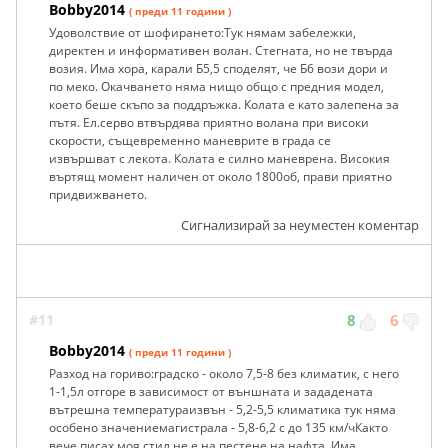
Bobby2014
( преди 11 години )
Удоволствие от шофирането:Тук нямам забележки,
директен и информативен волан. Стегната, но не твърда
возия. Има хора, карали Б5,5 споделят, че Б6 вози дори и
по меко. Окачването няма нищо общо с предния модел,
което беше скъпо за поддръжка. Колата е като залепена за
пътя. Ел.серво втвърдява приятно волана при високи
скорости, същевременно маневрите в града се
извършват с лекота. Колата е силно маневрена. Високия
въртящ момент наличен от около 1800об, прави приятно
придвижването.
Сигнализирай за неуместен коментар
#11
8
6
Bobby2014
( преди 11 години )
Разход на гориво:градско - около 7,5-8 без климатик, с него
1-1,5л отгоре в зависимост от външната и зададената
вътрешна температураизвън - 5,2-5,5 климатика тук няма
особено значениемагистрала - 5,8-6,2 с до 135 км/чКакто
вече писах моя стил не е на пестене на нафта. Има