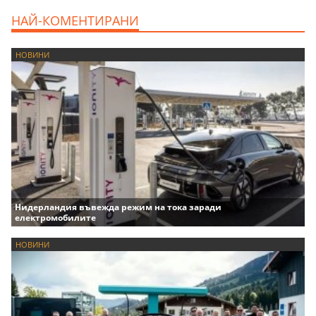
НАЙ-КОМЕНТИРАНИ
НОВИНИ
Нидерландия въвежда режим на тока заради
електромобилите
НОВИНИ