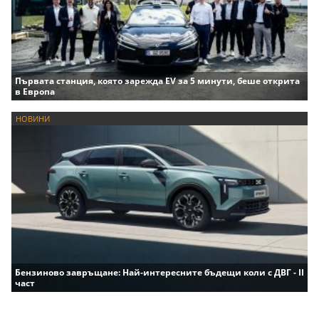
Първата станция, която зарежда EV за 5 минути, беше открита
в Европа
НОВИНИ
Бензиново завръщане: Най-интересните бъдещи коли с ДВГ - II
част