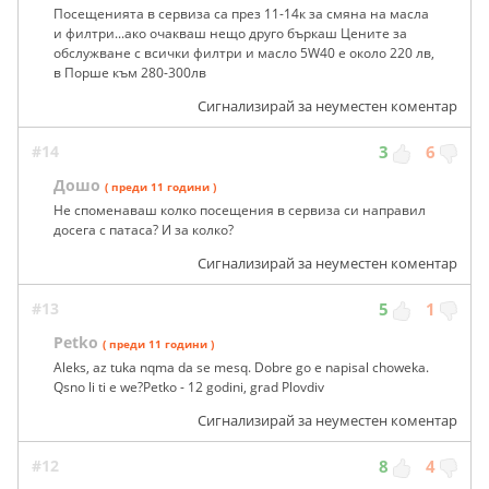
Посещенията в сервиза са през 11-14к за смяна на масла
и филтри...ако очакваш нещо друго бъркаш Цените за
обслужване с всички филтри и масло 5W40 е около 220 лв,
в Порше към 280-300лв
Сигнализирай за неуместен коментар
#14
3
6
Дошо
( преди 11 години )
Не споменаваш колко посещения в сервиза си направил
досега с патаса? И за колко?
Сигнализирай за неуместен коментар
#13
5
1
Petko
( преди 11 години )
Aleks, az tuka nqma da se mesq. Dobre go e napisal choweka.
Qsno li ti e we?Petko - 12 godini, grad Plovdiv
Сигнализирай за неуместен коментар
#12
8
4