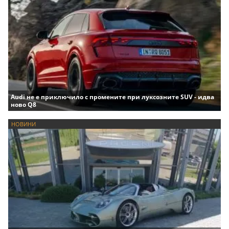
Audi не е приключило с промените при луксозните SUV - идва
ново Q8
НОВИНИ