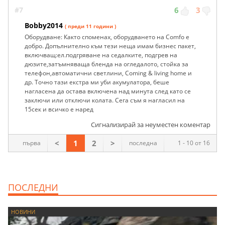
#7
6
3
Bobby2014
( преди 11 години )
Оборудване: Както споменах, оборудването на Comfo е
добро. Допълнително към тези неща имам бизнес пакет,
включващ:ел.подгряване на седалките, подгрев на
дюзите,затъмняваща бленда на огледалото, стойка за
телефон,автоматични светлини, Coming & living home и
др. Точно тази екстра ми уби акумулатора, беше
нагласена да остава включена над минута след като се
заключи или отключи колата. Сега съм я нагласил на
15сек и всичко е наред
Сигнализирай за неуместен коментар
<
1
2
>
първа
последна
1 - 10 от 16
ПОСЛЕДНИ
НОВИНИ