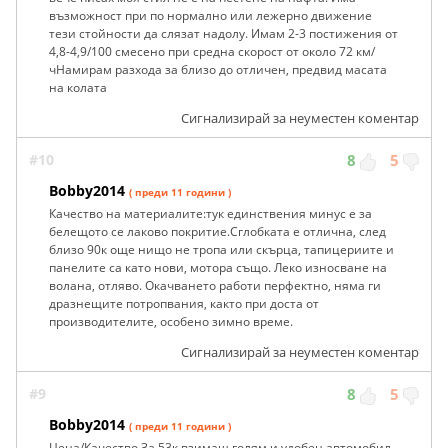
възможност при по нормално или лежерно движение
тези стойности да слязат надолу. Имам 2-3 постижения от
4,8-4,9/100 смесено при средна скорост от около 72 км/
чНамирам разхода за близо до отличен, предвид масата
на колата
Сигнализирай за неуместен коментар
#10
8
5
Bobby2014
( преди 11 години )
Качество на материалите:тук единствения минус е за
белещото се лаково покритие.Сглобката е отлична, след
близо 90к още нищо не тропа или скърца, тапицериите и
панелите са като нови, мотора също. Леко износване на
волана, отляво. Окачването работи перфектно, няма ги
дразнещите потропвания, както при доста от
производителите, особено зимно време.
Сигнализирай за неуместен коментар
#9
8
5
Bobby2014
( преди 11 години )
Цена/Качество За 53к взимаш голям и удобен автомобил.