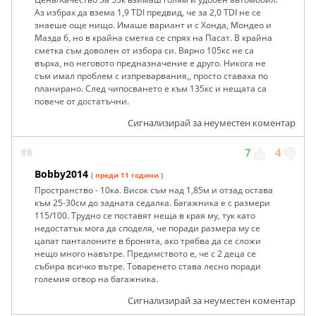
Аз избрах да взема 1,9 TDI предвид, че за 2,0 TDI не се
знаеше още нищо. Имаше вариант и с Хонда, Мондео и
Мазда 6, но в крайна сметка се спрях на Пасат. В крайна
сметка съм доволен от избора си. Вярно 105кс не са
върха, но неговото предназначение е друго. Никога не
съм имал проблем с изпреварвания,, просто ставаха по
планирано. След чипосването е към 135кс и нещата са
повече от достатъчни.
Сигнализирай за неуместен коментар
#8
7
4
Bobby2014
( преди 11 години )
Пространство - 10ка. Висок съм над 1,85м и отзад остава
към 25-30см до задната седалка. Багажника е с размери
115/100. Трудно се поставят неща в края му, тук като
недостатък мога да споделя, че поради размера му се
цапат панталоните в бронята, ако трябва да се сложи
нещо много навътре. Предимството е, че с 2 деца се
събира всичко вътре. Товаренето става лесно поради
големия отвор на багажника.
Сигнализирай за неуместен коментар