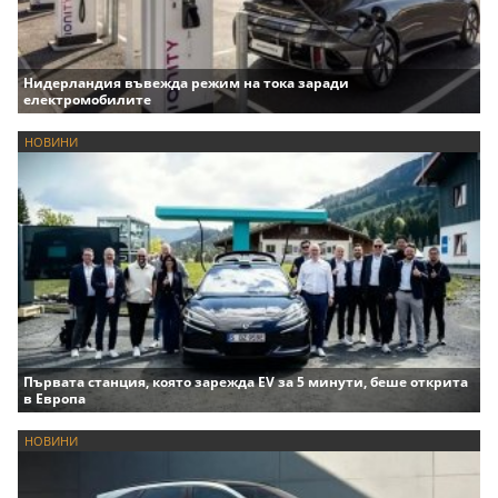
Нидерландия въвежда режим на тока заради
електромобилите
НОВИНИ
Първата станция, която зарежда EV за 5 минути, беше открита
в Европа
НОВИНИ