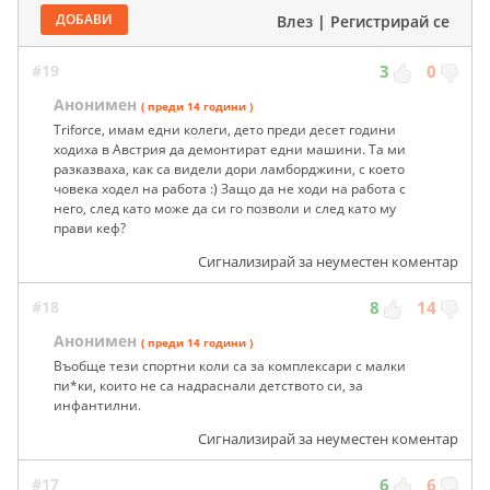
ДОБАВИ
Влез
|
Регистрирай се
#19
3
0
Анонимен
( преди 14 години )
Triforce, имам едни колеги, дето преди десет години
ходиха в Австрия да демонтират едни машини. Та ми
разказваха, как са видели дори ламборджини, с което
човека ходел на работа :) Защо да не ходи на работа с
него, след като може да си го позволи и след като му
прави кеф?
Сигнализирай за неуместен коментар
#18
8
14
Анонимен
( преди 14 години )
Въобще тези спортни коли са за комплексари с малки
пи*ки, които не са надраснали детството си, за
инфантилни.
Сигнализирай за неуместен коментар
#17
6
6