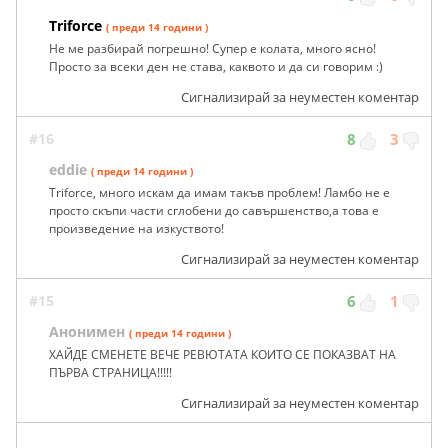
Triforce
( преди 14 години )
Не ме разбирай погрешно! Супер е колата, много ясно!
Просто за всеки ден не става, каквото и да си говорим :)
Сигнализирай за неуместен коментар
#16
8
3
eddie
( преди 14 години )
Triforce, много искам да имам такъв проблем! Ламбо не е
просто скъпи части сглобени до савършенство,а това е
произведение на изкуството!
Сигнализирай за неуместен коментар
#15
6
1
Анонимен
( преди 14 години )
ХАЙДЕ СМЕНЕТЕ ВЕЧЕ РЕВЮТАТА КОИТО СЕ ПОКАЗВАТ НА
ПЪРВА СТРАНИЦА!!!!!
Сигнализирай за неуместен коментар