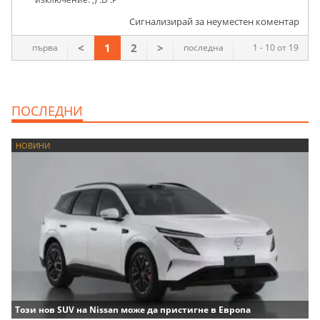
Сигнализирай за неуместен коментар
<
1
2
>
първа
последна
1 - 10 от 19
ПОСЛЕДНИ
НОВИНИ
Този нов SUV на Nissan може да пристигне в Европа