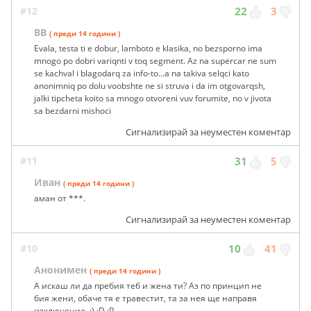
#12
22
3
BB
( преди 14 години )
Evala, testa ti e dobur, lamboto e klasika, no bezsporno ima
mnogo po dobri variqnti v toq segment. Az na supercar ne sum
se kachval i blagodarq za info-to...a na takiva selqci kato
anonimniq po dolu voobshte ne si struva i da im otgovarqsh,
jalki tipcheta koito sa mnogo otvoreni vuv forumite, no v jivota
sa bezdarni mishoci
Сигнализирай за неуместен коментар
#11
31
5
Иван
( преди 14 години )
аман от ***.
Сигнализирай за неуместен коментар
#10
10
41
Анонимен
( преди 14 години )
А искаш ли да пребия теб и жена ти? Аз по принцип не
бия жени, обаче тя е травестит, та за нея ще направя
изключение. ;) :D :P