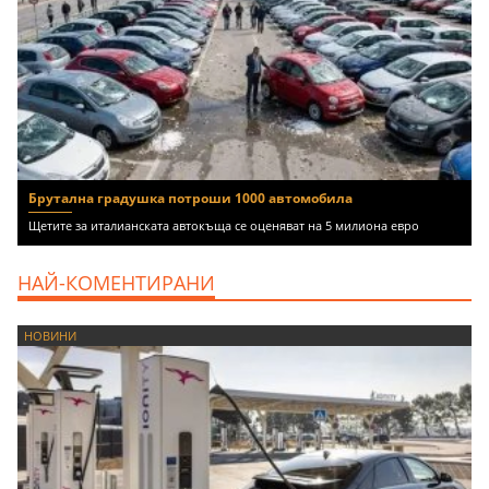
Брутална градушка потроши 1000 автомобила
Щетите за италианската автокъща се оценяват на 5 милиона евро
НАЙ-КОМЕНТИРАНИ
НОВИНИ