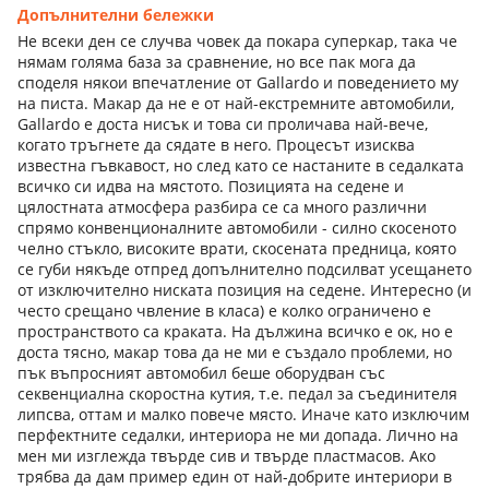
Допълнителни бележки
Не всеки ден се случва човек да покара суперкар, така че
нямам голяма база за сравнение, но все пак мога да
споделя някои впечатление от Gallardo и поведението му
на писта. Макар да не е от най-екстремните автомобили,
Gallardo е доста нисък и това си проличава най-вече,
когато тръгнете да сядате в него. Процесът изисква
известна гъвкавост, но след като се настаните в седалката
всичко си идва на мястото. Позицията на седене и
цялостната атмосфера разбира се са много различни
спрямо конвенционалните автомобили - силно скосеното
челно стъкло, високите врати, скосената предница, която
се губи някъде отпред допълнително подсилват усещането
от изключително ниската позиция на седене. Интересно (и
често срещано чвление в класа) е колко ограничено е
пространството са краката. На дължина всичко е ок, но е
доста тясно, макар това да не ми е създало проблеми, но
пък въпросният автомобил беше оборудван със
секвенциална скоростна кутия, т.е. педал за съединителя
липсва, оттам и малко повече място. Иначе като изключим
перфектните седалки, интериора не ми допада. Лично на
мен ми изглежда твърде сив и твърде пластмасов. Ако
трябва да дам пример един от най-добрите интериори в