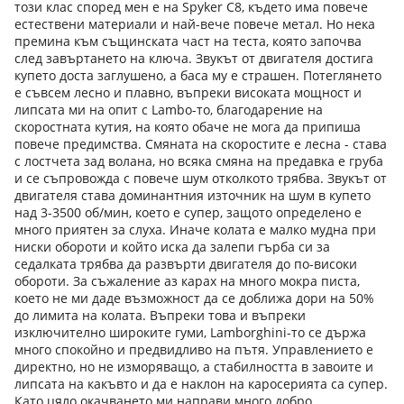
този клас според мен е на Spyker C8, където има повече
естествени материали и най-вече повече метал. Но нека
премина към същинската част на теста, която започва
след завъртането на ключа. Звукът от двигателя достига
купето доста заглушено, а баса му е страшен. Потеглянето
е съвсем лесно и плавно, въпреки високата мощност и
липсата ми на опит с Lambo-то, благодарение на
скоростната кутия, на която обаче не мога да припиша
повече предимства. Смяната на скоростите е лесна - става
с лостчета зад волана, но всяка смяна на предавка е груба
и се съпровожда с повече шум отколкото трябва. Звукът от
двигателя става доминантния източник на шум в купето
над 3-3500 об/мин, което е супер, защото определено е
много приятен за слуха. Иначе колата е малко мудна при
ниски обороти и който иска да залепи гърба си за
седалката трябва да развърти двигателя до по-високи
обороти. За съжаление аз карах на много мокра писта,
което не ми даде възможност да се доближа дори на 50%
до лимита на колата. Въпреки това и въпреки
изключително широките гуми, Lamborghini-то се държа
много спокойно и предвидливо на пътя. Управлението е
директно, но не изморяващо, а стабилността в завоите и
липсата на какъвто и да е наклон на каросерията са супер.
Като цяло окачването ми направи много добро