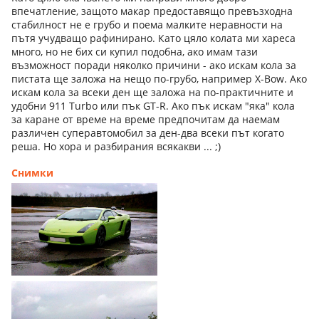
впечатление, защото макар предоставящо превъзходна
стабилност не е грубо и поема малките неравности на
пътя учудващо рафинирано. Като цяло колата ми хареса
много, но не бих си купил подобна, ако имам тази
възможност поради няколко причини - ако искам кола за
пистата ще заложа на нещо по-грубо, например X-Bow. Ако
искам кола за всеки ден ще заложа на по-практичните и
удобни 911 Turbo или пък GT-R. Ако пък искам "яка" кола
за каране от време на време предпочитам да наемам
различен суперавтомобил за ден-два всеки път когато
реша. Но хора и разбирания всякакви ... ;)
Снимки