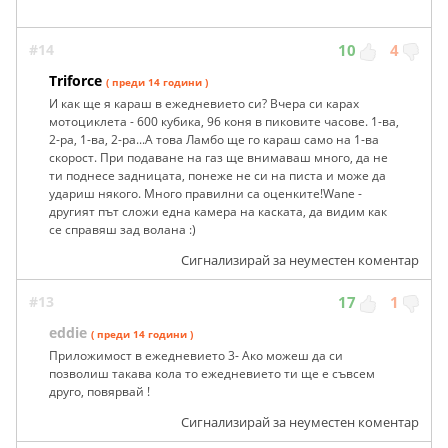
#14
10
4
Triforce
( преди 14 години )
И как ще я караш в ежедневието си? Вчера си карах
мотоциклета - 600 кубика, 96 коня в пиковите часове. 1-ва,
2-ра, 1-ва, 2-ра...А това Ламбо ще го караш само на 1-ва
скорост. При подаване на газ ще внимаваш много, да не
ти поднесе задницата, понеже не си на писта и може да
удариш някого. Много правилни са оценките!Wane -
другият път сложи една камера на каската, да видим как
се справяш зад волана :)
Сигнализирай за неуместен коментар
#13
17
1
eddie
( преди 14 години )
Приложимост в ежедневието 3- Ако можеш да си
позволиш такава кола то ежедневието ти ще е съвсем
друго, повярвай !
Сигнализирай за неуместен коментар