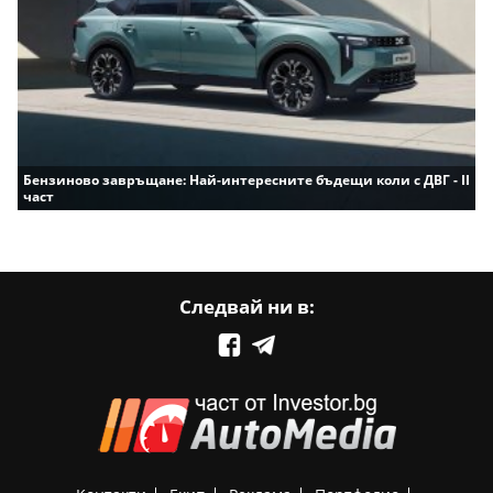
Бензиново завръщане: Най-интересните бъдещи коли с ДВГ - II
част
Следвай ни в: