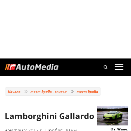
Начало
тест драйв - списък
тест драйв
Lamborghini Gallardo
6.4
От: Wane.
Закупена:
2012 г.
, Пробег:
20 км.