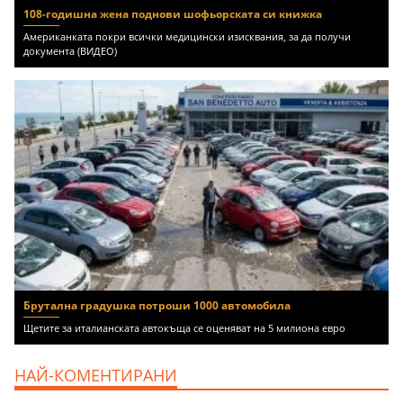
108-годишна жена поднови шофьорската си книжка
Американката покри всички медицински изисквания, за да получи
документа (ВИДЕО)
Брутална градушка потроши 1000 автомобила
Щетите за италианската автокъща се оценяват на 5 милиона евро
НАЙ-КОМЕНТИРАНИ