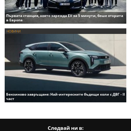
Първата станция, която зарежда EV за 5 минути, беше открита
в Европа
НОВИНИ
Бензиново завръщане: Най-интересните бъдещи коли с ДВГ - II
част
Следвай ни в: