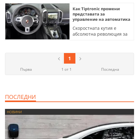
Как Tiptronic промени
представата за
управление на автоматика
Скоростната кутия е
абсолютна революция за
времето си и се използва
и до днес
1
Първа
1 от 1
Последна
ПОСЛЕДНИ
НОВИНИ