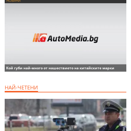
НОВИНИ
Кой губи най-много от нашествието на китайските марки
НАЙ-ЧЕТЕНИ