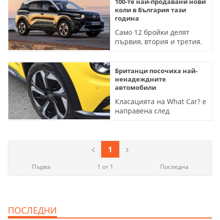
на лидера
100-те най-продавани нови
коли в България тази
година
Само 12 бройки делят
първия, втория и третия.
Октомври отчита 27% скок
в регистрациите
Британци посочиха най-
ненадеждните
автомобили
Класацията на What Car? е
направена след
допитване до над 32 000
собственици
1
Първа
1 от 1
Последна
ПОСЛЕДНИ