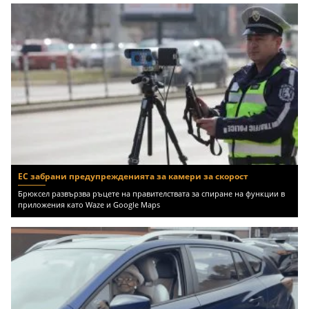
ЕС забрани предупрежденията за камери за скорост
Брюксел развързва ръцете на правителствата за спиране на функции в
приложения като Waze и Google Maps