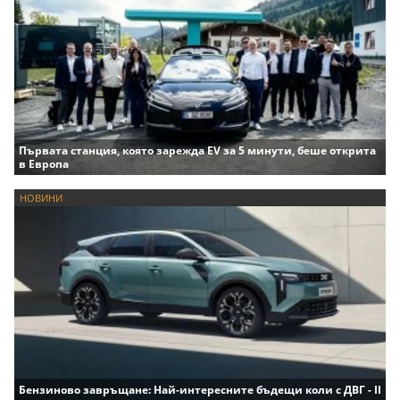
Първата станция, която зарежда EV за 5 минути, беше открита
в Европа
НОВИНИ
Бензиново завръщане: Най-интересните бъдещи коли с ДВГ - II