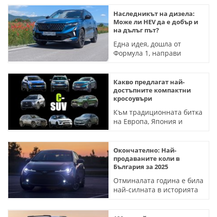
Наследникът на дизела:
Може ли HEV да е добър и
на дълъг път?
Една идея, дошла от
Формула 1, направи
хибридната технология
много по-достъпна
Какво предлагат най-
достъпните компактни
кросоувъри
Към традиционната битка
на Европа, Япония и
Южна Корея сега се
включва и Китай. Но
съотношението на цените
Окончателно: Най-
не е, каквото очаквате
продаваните коли в
България за 2025
Отминалата година е била
най-силната в историята
на свободния пазар у нас.
При марките има смяна