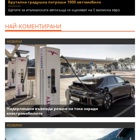
Брутална градушка потроши 1000 автомобила
Щетите за италианската автокъща се оценяват на 5 милиона евро
НАЙ-КОМЕНТИРАНИ
НОВИНИ
Нидерландия въвежда режим на тока заради
електромобилите
НОВИНИ