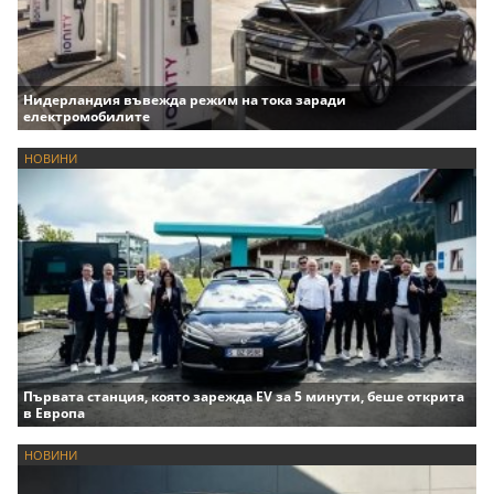
Нидерландия въвежда режим на тока заради
електромобилите
НОВИНИ
Първата станция, която зарежда EV за 5 минути, беше открита
в Европа
НОВИНИ