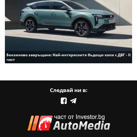
Бензиново завръщане: Най-интересните бъдещи коли с ДВГ - II
част
Следвай ни в: