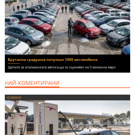
Брутална градушка потроши 1000 автомобила
Щетите за италианската автокъща се оценяват на 5 милиона евро
НАЙ-КОМЕНТИРАНИ
НОВИНИ