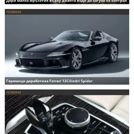
Дори малко мръсотия върху джанта води до загуба на контрол
НОВИНИ
Германци доработиха Ferrari 12Cilindri Spider
НОВИНИ