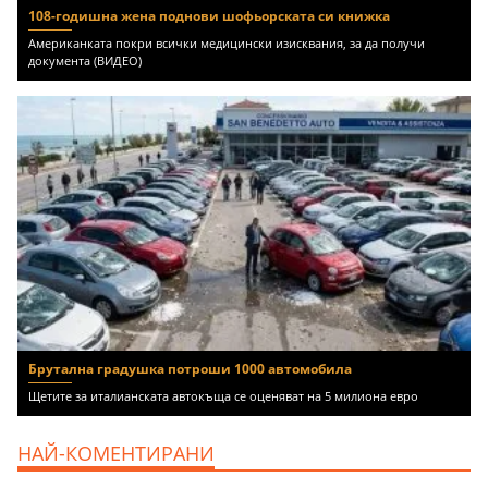
108-годишна жена поднови шофьорската си книжка
Американката покри всички медицински изисквания, за да получи
документа (ВИДЕО)
Брутална градушка потроши 1000 автомобила
Щетите за италианската автокъща се оценяват на 5 милиона евро
НАЙ-КОМЕНТИРАНИ