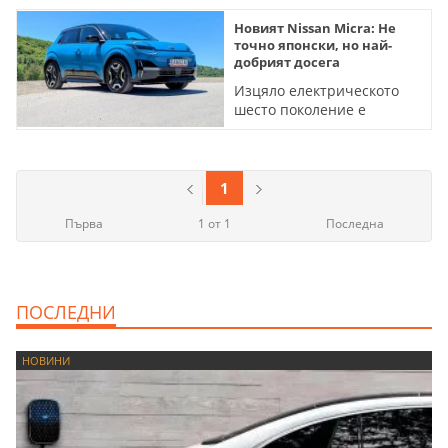
Новият Nissan Micra: Не
точно японски, но най-
добрият досега
Изцяло електрическото
шесто поколение е
комфортно, напредничаво
- и много забавно за
каране (ВИДЕО)
1
Първа
1 от 1
Последна
ПОСЛЕДНИ
НОВИНИ