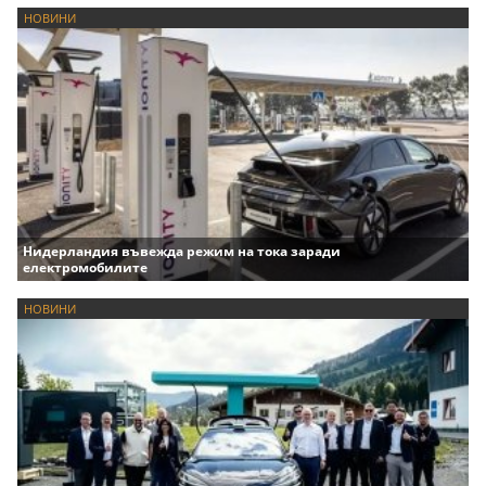
НОВИНИ
Нидерландия въвежда режим на тока заради
електромобилите
НОВИНИ