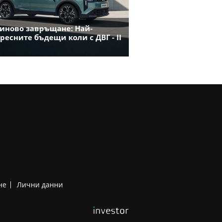
иново завръщане: Най-
ресните бъдещи коли с ДВГ - II
не
Лични данни