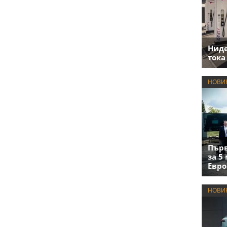
Нид
тока
НОВИ
Първ
за 5
Евро
НОВИ