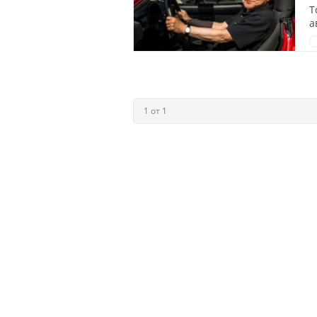
Т
а
1 от 1