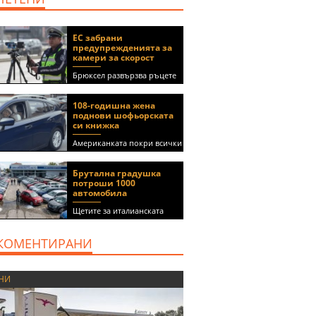
ЕС забрани
предупрежденията за
камери за скорост
Брюксел развързва ръцете
на правителствата за
спиране на функции в
108-годишна жена
приложения като Waze и
поднови шофьорската
Google Maps
си книжка
Американката покри всички
медицински изисквания, за
да получи документа
Брутална градушка
(ВИДЕО)
потроши 1000
автомобила
Щетите за италианската
автокъща се оценяват на 5
милиона евро
КОМЕНТИРАНИ
НИ