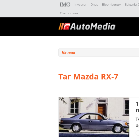
Investor
Dnes
Bloombergtv
Bulgaria 
Chernomore
Начало
Таг Mazda RX-7
1
п
Т
ц