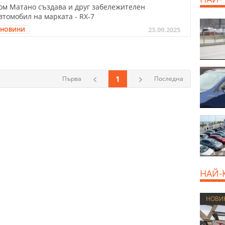
ом Матано създава и друг забележителен
втомобил на марката - RX-7
23.09.2025
НОВИНИ
1
Първа
Последна
НАЙ-
НОВИ