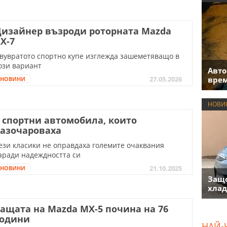
изайнер възроди роторната Mazda
X-7
вувратото спортно купе изглежда зашеметяващо в
ози вариант
Авто
врем
27.05.2026
НОВИНИ
НОВИ
 спортни автомобила, които
азочароваха
ези класики не оправдаха големите очаквания
аради надеждността си
21.10.2025
НОВИНИ
Защо
хлад
ащата на Mazda MX-5 почина на 76
години
НАЙ-