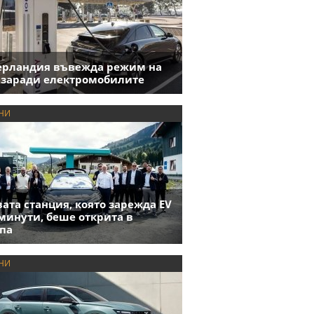
ерландия въвежда режим на
 заради електромобилите
НИ
ата станция, която зарежда EV
 минути, беше открита в
па
НИ