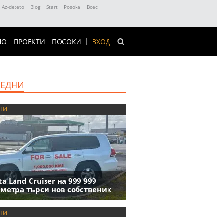
Az-deteto
Blog
Start
Posoka
Boec
НО
ПРОЕКТИ
ПОСОКИ
ВХОД
ЕДНИ
НИ
ta Land Cruiser на 999 999
метра търси нов собственик
НИ