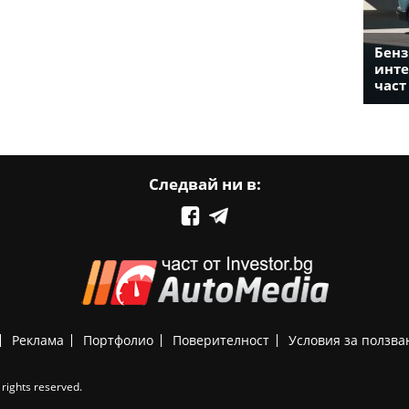
Бенз
инте
част
Следвай ни в:
Реклама
Портфолио
Поверителност
Условия за ползва
rights reserved.