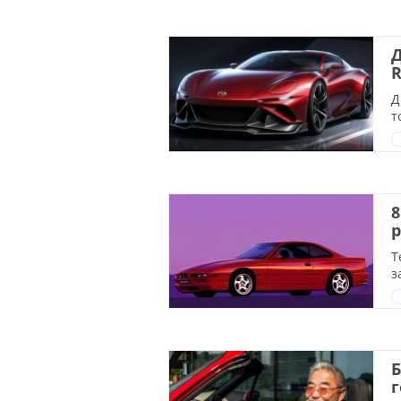
Д
R
Д
т
8
р
Т
з
Б