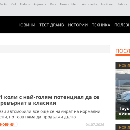
On Air
Gol
Tialoto
Az-jenata
Puls
Teenproblem
Automedia
Imoti.net
Rabota
НОВИНИ
ТЕСТ ДРАЙВ
ИСТОРИИ
ТЕХНИКА
ПОЛЕЗ
ПОСЛ
НОВИ
1 коли с най-голям потенциал да се
ревърнат в класики
Toyo
ези автомобили все още се намират на нормални
кило
ени, но това няма да продължи дълго
04.07.2026
НОВИНИ
НОВИ