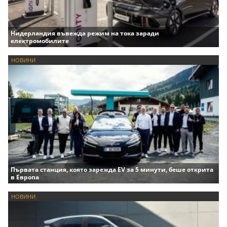
Нидерландия въвежда режим на тока заради
електромобилите
НОВИНИ
Първата станция, която зарежда EV за 5 минути, беше открита
в Европа
НОВИНИ