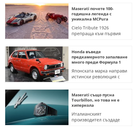
Maserati почете 100-
годишна легенда с
уникална MCPura
Cielo Tribute 1926
препраща към първия
автомобил с тризъбец на
капака
Honda въведе
предкамерното запалване
много преди Формула 1
Японската марка направи
истински революция с
технологията още през
70-те години на миналия
век
Maserati също пусна
Tourbillon, но това не е
хиперкола
Италианският
производител създаде
уникален часовник за над
80 000 евро