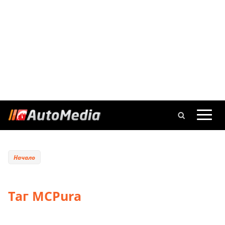
Начало
Таг MCPura