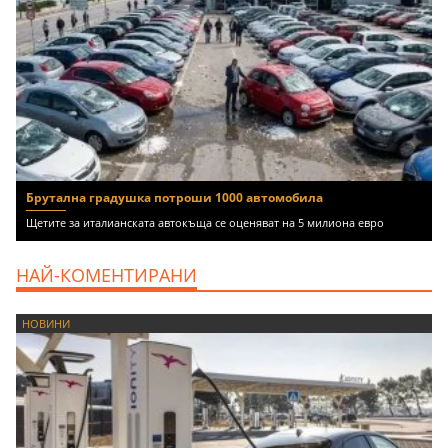
Брутална градушка потроши 1000 автомобила
Щетите за италианската автокъща се оценяват на 5 милиона евро
НАЙ-КОМЕНТИРАНИ
НОВИНИ