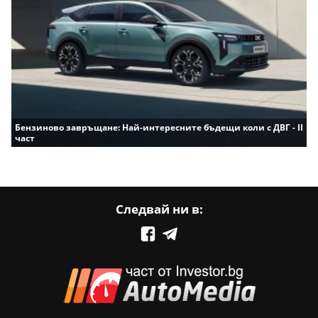
Бензиново завръщане: Най-интересните бъдещи коли с ДВГ - II
част
Следвай ни в: