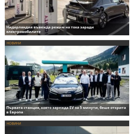
Нидерландия въвежда режим на тока заради
електромобилите
НОВИНИ
Първата станция, която зарежда EV за 5 минути, беше открита
в Европа
НОВИНИ