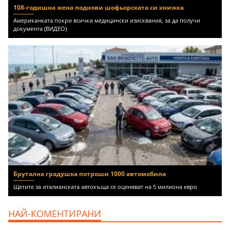
108-годишна жена поднови шофьорската си книжка
Американката покри всички медицински изисквания, за да получи
документа (ВИДЕО)
Брутална градушка потроши 1000 автомобила
Щетите за италианската автокъща се оценяват на 5 милиона евро
НАЙ-КОМЕНТИРАНИ