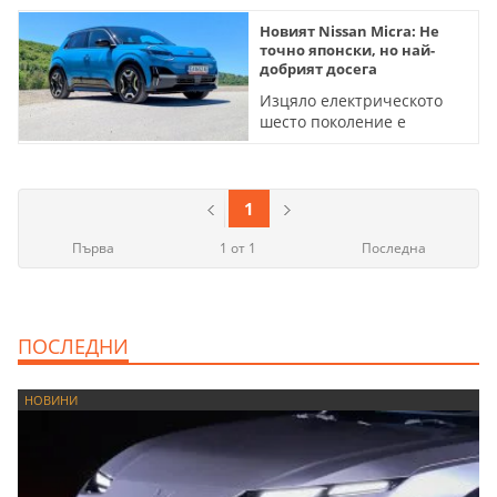
Новият Nissan Micra: Не
точно японски, но най-
добрият досега
Изцяло електрическото
шесто поколение е
комфортно, напредничаво
- и много забавно за
каране (ВИДЕО)
1
Първа
1 от 1
Последна
ПОСЛЕДНИ
НОВИНИ