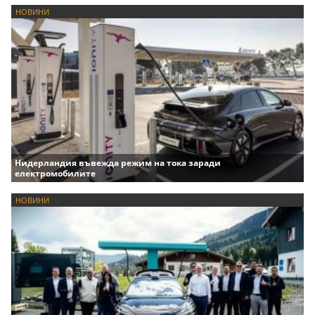
НОВИНИ
Нидерландия въвежда режим на тока заради
електромобилите
НОВИНИ