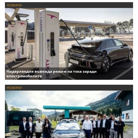
НОВИНИ
Нидерландия въвежда режим на тока заради
електромобилите
НОВИНИ