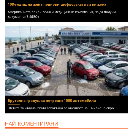
108-годишна жена поднови шофьорската си книжка
Американката покри всички медицински изисквания, за да получи
документа (ВИДЕО)
Брутална градушка потроши 1000 автомобила
Щетите за италианската автокъща се оценяват на 5 милиона евро
НАЙ-КОМЕНТИРАНИ