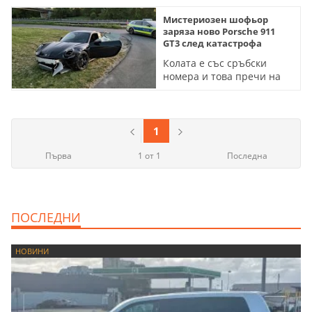
Мистериозен шофьор
заряза ново Porsche 911
GT3 след катастрофа
Колата е със сръбски
номера и това пречи на
полицията да намери
собственика
1
Първа
1 от 1
Последна
ПОСЛЕДНИ
НОВИНИ