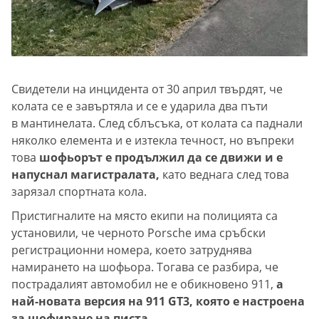
Свидетели на инцидента от 30 април твърдят, че
колата се е завъртяла и се е ударила два пъти
в мантинелата. След сблъсъка, от колата са паднали
няколко елемента и е изтекла течност, но въпреки
това
шофьорът е продължил да се движи и е
напуснал магистралата,
като веднага след това
зарязал спортната кола.
Пристигналите на място екипи на полицията са
установили, че черното Porsche има сръбски
регистрационни номера, което затруднява
намирането на шофьора. Тогава се разбира, че
пострадалият автомобил не е обикновено 911,
а
най-новата версия на 911 GT3, която е настроена
за шофиране на писта.