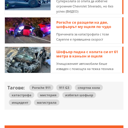
Суперколата се опита да избегне
огромния Chevrolet Silverado, но без
успех (ВИДЕО)
Porsche се разцепи на две,
шофьорът му оцеля по чудо
Причината за катастрофата с този
Cayenne е превишена скорост
Шофьор падна с колата си от 61
метра в каньон и оцеля
Унищоженият автомобили беше
изваден с помощта на тежка техника
Тагове:
Porsche 911
911 G3
спортна кола
катастрофа
мистерия
избягал шофьор
инцидент
магистрала