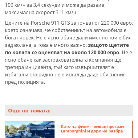
100 км/ч за 3,4 секунди и може да развие
максимална скорост 311 км/ч.
Цените на Porsche 911 GT3 започват от 220 000 евро,
което означава, че собственикът на автомобила е
богат човек. Не е ясно обаче дали именно той е бил
зад волана, а това е много важно,
защото щетите
по колата се оценяват на около 120 000 евро
. Не е
ясно обаче как застрахователната компания ще
третира инцидента, тъй като извършителят е
избягал и очевидно не е искал да даде обяснения
пред полицията.
Още по темата:
Като на филм – пикап прегази
Lamborghini и дори не разбра