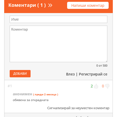
Коментари ( 1 )
Напиши коментар
0
от 500
ДОБАВИ
Влез
|
Регистрирай се
#1
2
0
анонимен
( преди 2 месеца )
обявена за открадната
Сигнализирай за неуместен коментар