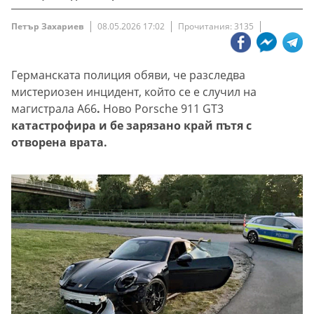
Петър Захариев
08.05.2026 17:02
Прочитания: 3135
Германската полиция обяви, че разследва
мистериозен инцидент, който се е случил на
магистрала A66
.
Ново Porsche 911 GT3
катастрофира и бе зарязано край пътя с
отворена врата.