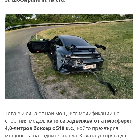
Това е и една от най-мощните модификации на
спортния модел,
като се задвижва от атмосферен
4,0-литров боксер с 510 к.с.,
който прехвърля
мощността на задните колела. Колата ускорява до