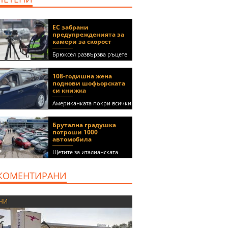
ЕС забрани
предупрежденията за
камери за скорост
Брюксел развързва ръцете
на правителствата за
спиране на функции в
108-годишна жена
приложения като Waze и
поднови шофьорската
Google Maps
си книжка
Американката покри всички
медицински изисквания, за
да получи документа
Брутална градушка
(ВИДЕО)
потроши 1000
автомобила
Щетите за италианската
автокъща се оценяват на 5
милиона евро
КОМЕНТИРАНИ
НИ