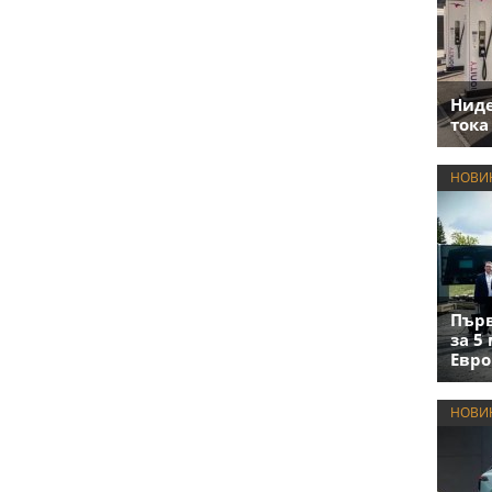
Нид
тока
НОВИ
Първ
за 5
Евро
НОВИ