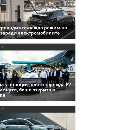
ерландия въвежда режим на
 заради електромобилите
НИ
ата станция, която зарежда EV
 минути, беше открита в
па
НИ