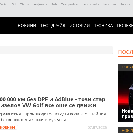
On Air
Gol
Tialoto
Az-jenata
Puls
Teenproblem
Automedia
Imoti.net
Rabota
НОВИНИ
ТЕСТ ДРАЙВ
ИСТОРИИ
ТЕХНИКА
ПОЛЕЗ
ПОСЛ
НОВИ
00 000 км без DPF и АdBlue - този стар
изелов VW Golf все още се движи
Нова
ерманският производител изкупи колата от нейния
прав
обственик и я изложи в музея си
07.07.2026
НОВИНИ
НОВИ