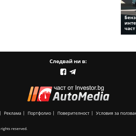
Бенз
инте
част
Следвай ни в:
Реклама
Портфолио
Поверителност
Условия за ползва
rights reserved.