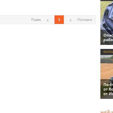
1
Първа
Последна
Опас
рабо
МАРК
По-б
от R
от И
НАЙ-