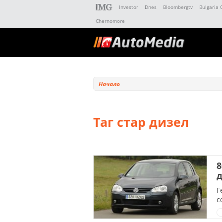
Investor
Dnes
Bloombergtv
Bulgaria 
Chernomore
Начало
Таг стар дизел
8
д
Г
с