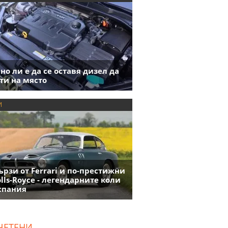
но ли е да се оставя дизел да
ти на място
И
ързи от Ferrari и по-престижни
olls-Royce - легендарните коли
спания
ЧЕТЕНИ