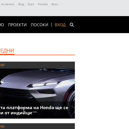
Az-deteto
Blog
Start
Posoka
Boec
НО
ПРОЕКТИ
ПОСОКИ
ВХОД
ЕДНИ
НИ
та платформа на Honda ще се
и от индийци
НИ