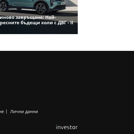
иново завръщане: Най-
ресните бъдещи коли с ДВГ - II
не
Лични данни