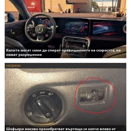
Колите могат сами да спират превишението на скоростта, но
нямат разрешение
НОВИНИ
Шофьори масово пренебрегват въртящо се копче вляво от