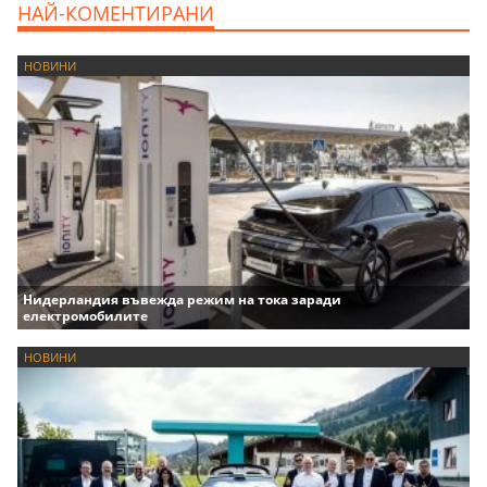
НАЙ-КОМЕНТИРАНИ
НОВИНИ
Нидерландия въвежда режим на тока заради
електромобилите
НОВИНИ