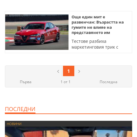
Още един мит е
развенчан: Възрастта на
гумите не влияе на
представянето им
Тестове разбиха
маркетинговия трик с
DOT-а и разкриха кои
скрити фактори източват
бюджета на шофьорите
1
Първа
1 от 1
Последна
ПОСЛЕДНИ
НОВИНИ