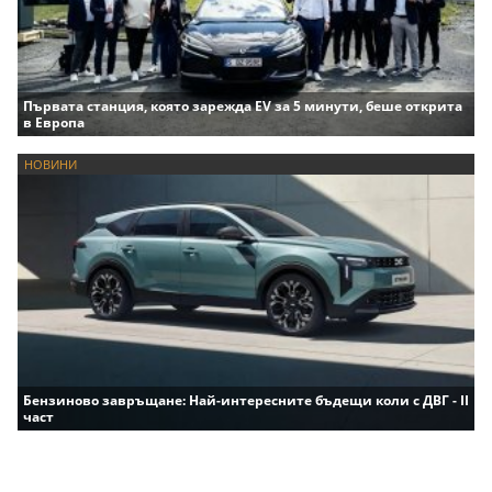
Първата станция, която зарежда EV за 5 минути, беше открита
в Европа
НОВИНИ
Бензиново завръщане: Най-интересните бъдещи коли с ДВГ - II
част