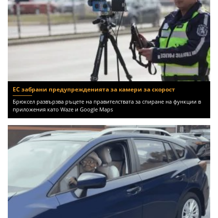
ЕС забрани предупрежденията за камери за скорост
Брюксел развързва ръцете на правителствата за спиране на функции в
приложения като Waze и Google Maps