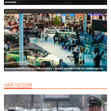
волана
НОВИНИ
Електромобилите най-после станаха по-евтини от хибридите
НАЙ-ЧЕТЕНИ