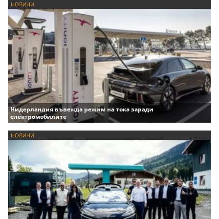
НОВИНИ
Нидерландия въвежда режим на тока заради
електромобилите
НОВИНИ