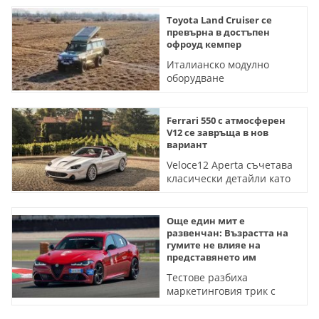
Toyota Land Cruiser се
превърна в достъпен
офроуд кемпер
Италианско модулно
оборудване
трансформира
легендарния всъдеход
срещу по-малко от 10 000
Ferrari 550 с атмосферен
евро (ВИДЕО)
V12 се завръща в нов
вариант
Veloce12 Aperta съчетава
класически детайли като
ръчна скоростна кутия и
каросерия тип тарга
Още един мит е
развенчан: Възрастта на
гумите не влияе на
представянето им
Тестове разбиха
маркетинговия трик с
DOT-а и разкриха кои
скрити фактори източват