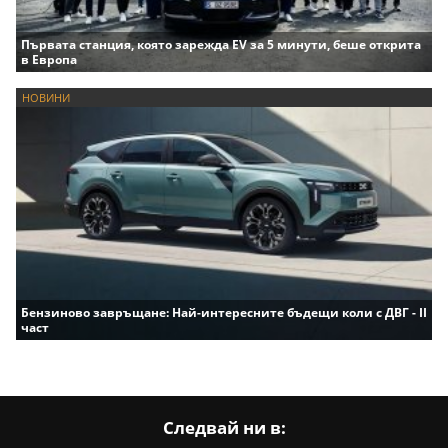
Първата станция, която зарежда EV за 5 минути, беше открита
в Европа
НОВИНИ
Бензиново завръщане: Най-интересните бъдещи коли с ДВГ - II
част
Следвай ни в: