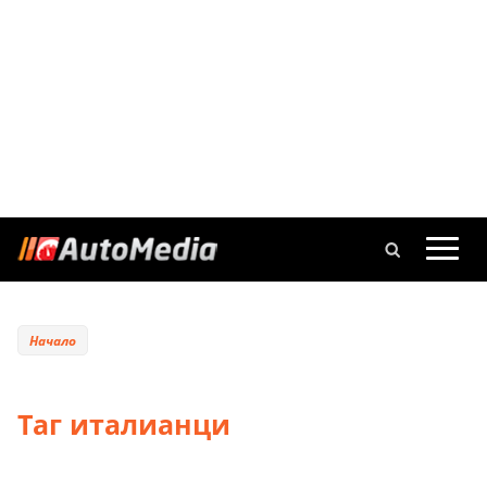
Начало
Таг италианци