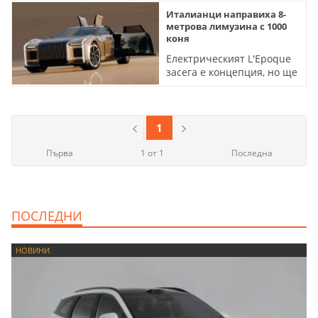
бюджета на шофьорите
Италианци направиха 8-
метрова лимузина с 1000
коня
Електрическият L'Epoque
засега е концепция, но ще
се произвежда по
поръчка
1
Първа
1 от 1
Последна
ПОСЛЕДНИ
НОВИНИ