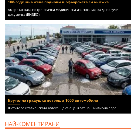
108-годишна жена поднови шофьорската си книжка
Американката покри всички медицински изисквания, за да получи
документа (ВИДЕО)
Брутална градушка потроши 1000 автомобила
Щетите за италианската автокъща се оценяват на 5 милиона евро
НАЙ-КОМЕНТИРАНИ