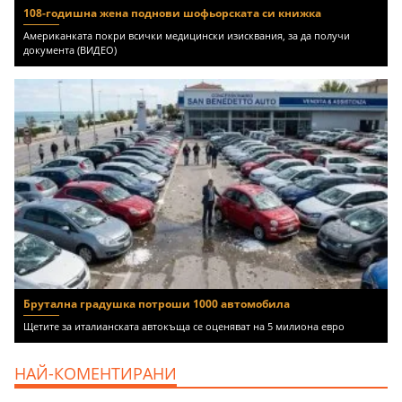
108-годишна жена поднови шофьорската си книжка
Американката покри всички медицински изисквания, за да получи
документа (ВИДЕО)
Брутална градушка потроши 1000 автомобила
Щетите за италианската автокъща се оценяват на 5 милиона евро
НАЙ-КОМЕНТИРАНИ