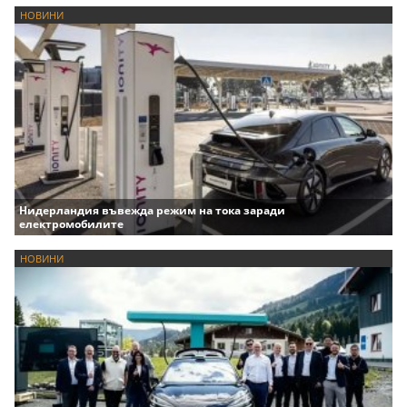
НОВИНИ
Нидерландия въвежда режим на тока заради
електромобилите
НОВИНИ