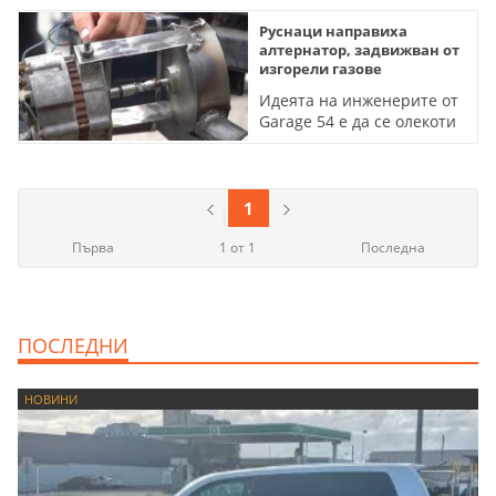
Руснаци направиха
алтернатор, задвижван от
изгорели газове
Идеята на инженерите от
Garage 54 е да се олекоти
работата на двигателя
(ВИДЕО)
1
Първа
1 от 1
Последна
ПОСЛЕДНИ
НОВИНИ