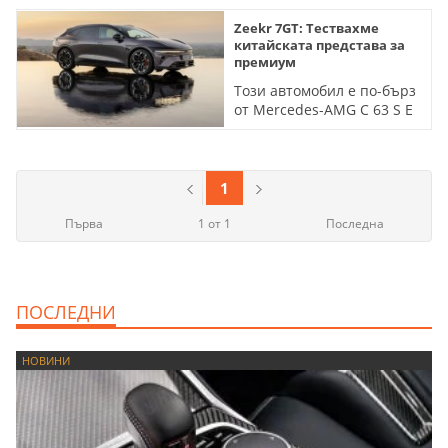
Zeekr 7GT: Тествахме
китайската представа за
премиум
Този автомобил е по-бърз
от Mercedes-AMG C 63 S E
Performance - и почти
двойно по-евтин
1
Първа
1 от 1
Последна
ПОСЛЕДНИ
НОВИНИ