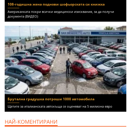
108-годишна жена поднови шофьорската си книжка
Американката покри всички медицински изисквания, за да получи
документа (ВИДЕО)
Брутална градушка потроши 1000 автомобила
Щетите за италианската автокъща се оценяват на 5 милиона евро
НАЙ-КОМЕНТИРАНИ