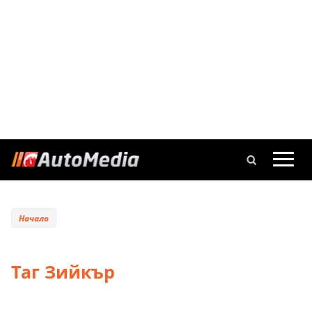
Начало
Таг Зийкър