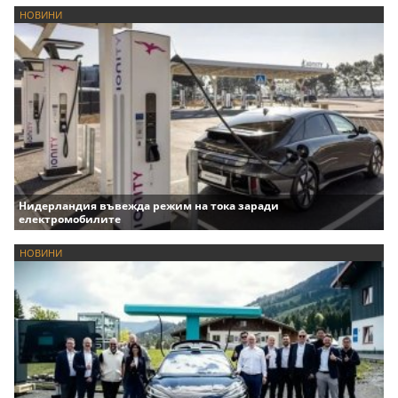
НОВИНИ
Нидерландия въвежда режим на тока заради
електромобилите
НОВИНИ