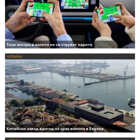
Тези екстри в колите не си струват парите
НОВИНИ
Китайски завод вдигна на крак военни в Европа