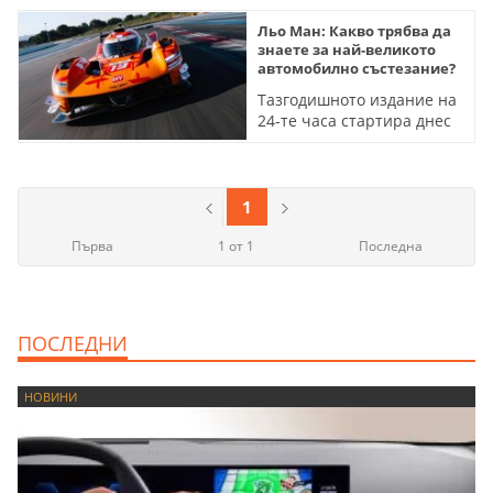
Льо Ман: Какво трябва да
знаете за най-великото
автомобилно състезание?
Тазгодишното издание на
24-те часа стартира днес
и предлага най-
ожесточената
конкуренция в историята
1
Първа
1 от 1
Последна
ПОСЛЕДНИ
НОВИНИ