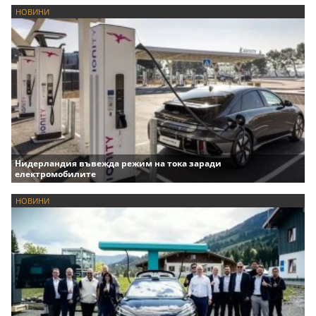
НОВИНИ
Нидерландия въвежда режим на тока заради
електромобилите
НОВИНИ