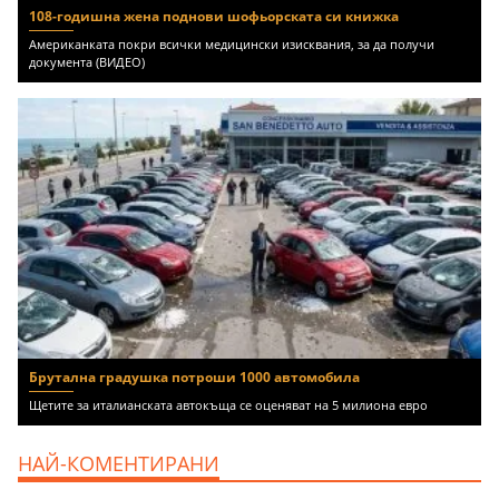
108-годишна жена поднови шофьорската си книжка
Американката покри всички медицински изисквания, за да получи
документа (ВИДЕО)
Брутална градушка потроши 1000 автомобила
Щетите за италианската автокъща се оценяват на 5 милиона евро
НАЙ-КОМЕНТИРАНИ