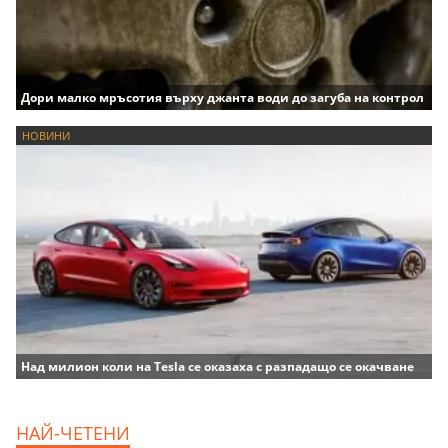
Дори малко мръсотия върху джанта води до загуба на контрол
НОВИНИ
Над милион коли на Tesla се оказаха с разпадащо се окачване
НАЙ-ЧЕТЕНИ