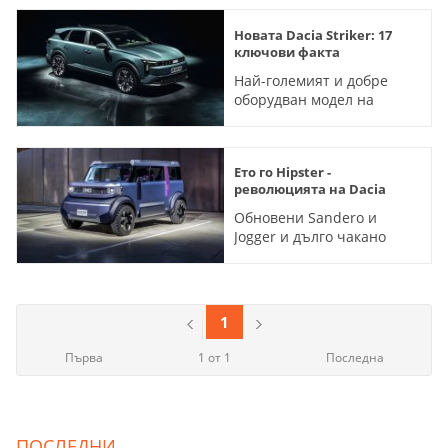
Новата Dacia Striker: 17
ключови факта
Най-големият и добре
оборудван модел на
марката досега
възкресява проходимите
комбита
Ето го Hipster -
революцията на Dacia
Обновени Sandero и
Jogger и дълго чакано
задвижване за Duster:
вижте всички новости от
румънската марка
1
Първа
1 от 1
Последна
ПОСЛЕДНИ