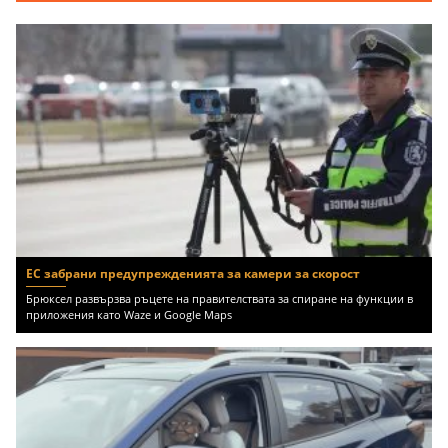
ЕС забрани предупрежденията за камери за скорост
Брюксел развързва ръцете на правителствата за спиране на функции в
приложения като Waze и Google Maps