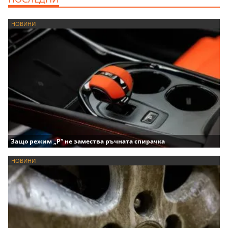
НОВИНИ
Защо режим „P“ не замества ръчната спирачка
НОВИНИ