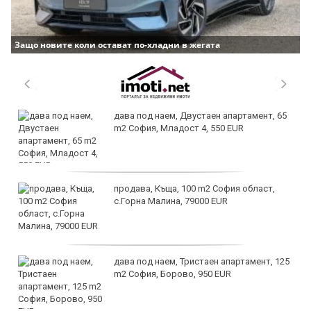
Защо новите коли остават по-хладни в жегата
дава под наем, Двустаен апартамент, 65
m2 София, Младост 4, 550 EUR
продава, Къща, 100 m2 София област,
с.Горна Малина, 79000 EUR
дава под наем, Тристаен апартамент, 125
m2 София, Борово, 950 EUR