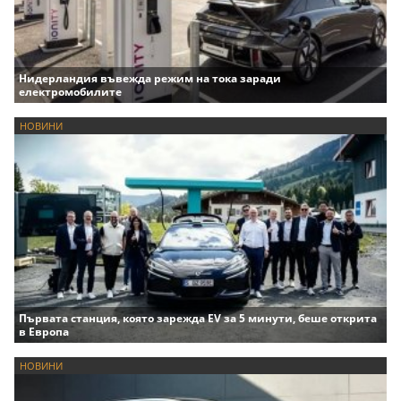
Нидерландия въвежда режим на тока заради
електромобилите
НОВИНИ
Първата станция, която зарежда EV за 5 минути, беше открита
в Европа
НОВИНИ