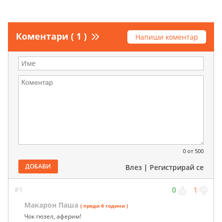
Коментари ( 1 )
Напиши коментар
0
от 500
ДОБАВИ
Влез
|
Регистрирай се
#1
0
1
Макарон Паша
( преди 6 години )
Чок гюзел, аферим!