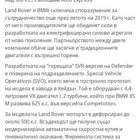
Land Rover и BMW сключиха споразумение за
сътрудничество още през лятото на 2019 г. Като част
от него производителите ще обединят сили в
разработката на електрифицирани силови агрегати
от ново поколение. Партньорството между двете
компании обаче ще засегне и традиционните
двигатели с вътрешно горене.
Разработката на "горещата" SVR-версия на Defender
е поверена на подразделението Special Vehicle
Operations (SVO), което вече е построило прототип
на модела в завода в Хейдън. Той е оборудван с 4,4-
литровия V8 двигател с 2 турбини, който при BMW X5
M развива 625 к.с. във версията Competotion.
За модела на Land Rover моторът е дефорсиран до
около 500 к.с. Всъдеходът ще получи също
модернизирана автоматична скоростна кутия и
пневматично окачване. Фирмената система за