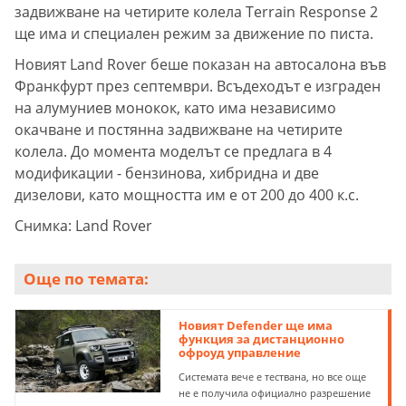
задвижване на четирите колела Terrain Response 2
ще има и специален режим за движение по писта.
Новият Land Rover беше показан на автосалона във
Франкфурт през септември. Всъдеходът е изграден
на алумуниев монокок, като има независимо
окачване и постянна задвижване на четирите
колела. До момента моделът се предлага в 4
модификации - бензинова, хибридна и две
дизелови, като мощността им е от 200 до 400 к.с.
Снимка: Land Rover
Още по темата:
Новият Defender ще има
функция за дистанционно
офроуд управление
Системата вече е тествана, но все още
не е получила официално разрешение