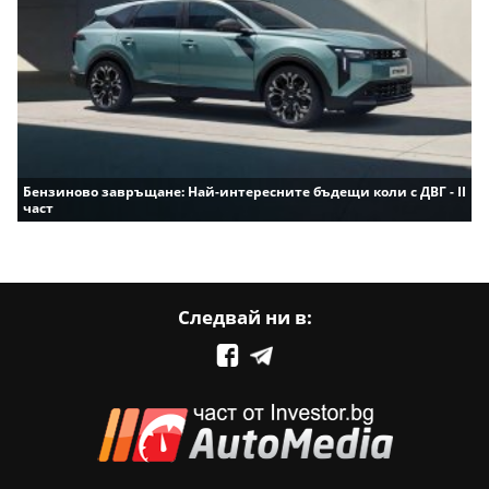
Бензиново завръщане: Най-интересните бъдещи коли с ДВГ - II
част
Следвай ни в: