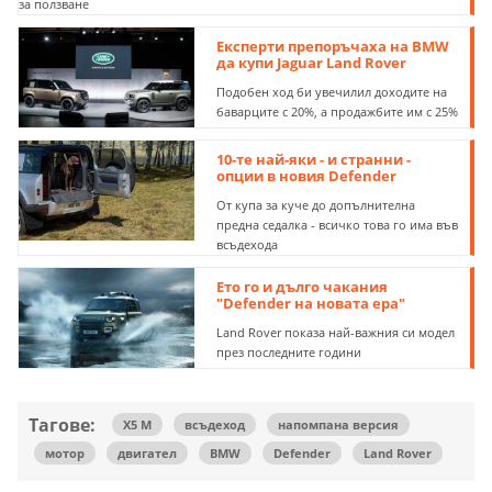
за ползване
Експерти препоръчаха на BMW
да купи Jaguar Land Rover
Подобен ход би увечилил доходите на
баварците с 20%, а продажбите им с 25%
10-те най-яки - и странни -
опции в новия Defender
От купа за куче до допълнителна
предна седалка - всичко това го има във
всъдехода
Ето го и дълго чакания
"Defender на новата ера"
Land Rover показа най-важния си модел
през последните години
Тагове:
X5 M
всъдеход
напомпана версия
мотор
двигател
BMW
Defender
Land Rover