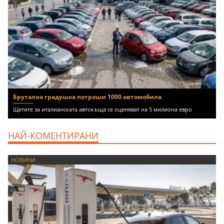
Брутална градушка потроши 1000 автомобила
Щетите за италианската автокъща се оценяват на 5 милиона евро
НАЙ-КОМЕНТИРАНИ
НОВИНИ