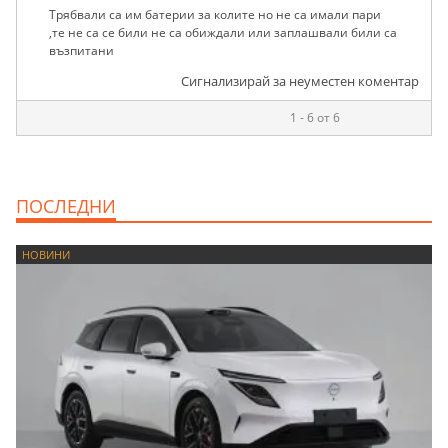
Трябвали са им батерии за колите но не са имали пари
,те не са се били не са обиждали или заплашвали били са
възпитани
Сигнализирай за неуместен коментар
1 - 6 от 6
ПОСЛЕДНИ
НОВИНИ