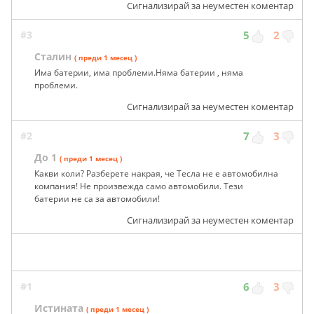
Сигнализирай за неуместен коментар
#3
5
2
Сталин
( преди 1 месец )
Има батерии, има проблеми.Няма батерии , няма
проблеми.
Сигнализирай за неуместен коментар
#2
7
3
До 1
( преди 1 месец )
Какви коли? Разберете накрая, че Тесла не е автомобилна
компания! Не произвежда само автомобили. Тези
батерии не са за автомобили!
Сигнализирай за неуместен коментар
#1
6
3
Истината
( преди 1 месец )