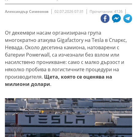
Александър Симеонов
02.07.2026 07:31
Прочитания: 4126
От декември насам организирана група
многократно атакува Gigafactory на Tesla в Спаркс,
Невада. Около десетина камиона, натоварени с
батерии Powerwall, са изчезнали без взлом или
насилствено проникване: само с малко дързост и
няколко пробива в логистичните процедури на
производителя.
Щета, която се оценява на
милиони долари
.