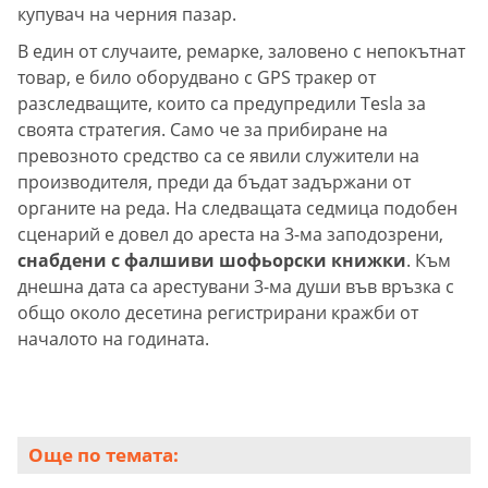
купувач на черния пазар.
В един от случаите, ремарке, заловено с непокътнат
товар, е било оборудвано с GPS тракер от
разследващите, които са предупредили Tesla за
своята стратегия. Само че за прибиране на
превозното средство са се явили служители на
производителя, преди да бъдат задържани от
органите на реда. На следващата седмица подобен
сценарий е довел до ареста на 3-ма заподозрени,
снабдени с фалшиви шофьорски книжки
. Към
днешна дата са арестувани 3-ма души във връзка с
общо около десетина регистрирани кражби от
началото на годината.
Още по темата: