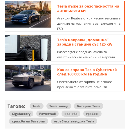
Tesla лъже за безопасността на
автопилота си
Агенция Reuters откри несъответствия в
данните на компанията за технологията
FSD
Tesla направи „домашна“
зарядна станция със 125 kW
Basecharger е предназначена за
електрическите камиони на марката
Как се справя Tesla Cybertruck
след 160 000 км за година
Спестяването от гориво не решава
проблема със скъпите ремонти
Тагове:
Tesla
Tesla завод
батерии Tesla
Gigafactory
Powerwall
кражба
грабеж
кражба на батерии
ограбиха завод на Tesla