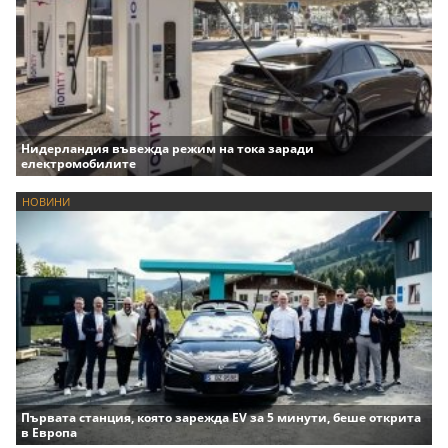
Нидерландия въвежда режим на тока заради
електромобилите
НОВИНИ
Първата станция, която зарежда EV за 5 минути, беше открита
в Европа