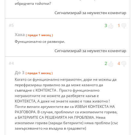
ибридчета тойотки?
Сигнализирай за неуместен коментар
#5
3
1
Хаха
( преди 1 месец )
Функционалчо се развихри.
Сигнализирай за неуместен коментар
#4
2
4
До 3
( преди 1 месец )
Когато си функционално неграмотен, дори не можеш да
перефразираш правилно за да може казаното да
съвпадне с КОНТЕКСТА . Просто функционално
неграмотните не можете да разберете какъв е
КОНТЕКСТА, А даже не знаете какво е това животно !
Почти винаги аргументите ви са ИЗВЪН КОНТЕКСТА НА
РАЗГОВОРА. В случая, проблемът са изкопаемите горива,
а БАТЕРИИТЕ СА РЕШЕНИЯТА НА ПРОБЛЕМА. Няма
изкопаеми горива (заради батериите) няма проблем (със
замърсяването на въздуха в градовете)