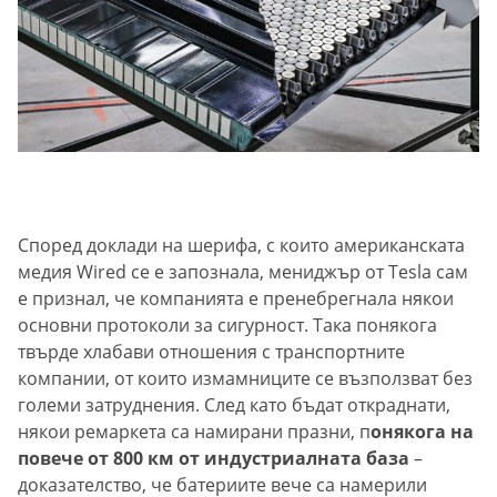
Според доклади на шерифа, с които американската
медия Wired се е запознала, мениджър от Tesla сам
е признал, че компанията е пренебрегнала някои
основни протоколи за сигурност. Така понякога
твърде хлабави отношения с транспортните
компании, от които измамниците се възползват без
големи затруднения. След като бъдат откраднати,
някои ремаркета са намирани празни, п
онякога на
повече от 800 км от индустриалната база
–
доказателство, че батериите вече са намерили