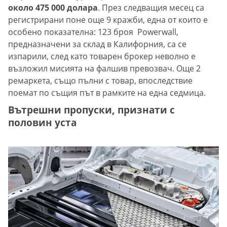
около 475 000 долара
. През следващия месец са
регистрирани поне още 9 кражби, една от които е
особено показателна: 123 броя Powerwall,
предназначени за склад в Калифорния, са се
изпарили, след като товарен брокер неволно е
възложил мисията на фалшив превозвач. Още 2
ремаркета, също пълни с товар, впоследствие
поемат по същия път в рамките на една седмица.
Вътрешни пропуски, признати с
половин уста