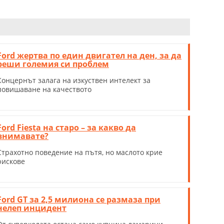
Ford жертва по един двигател на ден, за да
реши големия си проблем
Концернът залага на изкуствен интелект за
повишаване на качеството
Ford Fiesta на старо – за какво да
внимавате?
Страхотно поведение на пътя, но маслото крие
рискове
Ford GT за 2,5 милиона се размаза при
нелеп инцидент