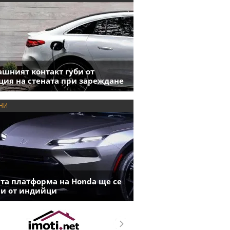
шният контакт губи от
ция на стената при зареждане
НИ
та платформа на Honda ще се
и от индийци