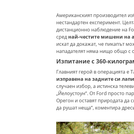
Американският производител изб
нестандартен експеримент. Целта
дистанционно наблюдение на For
сред
най-честите мишени на 
искат да докажат, че пикапът мо
нападателят няма нищо общо с 
Изпитание с 360-килогра
Главният герой в операцията е Та
изправена на задните си лапи,
случаен избор, а истинска телев
„Йелоустоун“. От Ford просто па
Орегон и оставят природата да 
да рушат неща“, коментира дресь