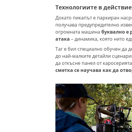
Технологиите в действие
Докато пикапът е паркиран наср
получава предупредително извес
огромната машина
буквално е 
атака
– динамика, която нито е
Таг е бил специално обучен да 
до най-малките детайли сценари
да откъсне панел от каросерията
сметка се научава как да отв