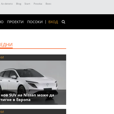
Az-deteto
Blog
Start
Posoka
Boec
НО
ПРОЕКТИ
ПОСОКИ
ВХОД
ЕДНИ
НИ
 нов SUV на Nissan може да
тигне в Европа
НИ