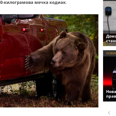
60-килограмова мечка кодиак
.
Дома
стан
НОВИ
Нова
прав