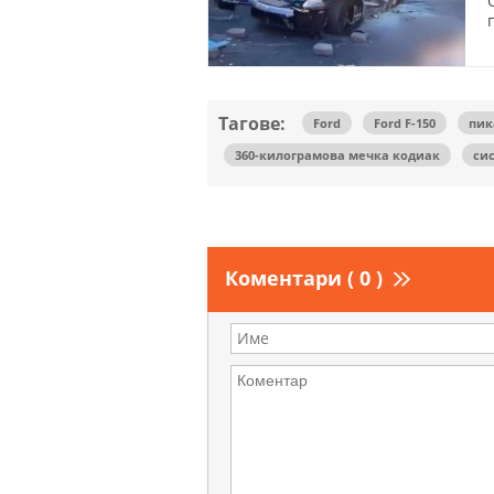
Тагове:
Ford
Ford F-150
пик
360-килограмова мечка кодиак
сис
Коментари ( 0 )