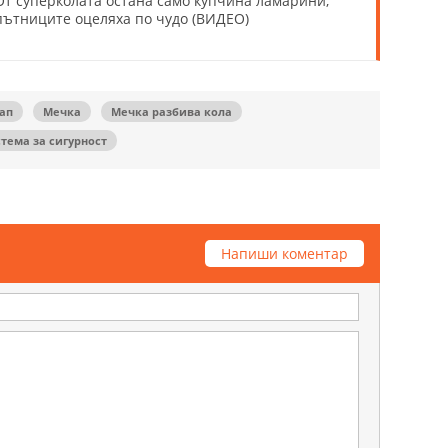
От суперколата остана само купчина ламарини,
пътниците оцеляха по чудо (ВИДЕО)
ап
Мечка
Мечка разбива кола
тема за сигурност
Напиши коментар