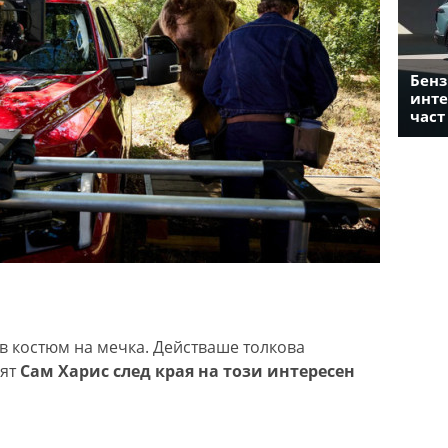
Бенз
инте
част
в костюм на мечка. Действаше толкова
ият
Сам Харис след края на този интересен