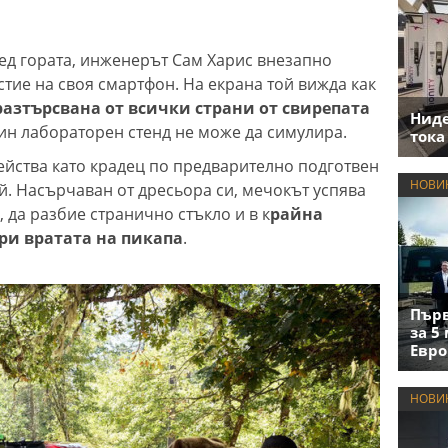
ед гората, инженерът Сам Харис внезапно
тие на своя смартфон. На екрана той вижда как
разтърсвана от всички страни от свирепата
Нид
дин лабораторен стенд не може да симулира.
тока
действа като крадец по предварително подготвен
НОВИ
й. Насърчаван от дресьора си, мечокът успява
, да разбие странично стъкло и в к
райна
ори вратата на пикапа
.
Първ
за 5
Евро
НОВИ