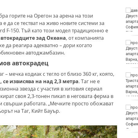
Украйна: Не сме
ра горите на Орегон за арена на този
насочвали умишлено
дрон към България
 е да се тестват на живо новите системи за
d F-150. Тъй като този модел традиционно е
автокрадците зад Океана
, от компанията
Седмичен хороскоп 10
же да реагира адекватно – дори когато
август - 16 август 2026
обикновен автоджамбазин.
мов автокрадец
г – мечка кодиак с тегло от близо 360 кг, която,
Полицията във Варна
 се извисява на над 2,3 метра
. Таг не е
излезе с призив и
съвети към
изионна звезда с участия в хитовия сериал
плажуващите
ркират своя 2,3-тонен пикап в неговата ферма в
си свърши работата. „Мечките просто обожават
Черно море представи
орът на Таг, Кийт Бауър.
дублиращия си отбор за
есента