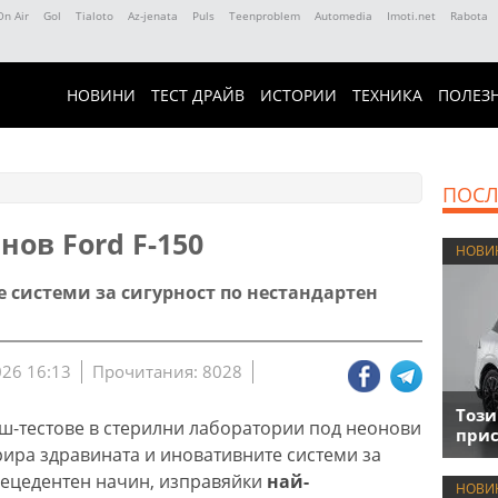
On Air
Gol
Tialoto
Az-jenata
Puls
Teenproblem
Automedia
Imoti.net
Rabota
НОВИНИ
ТЕСТ ДРАЙВ
ИСТОРИИ
ТЕХНИКА
ПОЛЕЗ
ПОСЛ
нов Ford F-150
НОВИ
 системи за сигурност по нестандартен
026 16:13
Прочитания: 8028
Този
ш-тестове в стерилни лаборатории под неонови
прис
рира здравината и иновативните системи за
прецедентен начин, изправяйки
най-
НОВИ