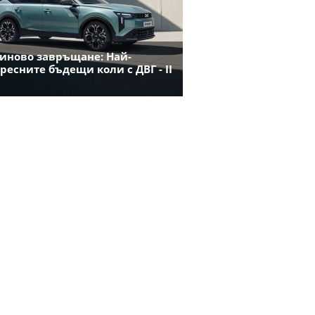
иново завръщане: Най-
ресните бъдещи коли с ДВГ - II