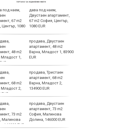
дава под наем,
Мъри
Двустаен апартамент,
изви
67 m2 София, Център,
и бо
1080 EUR
продава, Двустаен
Реал
апартамент, 48 m2
прев
Варна, Младост 1, 83900
EUR
продава, Тристаен
В Ле
апартамент, 68 m2
случ
Варна, Младост 2,
134900 EUR
продава, Двустаен
Огро
апартамент, 73 m2
спол
София, Малинова
Долина, 146000 EUR