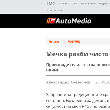
Investor
Dnes
Bloombergtv
Bulgaria 
Chernomore
Начало
НОВИНИ
Мечка разби чисто 
Производителят тества новите
начин
Александър Симеонов
25.06.2
Забравете за традиционните кра
светлини. Ford реши да демонст
сигурност на своя F-150 по без