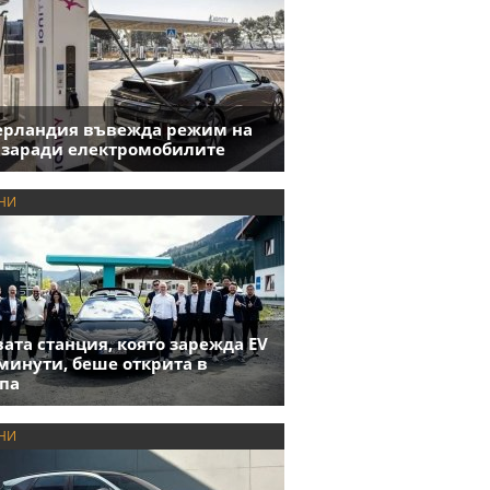
ерландия въвежда режим на
 заради електромобилите
НИ
ата станция, която зарежда EV
 минути, беше открита в
па
НИ