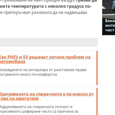
оите температурата с няколко градуса по-
те препоръчват разликата да не надвишава
Бенз
инте
част
Как PHEV и EV решават летния проблем на
автомобила
Охлаждането на интериора от разстояние прави
пътуването много по-комфортно
Прегряването на спирачките е по-опасно от
това на двигателя
Подценяването на спирачната течност и
агресивното шофиране често са причина за