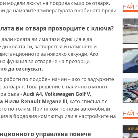
якои модели люкът на покрива също се отваря.
НАЙ-
ини да намалите температурата в кабината преди
олата ви отваря прозорците с ключа?
дали колата ви има тази функция е да
 до колата си, затворете я и натиснете и
 дистанционното за няколко секунди. Ако
на функция за отваряне на прозорци,
о да се спускат.
о работи по подобен начин – ако го задържите
е затварят. Това решение е налично в много
ра ръка -
Audi A4, Volkswagen Golf V,
a H или Renault Megane III
, като списъкът с
ого по-голям. При някои по-нови автомобили
НАЙ-
пция в бордовия компютър или в настройките на
НОВИ
анционното управлява повече