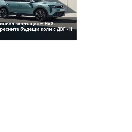
иново завръщане: Най-
ресните бъдещи коли с ДВГ - II