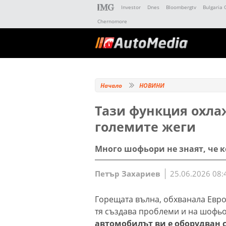
Investor
Dnes
Bloombergtv
Bulgaria 
Chernomore
Начало
НОВИНИ
Тази функция охла
големите жеги
Много шофьори не знаят, че к
Петър Захариев
25.06.2026 08:
Горещата вълна, обхванала Евро
тя създава проблеми и на шофьо
автомобилът ви е оборудван 