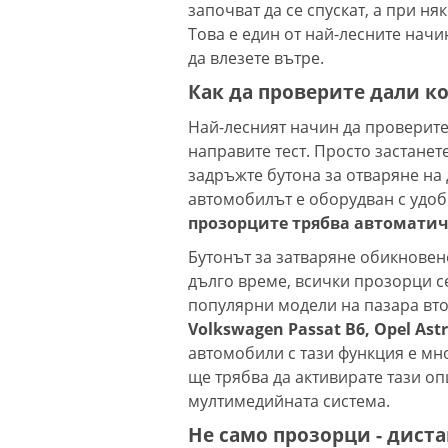
започват да се спускат, а при н
Това е един от най-лесните нач
да влезете вътре.
Как да проверите дали к
Най-лесният начин да проверите 
направите тест. Просто застанете
задръжте бутона за отваряне на
автомобилът е оборудван с удоб
прозорците трябва автоматичн
Бутонът за затваряне обикновен
дълго време, всички прозорци с
популярни модели на пазара вто
Volkswagen Passat B6, Opel Astr
автомобили с тази функция е мн
ще трябва да активирате тази о
мултимедийната система.
Не само прозорци - дист