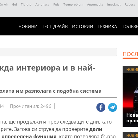
On Air
Gol
Tialoto
Az-jenata
Puls
Teenproblem
Automedia
Imoti.net
Rabota
НОВИНИ
ТЕСТ ДРАЙВ
ИСТОРИИ
ТЕХНИКА
ПОЛЕЗ
ПОСЛ
жда интериора и в най-
НОВИ
олата им разполага с подобна система
44
Прочитания: 2496
Нова
прав
па, ще продължи и през следващите дни, като
рите. Затова си струва да проверите
дали
НОВИ
с определена функция,
която позволява бързо