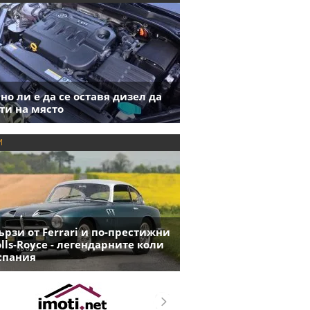
но ли е да се оставя дизел да
ти на място
И
ързи от Ferrari и по-престижни
olls-Royce - легендарните коли
спания