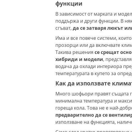
функции
В зависимост от марката и моде
поддържа и други функции. В ня
сгъват,
да се затваря люкът и
Има и все повече системи, коит
прозорци или да включвате клим
Такива решения
се срещат осн
хибриди и модели
, представл
водача да охлади интериора пре
температурата в купето за опре
Как да използвате клима
Много шофьори правят същата г
минимална температура и макси
гореща кола. Това не е най-доб
предварително да се вентили
използване на функцията, налич
Само след кратко проветряване