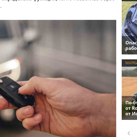
.
Опас
рабо
МАРК
По-б
от R
от И