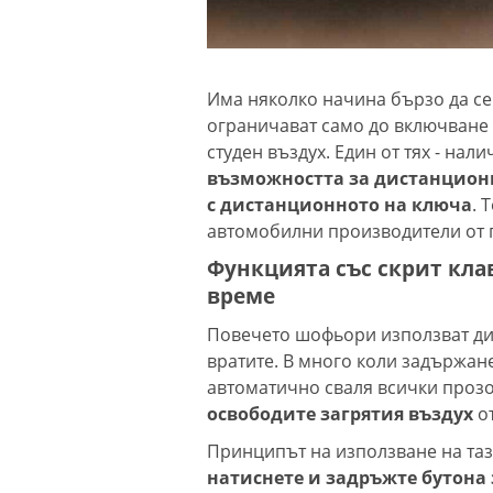
Има няколко начина бързо да се 
ограничават само до включване 
студен въздух. Един от тях - на
възможността за дистанционн
с дистанционното на ключа
. 
автомобилни производители от г
Функцията със скрит кла
време
Повечето шофьори използват ди
вратите. В много коли задържане
автоматично сваля всички проз
освободите загрятия въздух
о
Принципът на използване на тази
натиснете и задръжте бутона 