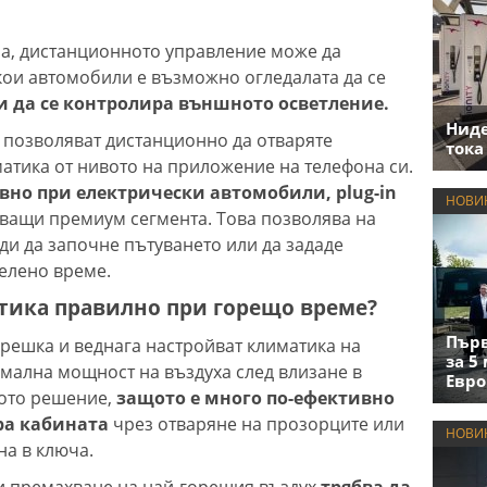
ла, дистанционното управление може да
кои автомобили е възможно огледалата да се
ли да се контролира външното осветление.
Нид
о позволяват дистанционно да отваряте
тока
атика от нивото на приложение на телефона си.
овно при електрически автомобили, plug-in
НОВИ
яващи премиум сегмента. Това позволява на
ди да започне пътуването или да зададе
делено време.
тика правилно при горещо време?
Първ
решка и веднага настройват климатика на
за 5
мална мощност на въздуха след влизане в
Евро
рото решение,
защото е много по-ефективно
ра кабината
чрез отваряне на прозорците или
НОВИ
на в ключа.
 и премахване на най-горещия въздух
трябва да