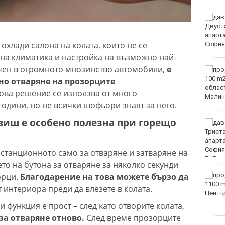
Европа бележи ръст на
случаите на
западнонилска треска
охлади салона на колата, които не се
на климатика и настройка на възможно най-
личен в огромното мнозинство автомобили,
е
Фестивал на етносите
завладява Варна днес и
о отваряне на прозорците
утре
Това решение се използва от много
одини, но не всички шофьори знаят за него.
виш е особено полезна при горещо
30 души са пострадали
при катастрофи у нас за
последните 24 часа
станционното само за отваряне и затваряне на
то на бутона за отваряне за няколко секунди
орци.
Благодарение на това можете бързо да
Нивото на Дунав
продължава да спада
т интериора преди да влезете в колата.
 функция е прост – след като отворите колата,
за отваряне отново.
След време прозорците