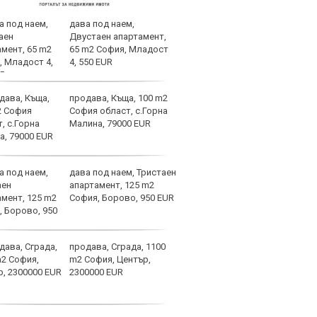
дава под наем,
Уник
Двустаен апартамент,
Влад
65 m2 София, Младост
титу
4, 550 EUR
Чел
продава, Къща, 100 m2
Лека
София област, с.Горна
игра
Малина, 79000 EUR
трев
дава под наем, Тристаен
Асен
апартамент, 125 m2
левс
София, Борово, 950 EUR
продава, Сграда, 1100
Лаза
m2 София, Център,
тран
2300000 EUR