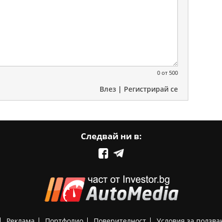
0
от 500
Влез
|
Регистрирай се
Следвай ни в:
Реклама
Портфолио
Поверителност
Условия за ползва