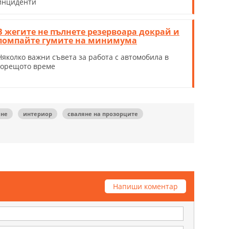
инциденти
В жегите не пълнете резервоара докрай и
помпайте гумите на минимума
Няколко важни съвета за работа с автомобила в
горещото време
ане
интериор
сваляне на прозорците
Напиши коментар