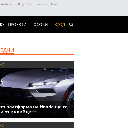
Az-deteto
Blog
Start
Posoka
Boec
НО
ПРОЕКТИ
ПОСОКИ
ВХОД
ЕДНИ
НИ
та платформа на Honda ще се
и от индийци
НИ